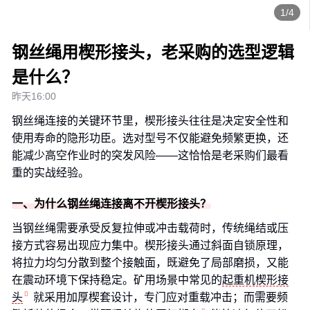
1/4
钢丝绳用楔形接头，老采购的选型逻辑
是什么？
昨天16:00
钢丝绳连接的关键环节里，楔形接头往往是决定安全性和
使用寿命的隐形功臣。选对型号不仅能避免频繁更换，还
能减少高空作业时的突发风险——这恰恰是老采购们最看
重的实战经验。
一、为什么钢丝绳连接离不开楔形接头？
当钢丝绳需要承受反复拉伸或冲击载荷时，传统绳结或压
接方式容易出现应力集中。楔形接头通过斜面自锁原理，
将拉力均匀分散到整个接触面，既避免了局部磨损，又能
在震动环境下保持稳定。矿用场景中常见的
起重机楔形接
头
就采用加厚楔套设计，专门应对重载冲击；而需要频