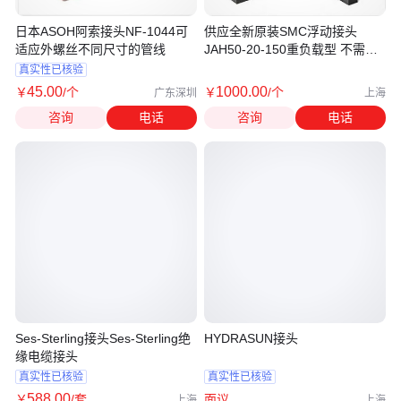
日本ASOH阿索接头NF-1044可
供应全新原装SMC浮动接头
适应外螺丝不同尺寸的管线
JAH50-20-150重负载型 不需要
轴心一致
真实性已核验
45
.00
1000
.00
￥
/个
￥
/个
广东深圳
上海
咨询
电话
咨询
电话
Ses-Sterling接头Ses-Sterling绝
HYDRASUN接头
缘电缆接头
真实性已核验
真实性已核验
588
.00
￥
/套
面议
上海
上海