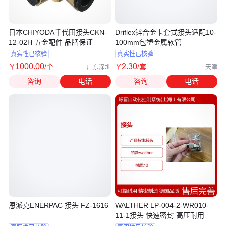
日本CHIYODA千代田接头CKN-
Driflex锌合金卡套式接头适配10-
12-02H 五金配件 品牌保证
100mm包塑金属软管
真实性已核验
真实性已核验
1000
.00
2
.30
￥
/个
￥
/套
广东深圳
天津
咨询
电话
咨询
电话
恩派克ENERPAC 接头 FZ-1616
WALTHER LP-004-2-WR010-
11-1接头 快速密封 高压耐用