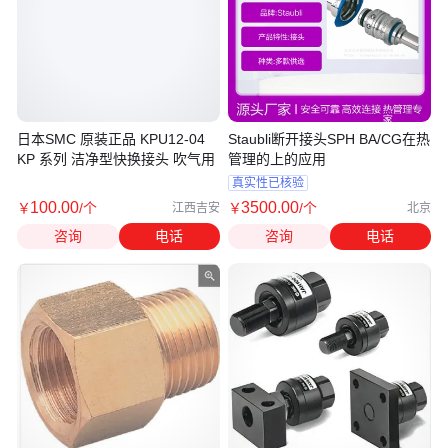
日本SMC 原装正品 KPU12-04
Staubli断开接头SPH BA/CG在热
KP 系列 洁净型快换接头 吹气用
管理的上的应用
真实性已核验
100
.00
3500
.00
￥
/个
￥
/个
江西吉安
北京
咨询
电话
咨询
电话