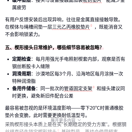
缓冲垫层
：接头与设备接触面加装
密封垫片
能减少金
属疲劳
有用户反馈安装后出现异响，往往是金属直接接触导致。
在楔体与绳槽间垫一层
三元乙丙橡胶垫片
，既能消音又
不会影响锁紧力。
五、楔形接头日常维护，哪些细节容易被忽略？
定期检查
：每月用强光手电照射楔套内部，观察是否有
钢丝断股卡入缝隙
润滑周期
：沙漠地区每3个月、沿海地区每月涂抹一次
特种润滑脂
备用件储备
：同一批次的
管道固定支架
和接头建议同
时更换，避免新旧件配合公差
最容易被忽视的是环境温度影响——零下20℃时普通橡胶
垫片会变脆，此时需要更换耐低温型号。
展开更多内容

采购楔形接头本质上是在买"长期稳定的受力方案"。根据钢
丝绳直径先锁定
楔形接头
基础型号，再结合使用频率、