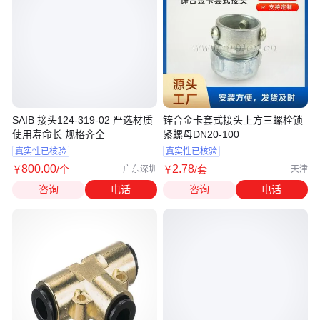
SAIB 接头124-319-02 严选材质
锌合金卡套式接头上方三螺栓锁
使用寿命长 规格齐全
紧螺母DN20-100
真实性已核验
真实性已核验
800
.00
2
.78
￥
/个
￥
/套
广东深圳
天津
咨询
电话
咨询
电话