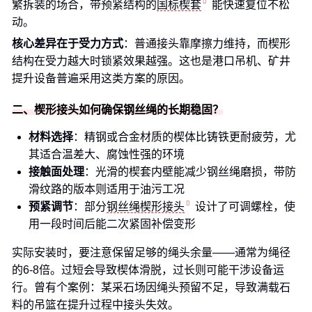
繁拆装的场合，带预紧结构的
国标楔套
能快速复位不松
动。
核心差异在于受力方式
：普通接头靠摩擦力维持，而楔形
结构在受力越大时锁紧效果越强。这也是港口吊机、矿井
提升设备普遍采用这类方案的原因。
二、楔形接头如何确保钢丝绳的长期稳固？
材料选择
：精钢或合金材质的楔体比铸铁更耐疲劳，尤
其适合温差大、腐蚀性强的环境
接触面处理
：光滑的楔套内壁能减少钢丝绳磨损，带防
滑纹路的版本则适用于油污工况
预紧调节
：部分
钢丝绳楔形接头
设计了可调螺栓，使
用一段时间后能二次紧固补偿变形
实际安装时，要注意保留足够的绳头余量——通常为绳径
的6-8倍。过短会导致楔体滑脱，过长则可能干涉设备运
行。曾有个案例：某采石场因绳头预留不足，导致满载石
料的吊篮在提升过程中接头失效。