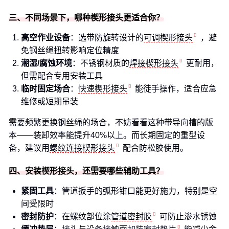
三、不同场景下，哪种楔形接头更适合你？
高空作业设备
：选带防旋转设计的
可调楔形接头
，避
免钢丝绳扭转影响定位精度
潮湿/腐蚀环境
：不锈钢材质的
焊接楔形接头
更耐用，
但需配合专用安装工具
临时固定场合
：
快速楔形接头
能徒手操作，适合应急
维修或短期吊装
需要频繁更换钢丝绳的场合，不妨看看这种带导向槽的版
本——装卸效率能提升40%以上。而长期固定的重型设
备，建议用
螺纹连接楔形接头
配合防松胶使用。
四、安装楔形接头，还需要哪些辅助工具？
紧固工具
：管道扳手的弧形钳口能更好施力，特别是空
间受限时
密封防护
：在螺纹部位涂
管道密封胶
可防止渗水锈蚀