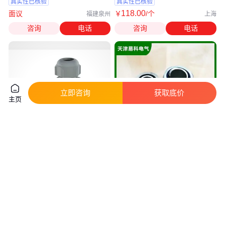
真实性已核验
真实性已核验
118
.00
面议
￥
/个
福建泉州
上海
咨询
电话
咨询
电话
立即咨询
获取底价
主页
LAGRA金属软管接头MGAG-L刚
易科品牌 DKJ三柱 卡套式 金属
性外螺纹镀镍黄铜
软管接头包塑软管 锌合金锁紧接
头
真实性已核验
真实性已核验
100
.00
2
.50
￥
/个
￥
/件
上海
内蒙古呼和浩特
咨询
电话
咨询
电话