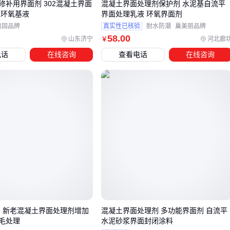
修补用界面剂 302混凝土界面
混凝土界面处理剂保护剂 水泥基自流平
瓷砖铺贴
：普通界面剂与瓷砖胶相容性差，必须用双组份瓷
性环氧基液
界面处理乳液 环氧界面剂
砖界面剂，其"1:1配方"能缓冲水泥收缩应力
鼎固品牌
真实性已核验
耐水防潮
巢美丽品牌
58
.00
自流平地面
：基层吸收率不同会导致开裂，
自流平界面剂
山东济宁
河北廊
￥
的"流动度大"特性可确保封闭均匀
电话
在线咨询
查看电话
在线咨询
👉 结论：按环境湿度和面层材料选界面剂，通用型产品往往
此失彼
四、只买界面剂不配这些工具等于白买
基面处理不到位，再好的界面剂也白费。这三类设备建议同步
采购：
基面打磨
：
混凝土打磨机
处理起砂层，380V机型铣刨深度
达10mm（商品参数），比手工效率高20倍
深度清洁
：50MPa以上
高压清洗机
能冲掉油污，注意选"
剂 新老混凝土界面处理剂增加
混凝土界面处理剂 多功能界面剂 自流平
水型"避免损伤混凝土
毛处理
水泥砂浆界面封闭涂料