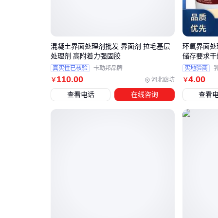
混凝土界面处理剂批发 界面剂 拉毛基层
环氧界面处
处理剂 高附着力强固胶
储存要求干
真实性已核验
卡勒邦品牌
实地验商
110
.00
4
.00
河北廊坊
￥
￥
查看电话
在线咨询
查看