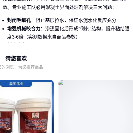
效。专业施工队必用混凝土界面处理剂解决三大问题：
封闭毛细孔
：阻止基层抢水，保证水泥水化反应充分
增强机械咬合力
：渗透固化后形成"倒刺"结构，提升粘结强
度3-6倍（实测数据来自商品参数）
缓冲应力
：不同材料热胀冷缩系数差异大，界面剂能吸收变
形应力
猜您喜欢
现在主流工程验收标准已明确要求使用
高强界面剂
，像EC-1
您的浏览，为您推荐商品
这类产品剪切强度达普通水泥砂浆3倍，20kg桶装刚好满足50-
60㎡施工量。
👉 结论：界面剂不是可有可无的"胶水"，而是确保工程寿命
关键材料
二、界面剂不是简单"刷胶水"
很多人以为界面剂就是涂一层粘接介质，其实它的工作原理比