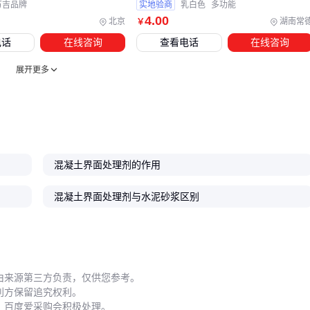
薄层修复
：局部空鼓需用
混凝土修补剂
灌注，其"微膨
万吉品牌
实地验商
乳白色
多功能
胀"特性可填补2-3mm缝隙
4
.00
北京
湖南常
￥
电话
在线咨询
查看电话
在线咨询
👉 结论：界面处理是系统工程，设备投入约占材料费的
30%-50%
展开更多
五、为什么有人刷三遍还是掉粉？
施工环节这些细节最易被忽视：
湿度控制
：商品标注"5℃施工"是最低限，实际25℃+70%湿
混凝土界面处理剂的作用
度最佳
混凝土界面处理剂与水泥砂浆区别
涂布量精准
：用量不足0.3kg/㎡（商品参考值）会导致成膜
连续
养护时间
：
石膏界面剂
表干2小时可施工，但环氧基需固
24小时
工具选择
：多孔基面建议用
手推式打磨机
带钢丝刷头，比
由来源第三方负责，仅供您参考。
利方保留追究权利。
滚筒涂刷渗透更深
，百度爱采购会积极处理。