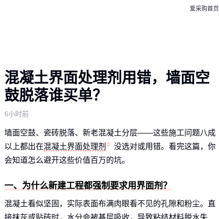
爱采购首页
混凝土界面处理剂用错，墙面空
鼓脱落谁买单？
6小时前
墙面空鼓、瓷砖脱落、新老混凝土分层——这些施工问题八成
以上都出在
混凝土界面处理剂
没选对或用错。看完这篇，你
会知道怎么避开这些价值百万的坑。
一、为什么新建工程都强制要求用界面剂？
混凝土看似坚固，实际表面布满肉眼看不见的孔隙和粉尘。直
接抹灰或贴砖时，水分会被基层吸收，导致粘结材料脱水失