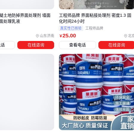
不同场景对界面剂的性能要求差异很大，这张表帮你快速匹
凝土地防掉界面处理剂 墙面
工程师品牌 界面粘接处理剂 密度1.3 固
配：
面处理乳液
化时间24小时
真实性已核验
工程师品牌
适用界面剂类
25
.00
山东济南
北
￥
场景特征
关键指标
型
电话
在线咨询
查看电话
在线咨询
高湿度地下
耐水性＞48h，抗渗
防水界面剂
室
0.3MPa
温差大露天
柔性
防潮界面
延伸率≥150%，耐冻
区域
剂
融
晾置时间＞10h，剪切
瓷砖铺贴
瓷砖界面剂
强度
重点说两类特殊场景：