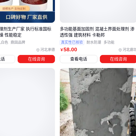
想象中复杂：
渗透阶段
：低粘度乳液渗入混凝土3-5mm深，商品参数中"固
含量69%"直接影响渗透深度
理剂生产厂家 执行标准国标
多功能基面加固剂 混凝土界面处理剂 渗
固化阶段
：水分蒸发后，高分子聚合物在孔隙内交联成网，
燥 性能稳定
透性强 建筑材料 卡勒邦
乳白色
鼎固品牌
真实性已核验
耐水防潮
多功能
商品标注的"5℃施工温度"是固化临界点
58
.00
河北承德
河北廊
￥
粘结阶段
：固化后的网状结构同时与基层和面层形成化学
电话
在线咨询
查看电话
在线咨询
键，这也是
混凝土粘结剂
能抗渗防潮的原因
⚠️ 常见误区：
误把界面剂当防水涂料用（实际防潮≠防水）
在油污或脱模剂残留的基面上直接施工（必须先用
气动高压
清洗机
处理）
👉 结论：选界面剂要看固含量和渗透性，不是越稠越好
三、地下室和露天阳台能用同款界面剂吗？