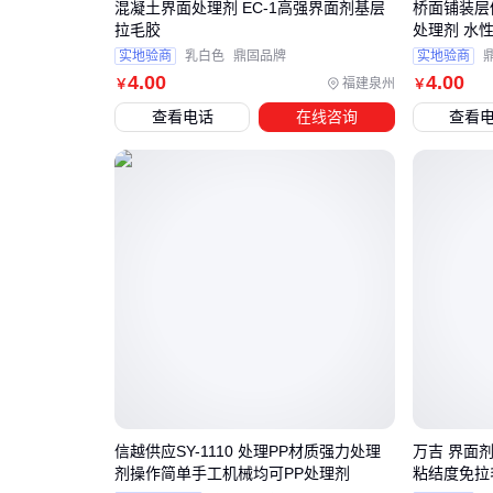
混凝土界面处理剂 EC-1高强界面剂基层
桥面铺装层
拉毛胶
处理剂 水
实地验商
乳白色
鼎固品牌
实地验商
4
.00
4
.00
福建泉州
￥
￥
查看电话
在线咨询
查看
信越供应SY-1110 处理PP材质强力处理
万吉 界面
剂操作简单手工机械均可PP处理剂
粘结度免拉