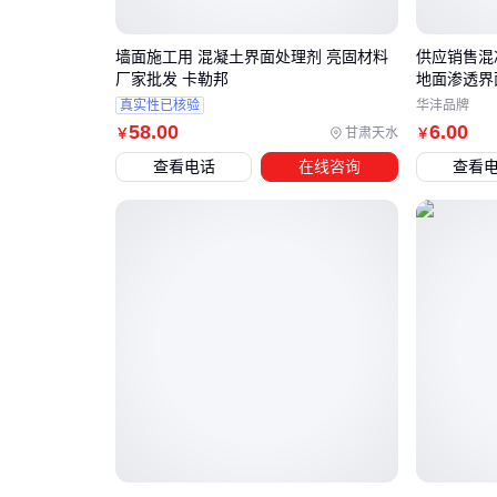
墙面施工用 混凝土界面处理剂 亮固材料
供应销售混
厂家批发 卡勒邦
地面渗透界
真实性已核验
华沣品牌
58
.00
6
.00
甘肃天水
￥
￥
查看电话
在线咨询
查看