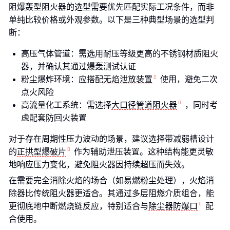
阻爆轰型阻火器的选型需要优先匹配实际工况条件，而非
单纯比较价格或外观参数。以下是三种典型场景的选型判
断：
高压气体管道：需选用耐压等级更高的不锈钢材质阻火
器，并确认其通过爆轰测试认证
粉尘爆炸环境：应搭配
无焰泄放装置
使用，避免二次
点火风险
高流量化工系统：需选择
大口径管道阻火器
，同时考
虑配套防回火装置
对于存在周期性压力波动的场景，建议选择带减弱槽设计
的
正拱型爆破片
作为辅助泄压装置。这种结构能更灵敏
地响应压力变化，避免阻火器因持续超压而失效。
在需要完全消除火焰的场合（如易燃粉尘处理），火焰消
除器比传统阻火器更适合。其通过多层阻燃介质组合，能
更彻底地中断燃烧链反应，特别适合与
除尘器防爆口
配
合使用。