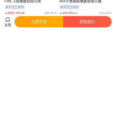
FWL-1阻爆轰型阻火阀
304不锈钢阻爆轰型阻火器
真实性已核验
真实性已核验
800
.00
48
.00
￥
/件
￥
/台
湖北武汉
河北沧州
咨询
电话
咨询
电话
立即咨询
获取底价
主页
氢气阻火器 加热炉燃料气的管网
出售管道阻爆轰阻火器 厂家现货
上 煤矿瓦斯排放系统
使用方便 性能稳定 可定制
实地验厂
实地验厂
120
.00
400
.00
￥
/件
￥
/台
山东济宁
山东济宁
咨询
电话
咨询
电话