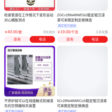
检查管道在工作情况下变形自动
ZGCr28Ni48W5Si2稳定辊沉浸
对心蠕胀测点
滚可来图定制定做铸造
真实性已核验
40
.00
19
.00
￥
/套
￥
/千克
河北沧州
江苏无锡
咨询
电话
咨询
电话
不停炉就可以在线接触式机械清
5Cr28Ni48W5Co5稳定辊沉浸滚
灰的空预器除灰装置
可来图定制定做铸造
真实性已核验
真实性已核验