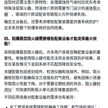
选型时还需注意介质特性：处理腐蚀性气体时应优先考虑
特殊涂层阻火器，而液体介质则需要专门设计的
液体阻火
器
。错误的介质适配会导致阻火元件快速失效。
确定主设备后，还需考虑哪些配套装置能完善系统防护？
这关系到整个防爆系统的协同效果。
四、阻爆轰型阻火器需要哪些配套设备才能发挥最大效
能？
采购阻爆轰型阻火器后，许多用户容易忽略配套设备的重
要性。单独使用阻火器可能无法完全发挥其防护效果，甚
至在某些情况下会因系统不匹配而降低安全性。
关键配套包括密封组件、检测仪器和连接件。例如，阻火
器密封垫片能确保法兰连接处的气密性，避免因微小泄漏
导致阻火性能下降。对于需要定期检测的场合，
阻火器检
测仪
可快速判断阻火单元是否堵塞或损坏。
不同应用场景对配套设备的需求也有差异：
化工管道系统需搭配
防静电工作服
和
气体检测仪
，