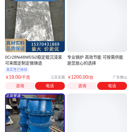
0Cr28Ni48W5Si2稳定辊沉浸滚
专业锅炉 高效节能 可按需供能
可来图定制定做铸造
是您放心的选择
真实性已核验
19
.00
1200
.00
￥
/千克
￥
/台
江苏无锡
广东佛山
咨询
电话
咨询
电话