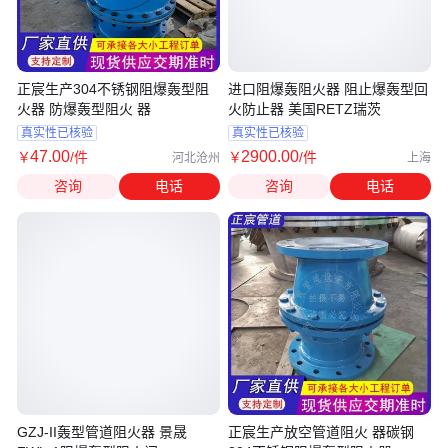
正宸生产304不锈钢阻爆轰型阻
进口阻爆轰阻火器 阻止爆轰型回
火器 防爆轰型阻火 器
火防止器 美国RETZ瑞茨
真实性已核验
真实性已核验
47
.00
2900
.00
￥
/件
￥
/件
河北沧州
上海
咨询
电话
咨询
电话
GZJ-II轰型管道阻火器 景晟
正宸生产放空管道阻火 器碳钢