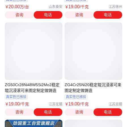
20
.00
19
.00
￥
万
/台
￥
/千克
山东泰安
江苏徐州
咨询
电话
咨询
电话
ZG50Cr28Ni48W5Si2Mo2稳定
ZG4Cr25Ni20稳定辊沉浸滚可来
辊沉浸滚可来图定制定做铸造
图定制定做铸造
真实性已核验
真实性已核验
19
.00
19
.00
￥
/千克
￥
/千克
江苏无锡
江苏无锡
咨询
电话
咨询
电话