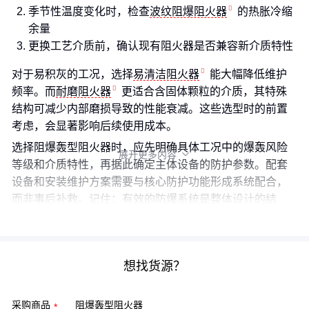
季节性温度变化时，检查
波纹阻爆阻火器
的热胀冷缩
余量
更换工艺介质前，确认现有阻火器是否兼容新介质特性
对于易积灰的工况，选择
易清洁阻火器
能大幅降低维护
频率。而
耐磨阻火器
更适合含固体颗粒的介质，其特殊
结构可减少内部磨损导致的性能衰减。这些选型时的前置
考虑，会显著影响后续使用成本。
选择阻爆轰型阻火器时，应先明确具体工况中的爆轰风险
展开更多内容

等级和介质特性，再据此确定主体设备的防护参数。配套
设备和安装维护方案需要与核心防护功能形成系统配合，
而非事后补救。记住：有效的防爆系统是整体设计的结
果，不是单个设备的简单叠加。
想找货源？
采购商品