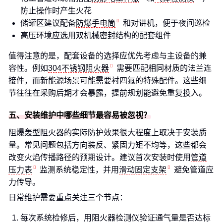
防止操作时产生火花
储罐区建议配备
防爆手电筒
和对讲机，便于夜间巡检
高压环境应选用双机械密封结构的配套组件
值得注意的是，配套设备的选择应优先考虑与主设备的兼
容性。例如
304不锈钢阻火器
需要匹配相同材质的法兰连
接件，而新能源场景可能需要衬四氟的特殊配件。这些细
节往往在采购后期才会暴露，提前规划能避免重复投入。
五、安装维护中哪些细节最容易被忽视？
阻爆轰型阻火器的实际防护效果很大程度上取决于安装质
量。常见问题包括方向装反、紧固力矩不均等，这些都会
改变火焰传播路径的预期设计。建议首次安装时使用
管道
压力表
监测系统稳定性，并用
滑动固定支架
避免管道应
力传导。
日常维护需要重点关注三个节点：
每次系统检修后，用阻火器检测仪验证通气量是否达标