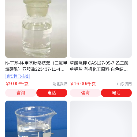
N-丁基-N-甲基吡咯烷双（三氟甲
草酸氢钾 CAS127-95-7 乙二酸
烷磺酰）亚胺盐223437-11-4含
单钾盐 有机化工原料 白色结晶
量98
多聚
真实性已核验
9
.00
16
.00
￥
/千克
￥
/千克
湖北武汉
山东济南
咨询
电话
咨询
电话