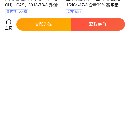
OH） CAS：3918-73-8 外观:无
15464-47-8 含量99% 鑫宇宏
色液体
真实性已核验
实地验商
26
.00
285
.00
￥
/瓶
￥
/袋
江苏苏州
湖北武汉
立即咨询
获取底价
咨询
电话
咨询
电话
主页
琥珀酸单十八酰胺磺酸钠盐
羟吡酮 吡啶酮乙醇胺盐 68890-
14481-60-8 常用于重垢碱性清
66-4 OCTO 含量99% 1kg 25kg
洗剂
拉那白
真实性已核验
实地验商
11
.00
800
.00
￥
/千克
￥
/千克
湖北黄石
湖北武汉
咨询
电话
咨询
电话