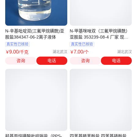
N-辛基吡啶双(三氟甲烷磺酰)亚
N-甲基咪唑双（三氟甲烷磺酰）
胺盐384347-06-2离子液体
亚胺盐 353239-08-4 厂家 现货
kmk
真实性已核验
真实性已核验
9
.00
7
.00
￥
/千克
￥
/个
湖北武汉
湖北武汉
咨询
电话
咨询
电话
羟基丙烷磺酸吡啶嗡盐（PPS-
四苯基膦苯酚盐 四苯基磷酚盐