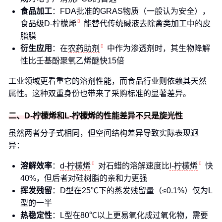
食品加工
：FDA批准的GRAS物质（一般认为安全），
食品级D-柠檬烯
能替代传统碱液去除禽类加工中的皮
脂膜
衍生应用
：在
农药助剂
中作为渗透剂时，其生物降解
性比壬基酚聚氧乙烯醚快15倍
工业领域更看重它的溶剂性能，而食品行业则依赖其天然
属性。这种双重身份也带来了采购标准的显著差异。
二、D-柠檬烯和L-柠檬烯的性能差异不只是旋光性
虽然两者分子式相同，但空间结构差异导致实际表现迥
异：
溶解效率
：
d-柠檬烯
对石蜡的溶解速度比
l-柠檬烯
快
40%，但后者对硅树脂的亲和力更强
挥发残留
：D型在25℃下的蒸发残留量（≤0.1%）仅为L
型的一半
热稳定性
：L型在80℃以上更易氧化成过氧化物，需要