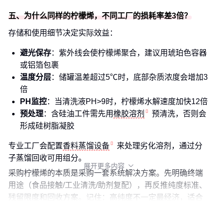
五、为什么同样的柠檬烯，不同工厂的损耗率差3倍？
存储和使用细节决定实际效益：
避光保存
：紫外线会使柠檬烯聚合，建议用琥珀色容器
或铝箔包裹
温度分层
：储罐温差超过5℃时，底部杂质浓度会增加3
倍
PH监控
：当清洗液PH>9时，柠檬烯水解速度加快12倍
预处理
：含硅油工件需先用
橡胶溶剂
预清洗，否则会
形成硅树脂凝胶
专业工厂会配置
香料蒸馏设备
来处理劣化溶剂，通过分
子蒸馏回收可用组分。
展开更多内容

采购柠檬烯的本质是采购一套系统解决方案。先明确终端
用途（食品接触/工业清洗/助剂复配），再反推纯度标准、
残留限度和回收方案。记住：高纯度不一定最经济，适合
你工艺链的才是最优解。