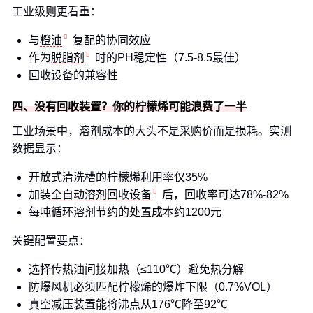
工业级则更看重：
与
橙油
复配的协同效应
作为
脱脂剂
时的PH稳定性（7.5-8.5最佳）
回收设备的兼容性
四、没有回收装置？你的柠檬烯可能浪费了一半
工业场景中，溶剂成本的大头不是采购价而是损耗。实测
数据显示：
开放式清洗槽的柠檬烯利用率仅35%
加装
全自动溶剂回收设备
后，回收率可达78%-82%
每吨循环溶剂节约的处置成本约1200元
关键配置要点：
选择传热油间接加热（≤110℃）避免热分解
防爆风机必须匹配柠檬烯的爆炸下限（0.7%VOL）
真空减压装置能将沸点从176℃降至92℃