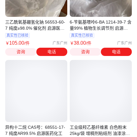
三乙酰氧基硼氢化钠 56553-60-
6-苄氨基嘌呤6-BA 1214-39-7 含
7 纯度≥98.0% 催化剂 启源医药
量99% 植物生长调节剂 启源医
化工
药化工
真实性已核验
真实性已核验
105
.00
38
.00
￥
/件
￥
/件
广东广州
广东广州
咨询
电话
咨询
电话
异构十二烷 CAS号：68551-17-
工业级羟乙基纤维素 白色粉末
7 纯度AR99.5% 启源医药化工
25kg/袋 增稠剂粘结剂 油漆涂料