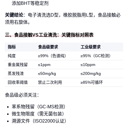
添加BHT等稳定剂
关键结论
：电子清洗选D型，橡胶脱脂用L型，食品接触必
须用右旋体。
三、食品接触VS工业清洗：关键指标对照表
指标
食品级要求
工业级要求
纯度
≥99%（色谱纯）
≥95%（GC检测）
重金属残留
≤1ppm
≤10ppm
蒸发残渣
≤50mg/kg
≤200mg/kg
回收率阈值
禁止二次利用
≥85%可循环
食品级必须关注：
苯系物残留（GC-MS检测）
微生物限度（需无菌包装）
溯源文件（ISO22000认证）