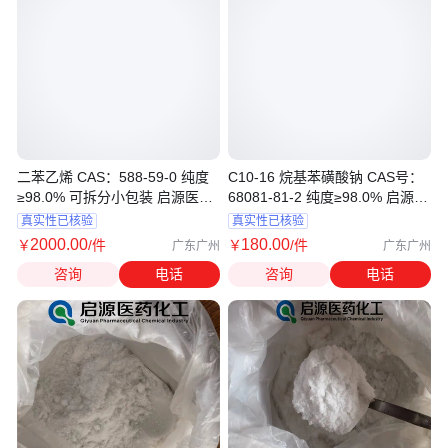
二苯乙烯 CAS：588-59-0 纯度
C10-16 烷基苯磺酸钠 CAS号：
≥98.0% 可拆分小包装 启源医药
68081-81-2 纯度≥98.0% 启源医
化工
药化工
真实性已核验
真实性已核验
2000
.00
180
.00
￥
/件
￥
/件
广东广州
广东广州
咨询
电话
咨询
电话