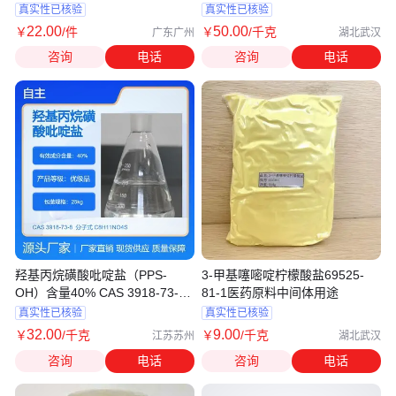
添加剂
真实性已核验
真实性已核验
22
.00
50
.00
￥
/件
￥
/千克
广东广州
湖北武汉
咨询
电话
咨询
电话
羟基丙烷磺酸吡啶盐（PPS-
3-甲基噻嘧啶柠檬酸盐69525-
OH）含量40% CAS 3918-73-8
81-1医药原料中间体用途
电镀光亮剂
真实性已核验
真实性已核验
32
.00
9
.00
￥
/千克
￥
/千克
江苏苏州
湖北武汉
咨询
电话
咨询
电话