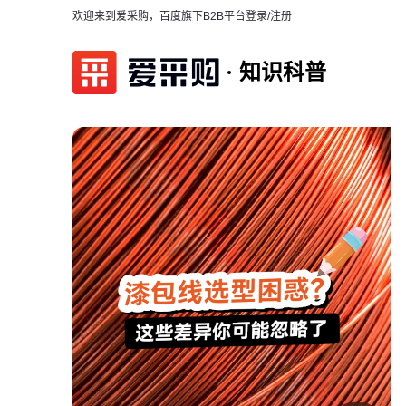
欢迎来到爱采购，百度旗下B2B平台
登录/注册
知识科普