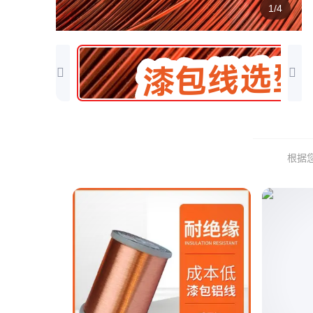
1/4
根据