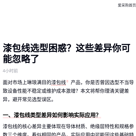
爱采购首页
漆包线选型困惑？这些差异你可
能忽略了
4小时前
面对市场上琳琅满目的
漆包线
产品，你是否曾因选型不当导
致设备性能不稳定或维护成本激增？本文将帮你理清关键差
异，避开常见选型误区。
一、漆包线类型差异如何影响实际应用？
漆包线的核心差异主要体现在导体材质、绝缘层特性和规格参
数三个维度。看似相同的产品，实际应用中可能因这些基础特