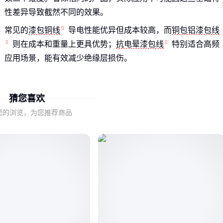
性差异导致截然不同的效果。
常见的
漆包铜线
导电性能优异但成本较高，而
铜包铝漆包线
则在成本和重量上更具优势；
抗电晕漆包线
特别适合高频
应用场景，能有效减少绝缘层损伤。
选型时需特别注意：绝缘材料决定耐温等级，导体纯度影响导
电稳定性，而线径规格直接关系到载流能力。这些基础特性组
猜您喜欢
合，构成了不同应用场景下的性能边界。
您的浏览，为您推荐商品
二、为什么同样规格的漆包线效果差很多？
漆包线的真实性能往往隐藏在工艺细节中。例如导体退火工艺
会影响线材柔韧性，漆膜涂覆均匀度决定了绝缘可靠性，这些
无法直接从规格参数中体现。
对于需要长期稳定运行的设备，抗电晕漆包线的聚酰亚胺绝缘
层能更好抵御高频电场侵蚀，虽然初期成本较高，但能显著延
长维护周期。