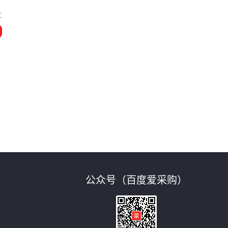
江
公众号（百度爱采购）