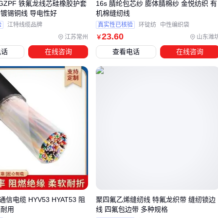
产。例如绕线工序需要匹配线径的
绕线机
，而绝缘测试环节
GZPF 铁氟龙线芯硅橡胶护套
16s 腈纶包芯纱 膨体腈棉纱 金悦纺织 有
合镀锡铜线 导电性好
机棉缝纫线
必须配备专业测试仪。这些配套设备的性能直接影响漆包线的
验
江特线缆品牌
真实性已核验
环锭纺
中性编织袋
最终使用效果。
23
.60
江苏常州
山东潍
￥
关键配套通常分为三类：加工设备（如
全自动数控绕线机
电话
在线咨询
查看电话
在线咨询
）、测试工具（如
线缆测试仪
）和防护装备（如
防静电手
套
）。其中测试环节最容易被低估——普通万用表无法检测
高频信号损耗，而专业线缆测试仪能模拟实际工况下的绝缘性
能。
对于中小规模用户，建议优先配置基础测试设备。例如带自动
诊断功能的线缆测试仪，既能快速判断漆包线绝缘层完整性，
又能记录历史数据供质量追溯。这类设备虽然初期投入较高，
但能显著降低后续因线材质量问题导致的返工风险。
防护装备的选择同样需要结合具体场景。电子行业操作建议使
用导电纤维编织的防静电手套，而机械加工环境则更适合耐磨
通信电缆 HYV53 HYAT53 阻
聚四氟乙烯缝纫线 特氟龙织带 缝纫锁边
防滑的PU涂层手套。错误的防护装备不仅影响操作精度，还可
久耐用
线 四氟包边带 多种规格
能加速漆包线表面绝缘层磨损。