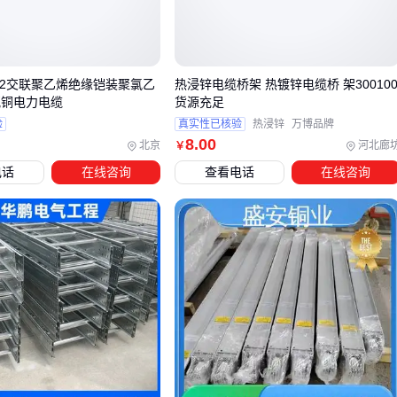
实际选型时，建议先明确设备的运行环境（如温度、振动频
率）和性能要求（如导电效率、绝缘等级），再反向匹配漆包
线的隐性特性，而非仅对比表面参数。
V22交联聚乙烯绝缘铠装聚氯乙
热浸锌电缆桥架 热镀锌电缆桥 架30010
氧铜电力电缆
货源充足
三、不同应用场景如何匹配漆包线特性？
验
真实性已核验
热浸锌
万博品牌
8
.00
北京
河北廊
￥
漆包线的选型核心在于匹配实际应用场景的电气、机械和环境
电话
在线咨询
查看电话
在线咨询
要求。以下是三种典型场景的选型逻辑：
高温环境（如电机绕组、变压器）：优先考虑耐热等级和绝
缘材料稳定性，
聚酰亚胺漆包线
因耐温性能突出成为常见
选择
高频应用（如电感线圈、高频变压器）：需关注导体高频损
耗和绝缘层介质特性，铜包铝或
自粘漆包线
可能更适合
空间受限场景（如微型电机、精密仪器）：扁线设计能提高
槽满率，但需平衡弯曲性和机械强度