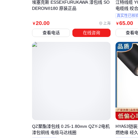
埃塞克斯 ESSEXFURUKAWA 漆包线 SO
江特线缆 Y
DERON®180 原装正品
电缆线 绞
真实性已核
20
.00
65
.00
上海
￥
￥
查看电话
在线咨询
查看
QZ聚酯漆包线 0.25-1.80mm QZY-2电机
HYA53铠装
漆包铜线 电极马达线圈
燃绝缘 经