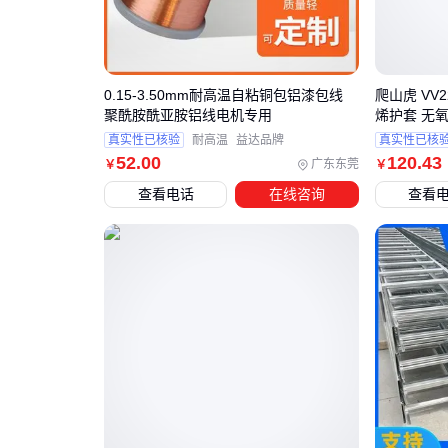
0.15-3.50mm耐高温自粘铜包铝漆包线
爬山虎 V
聚酰胺酰亚胺铝线电机专用
烯护套 无
真实性已核验
耐高温
益达品牌
真实性已核
52
.00
120
.43
广东东莞
￥
￥
查看电话
在线咨询
查看