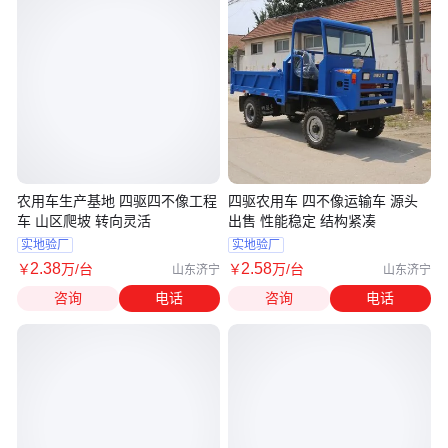
农用车生产基地 四驱四不像工程
四驱农用车 四不像运输车 源头
车 山区爬坡 转向灵活
出售 性能稳定 结构紧凑
实地验厂
实地验厂
2
.38
2
.58
￥
万
/台
￥
万
/台
山东济宁
山东济宁
咨询
电话
咨询
电话