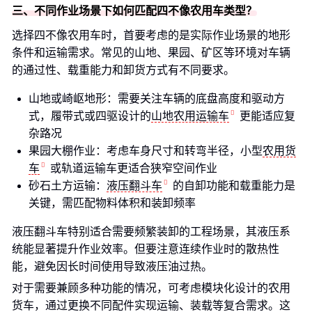
三、不同作业场景下如何匹配四不像农用车类型？
选择四不像农用车时，首要考虑的是实际作业场景的地形
条件和运输需求。常见的山地、果园、矿区等环境对车辆
的通过性、载重能力和卸货方式有不同要求。
山地或崎岖地形：需要关注车辆的底盘高度和驱动方
式，履带式或四驱设计的
山地农用运输车
更能适应复
杂路况
果园大棚作业：考虑车身尺寸和转弯半径，小型
农用货
车
或轨道运输车更适合狭窄空间作业
砂石土方运输：
液压翻斗车
的自卸功能和载重能力是
关键，需匹配物料体积和装卸频率
液压翻斗车特别适合需要频繁装卸的工程场景，其液压系
统能显著提升作业效率。但要注意连续作业时的散热性
能，避免因长时间使用导致液压油过热。
对于需要兼顾多种功能的情况，可考虑模块化设计的农用
货车，通过更换不同配件实现运输、装载等复合需求。这