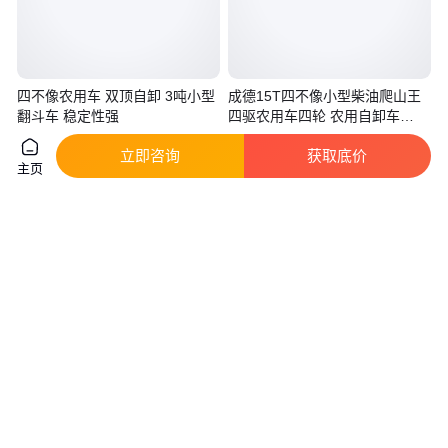
四不像农用车 双顶自卸 3吨小型
成德15T四不像小型柴油爬山王
翻斗车 稳定性强
四驱农用车四轮 农用自卸车
4108
实地验厂
实地验商
立即咨询
获取底价
2
.08
3
.18
￥
万
/台
￥
万
/辆
山东济宁
山东济宁
主页
咨询
电话
咨询
电话
平板式10吨四驱爬山农用车 矿山
定制四轮农用车 农用四轮车 四