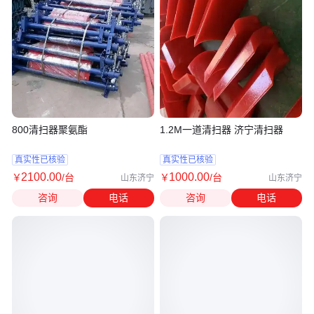
800清扫器聚氨酯
1.2M一道清扫器 济宁清扫器
真实性已核验
真实性已核验
2100
.00
1000
.00
￥
/台
￥
/台
山东济宁
山东济宁
咨询
电话
咨询
电话