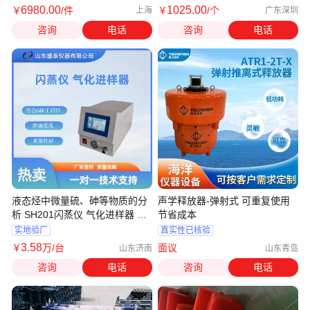
6980
.00
1025
.00
￥
/件
￥
/个
上海
广东深圳
咨询
电话
咨询
电话
液态烃中微量硫、砷等物质的分
声学释放器-弹射式 可重复使用
析 SH201闪蒸仪 气化进样器 生
节省成本
产厂家
实地验厂
真实性已核验
3
.58
￥
万
/台
面议
山东济南
山东青岛
咨询
电话
咨询
电话