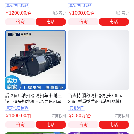
真实性已核验
真实性已核验
1200
.00
1000
.00
￥
/台
￥
/台
山东济宁
山东济宁
咨询
电话
咨询
电话
后退负压清扫器 清扫车 扫地王
百杰特 滑移清扫器机头2.6m、
港口码头扫地机 HCN屈恩机具
2.8m型重型后退式清扫器械厂家
BM13-NP
直供
真实性已核验
实地验厂
1000
.00
3
.80
￥
/件
￥
万
/台
江苏徐州
江苏徐州
咨询
电话
咨询
电话