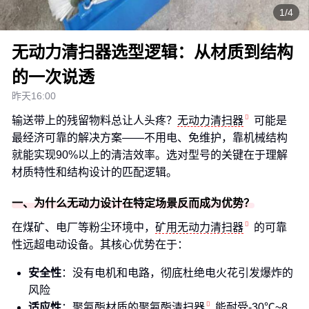
1/4
无动力清扫器选型逻辑：从材质到结构
的一次说透
昨天16:00
输送带上的残留物料总让人头疼？
无动力清扫器
可能是
最经济可靠的解决方案——不用电、免维护，靠机械结构
就能实现90%以上的清洁效率。选对型号的关键在于理解
材质特性和结构设计的匹配逻辑。
一、为什么无动力设计在特定场景反而成为优势？
在煤矿、电厂等粉尘环境中，
矿用无动力清扫器
的可靠
性远超电动设备。其核心优势在于：
安全性
：没有电机和电路，彻底杜绝电火花引发爆炸的
风险
适应性
：聚氨酯材质的
聚氨酯清扫器
能耐受-30℃~8