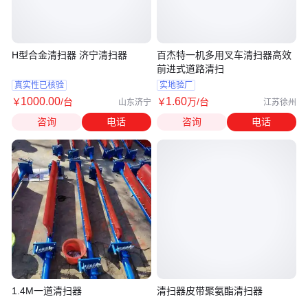
H型合金清扫器 济宁清扫器
百杰特一机多用叉车清扫器高效
前进式道路清扫
真实性已核验
实地验厂
1000
.00
1
.60
￥
/台
￥
万
/台
山东济宁
江苏徐州
咨询
电话
咨询
电话
1.4M一道清扫器
清扫器皮带聚氨酯清扫器