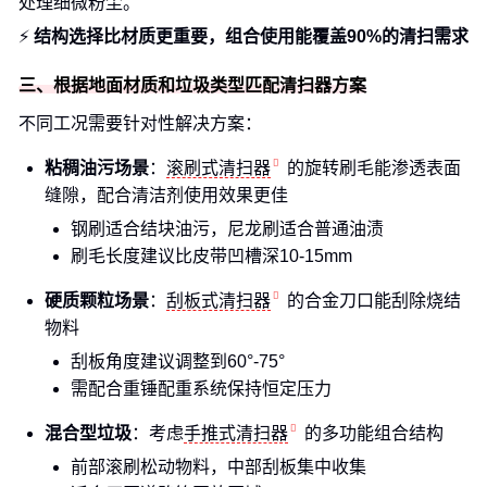
处理细微粉尘。
⚡️
结构选择比材质更重要，组合使用能覆盖90%的清扫需求
三、根据地面材质和垃圾类型匹配清扫器方案
不同工况需要针对性解决方案：
粘稠油污场景
：
滚刷式清扫器
的旋转刷毛能渗透表面
缝隙，配合清洁剂使用效果更佳
钢刷适合结块油污，尼龙刷适合普通油渍
刷毛长度建议比皮带凹槽深10-15mm
硬质颗粒场景
：
刮板式清扫器
的合金刀口能刮除烧结
物料
刮板角度建议调整到60°-75°
需配合重锤配重系统保持恒定压力
混合型垃圾
：考虑
手推式清扫器
的多功能组合结构
前部滚刷松动物料，中部刮板集中收集