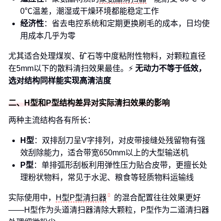
0℃温差，潮湿或干燥环境都能稳定工作
经济性
：省去电控系统和定期更换刷毛的成本，日均使
用成本几乎为零
尤其适合处理煤炭、矿石等中度粘附性物料，对颗粒直径
在5mm以下的散料清扫效果最佳。⚡️
无动力不等于低效，
选对结构同样能实现高清洁度
二、H型和P型结构差异对实际清扫效果的影响
两种主流结构各有所长：
H型
：双排刮刀呈V字排列，对皮带接缝处残留物有强
效刮除能力，适合带宽650mm以上的大型输送机
P型
：单排弧形刮板利用弹性压力贴合皮带，更擅长处
理粉状物料，常见于水泥、粮食等轻质物料运输线
实际使用中，
H型P型清扫器
的混合配置往往效果更好
——H型作为头道清扫器清除大颗粒，P型作为二道清扫器