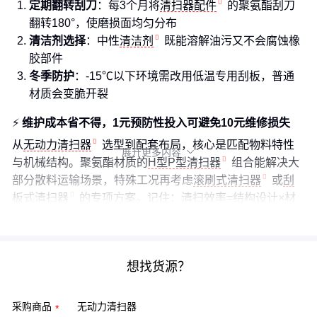
定期翻转刮刀
：每3个月将
清扫器配件
的聚氨酯刮刀
翻转180°，使磨损面均匀分布
清洁剂选择
：中性
清洁剂
既能溶解油污又不会腐蚀橡
胶部件
冬季防护
：-15℃以下环境需改用低温专用刮板，普通
材质会变脆开裂
⚡️
维护成本省不得，1元预防性投入可避免10元维修损失
从
无动力清扫器
选型到配套布局，核心是匹配物料特性
展开更多内容

与机械结构。聚氨酯材质的
H型P型清扫器
组合能解决大
部分散料运输场景，特殊工况再考虑
滚刷式清扫器
或
刮
板式清扫器
的专项方案。记住：清扫效率=结构设计×材
质适配×维护频率。
想找货源？
采购商品