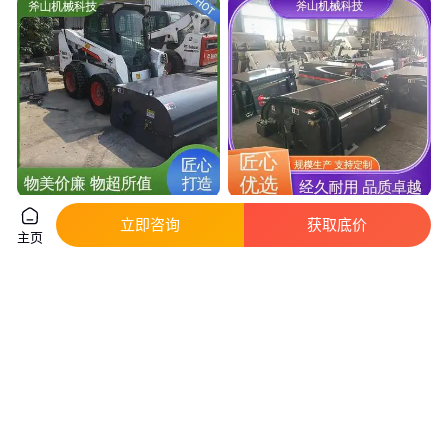
斧山机械 高速公路 多功能清扫
厂家供应 大面道路垃 多功能清
立即咨询
获取底价
器 装载机扫地机 省时省力
扫器 角度可调节 资质齐全
主页
实地验厂
实地验厂
4500
.00
4500
.00
￥
/台
￥
/台
上海
江苏徐州
咨询
电话
咨询
电话