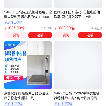
SANKO山高传送式检针器用于检
巴跃仪器 防水卷材2位粗脂肪抽
测大型和宽幅产品的SC1-2500
取器 索式提取器下进上出
真实性已核验
1025
.00
1888
.00
￥
/个
￥
/台
广东深圳
江苏扬州
咨询
电话
咨询
电话
京阁仪器 脚踏板冲击器 双层床
SANKO山高TY-20Z手持式检针
梯子稳定性测试工具
器缝制品中混入的针铁片的局部
检测
真实性已核验
真实性已核验