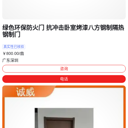
绿色环保防火门 抗冲击卧室烤漆八方钢制隔热
钢制门
真实性已核验
￥
800
.00
/扇
广东深圳
咨询
电话