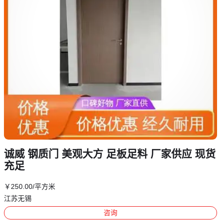
诚威 钢质门 美观大方 足板足料 厂家供应 现货
充足
￥
250
.00
/平方米
江苏无锡
咨询