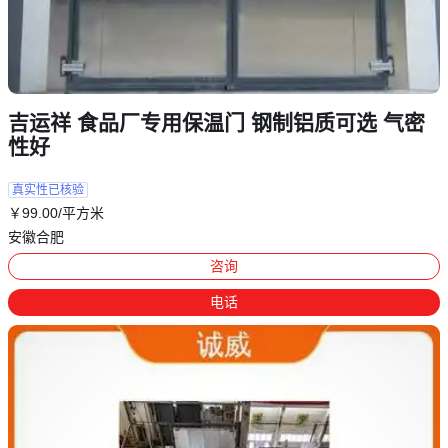
吉运祥 食品厂专用保温门 钢制铝质可选 气密
性好
真实性已核验
￥
99
.00
/平方米
安徽合肥
咨询
电话