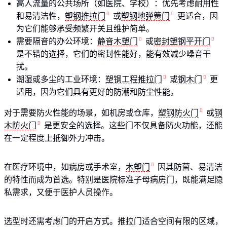
高人流量的公共场所（如医院、学校）：优先考虑耐用性
和易清洁性，
塑钢推拉门
或
塑钢地弹簧门
更适合，因
为它们能够承受频繁开关且维护简单。
需要隔音的办公环境：
静音木塑门
或
密封塑钢平开门
是不错的选择，它们的密封性能好，能有效减少噪音干
扰。
潮湿或多尘的工业环境：
塑钢工程推拉门
或
钢木门
更
适用，因为它们具有更好的防潮和防尘性能。
对于需要防火性能的场景，如机房或仓库，
塑钢防火门
或
钢
木防火门
是更安全的选择。这些门不仅具备防火功能，还能
在一定程度上抵御外力冲击。
在医疗环境中，如病房或手术室，
木塑门
因其防菌、易清洁
的特性而成为首选。特别是医院标准子母病房门，既能满足隐
私需求，又便于医护人员操作。
选型时还需考虑门的开启方式。推拉门适合空间有限的区域，