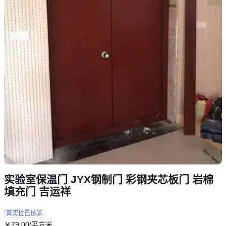
实验室保温门 JYX钢制门 彩钢夹芯板门 岩棉
填充门 吉运祥
真实性已核验
￥
79
.00
/平方米