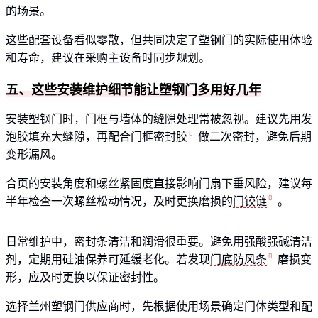
的场景。
这些配套设备看似零散，但共同决定了塑钢门的实际使用体验
和寿命，建议在采购主设备时同步规划。
五、这些安装维护细节能让塑钢门多用好几年
安装塑钢门时，门框与墙体的缝隙处理常被忽视。建议先用发
泡胶填充大缝隙，再配合
门框密封胶
做二次密封，避免后期
变形漏风。
合页的安装角度和螺丝紧固度直接影响门扇下垂风险，建议每
半年检查一次螺丝松动情况，及时更换磨损的
门铰链
。
日常维护中，密封条清洁和润滑很重要。避免用强酸强碱清洁
剂，定期用硅油保养可延缓老化。若发现
门底防风条
磨损变
形，应及时更换以保证密封性。
选择兰州塑钢门供应商时，先根据使用场景确定门体类型和配