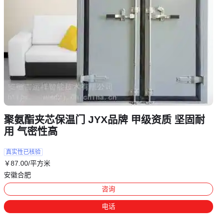
聚氨酯夹芯保温门 JYX品牌 甲级资质 坚固耐
用 气密性高
真实性已核验
￥
87
.00
/平方米
安徽合肥
咨询
电话