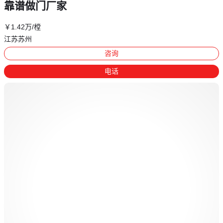
靠谱做门厂家
￥
1
.42
万
/樘
江苏苏州
咨询
电话