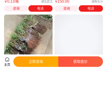
0
.13
150
.00
￥
/株
￥
湖北武汉
湖南长沙
咨询
电话
咨询
电话
立即咨询
获取底价
主页
五叶爬山虎 水景石坡绿化苗木
茭白 水生植物 庭院小区园林绿
三叶地锦 可做盆栽绿植
化工程栽植 大量批发水体种植苗
真实性已核验
实地验厂
0
.20
0
.19
￥
/株
￥
/株
湖南岳阳
江苏常州
咨询
电话
咨询
电话