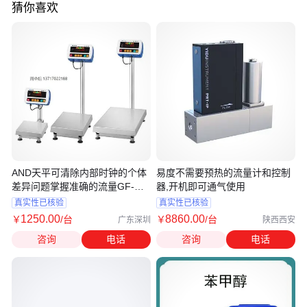
猜你喜欢
AND天平可清除内部时钟的个体
易度不需要预热的流量计和控制
差异问题掌握准确的流量GF-
器,开机即可通气使用
32001M
真实性已核验
真实性已核验
1250
.00
8860
.00
￥
/台
￥
/台
广东深圳
陕西西安
咨询
电话
咨询
电话