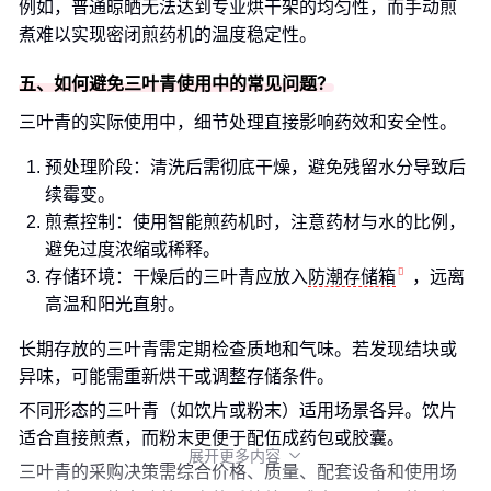
例如，普通晾晒无法达到专业烘干架的均匀性，而手动煎
煮难以实现密闭煎药机的温度稳定性。
五、如何避免三叶青使用中的常见问题？
三叶青的实际使用中，细节处理直接影响药效和安全性。
预处理阶段：清洗后需彻底干燥，避免残留水分导致后
续霉变。
煎煮控制：使用智能煎药机时，注意药材与水的比例，
避免过度浓缩或稀释。
存储环境：干燥后的三叶青应放入
防潮存储箱
，远离
高温和阳光直射。
长期存放的三叶青需定期检查质地和气味。若发现结块或
异味，可能需重新烘干或调整存储条件。
不同形态的三叶青（如饮片或粉末）适用场景各异。饮片
适合直接煎煮，而粉末更便于配伍成药包或胶囊。
展开更多内容

三叶青的采购决策需综合价格、质量、配套设备和使用场