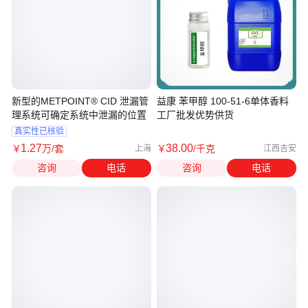
新型的METPOINT® CID 泄漏管
益康 苯甲醇 100-51-6单体香料
理系统可确定系统中泄漏的位置
工厂批发优势供货
真实性已核验
1
.27
38
.00
￥
万
/套
￥
/千克
上海
江西吉安
咨询
电话
咨询
电话