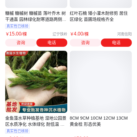
糖槭 糖槭树 糖槭苗 落叶乔木 树
红叶石楠 矮小灌木耐修剪 居住
干通直 园林绿化耐寒道路两侧行
区绿化 苗圃场规格齐全
道树
真实性已核验
15
.00
4
.00
￥
/棵
￥
/棵
辽宁铁岭
河南信阳
咨询
电话
咨询
电话
金鱼藻水草种植基地 湿地公园景
8CM 9CM 10CM 12CM 13CM
区水质净化 水体绿化 耐低温 清
黄金桂 形态优美
涟z3
真实性已核验