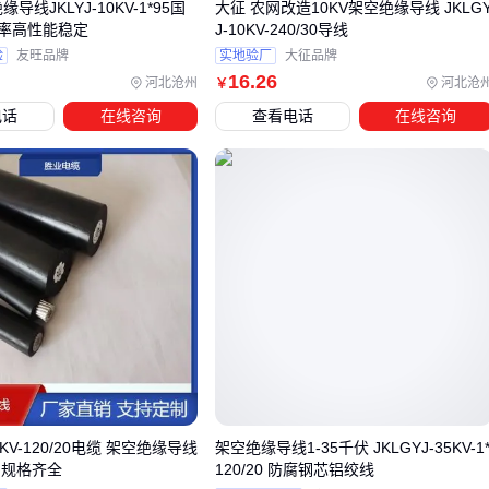
缘导线JKLYJ-10KV-1*95国
大征 农网改造10KV架空绝缘导线 JKLG
率高性能稳定
J-10KV-240/30导线
具的适配性，不同分裂数的配件通常不能混用。
验
友旺品牌
实地验厂
大征品牌
16
.26
河北沧州
河北沧
￥
四、六分裂导线系统需要哪些关键配套组件？
电话
在线咨询
查看电话
在线咨询
选购六分裂导线后，配套组件的适配性往往被低估。
导线悬垂
线夹
和耐张线夹的材质选择直接影响长期抗风振性能，铝合
金或不锈钢材质需根据环境腐蚀程度匹配。 配套的
导线间隔棒
不仅需要承受机械应力，其绝缘性能还需与线路电压等级匹
配，避免因局部放电引发隐患。
在动态监测方面，
导线弧垂测量仪
是架线施工的核心工具，
其测量精度直接关系到线路安全距离。选择时需关注观测方法
兼容性（如异长法和平行四边形法），以及是否支持带电作业
环境。
对于多风区域，防舞动装置应作为必选项。这类设备通过实时
10KV-120/20电缆 架空绝缘导线
架空绝缘导线1-35千伏 JKLGYJ-35KV-1
监测导线摆动幅度和频率，可提前预警舞动风险。选择时需重
 规格齐全
120/20 防腐钢芯铝绞线
点考虑供电方式（太阳能或蓄电池）和数据传输稳定性，确保