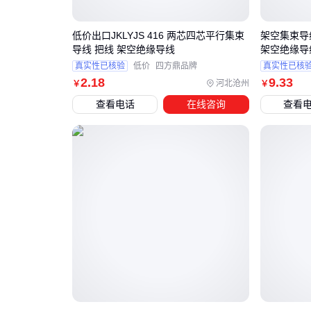
低价出口JKLYJS 416 两芯四芯平行集束
架空集束导线 JKLYJS4X25 钢
导线 把线 架空绝缘导线
架空绝缘导
真实性已核验
低价
四方鼎品牌
真实性已核
2
.18
9
.33
河北沧州
￥
￥
查看电话
在线咨询
查看