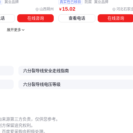
验
冀业品牌
真实性已核验
防腐
冀业品牌
在恶劣天气下仍能持续工作。
15
.02
山西朔州
河北石家
￥
电话
在线咨询
查看电话
在线咨询
五、安装后哪些细节最容易被忽视？
展开更多
六分裂导线的架设张力控制比单导线更复杂，需采用专用张力
机均匀分配各子导线受力。施工时建议使用
架线驰度观测仪
进行实时校准，避免因弧垂不一致导致局部过载。
日常维护中，
导线接续管
的状态检查至关重要。
铝包钢芯接
续管
容易出现电解腐蚀，在潮湿地区应缩短巡检周期。同时
六分裂导线安全走线指南
要定期检查防振锤的固定状态，
音叉式防振锤
的橡胶部件老
六分裂导线电压等级
化后需及时更换。
冬季需特别注意覆冰监测，
导线防舞动装置
应配合除冰设备
使用。当监测到覆冰厚度增加时，优先采用机械除冰而非电流
融冰，避免六分裂导线因各子导线负载不均产生扭转应力。
由来源第三方负责，仅供您参考。
六分裂导线的选型本质是系统匹配问题：先根据输送容量和环
利方保留追究权利。
境条件确定导线参数，再选择兼容的悬垂线夹、间隔棒等配套
，百度爱采购会积极处理。