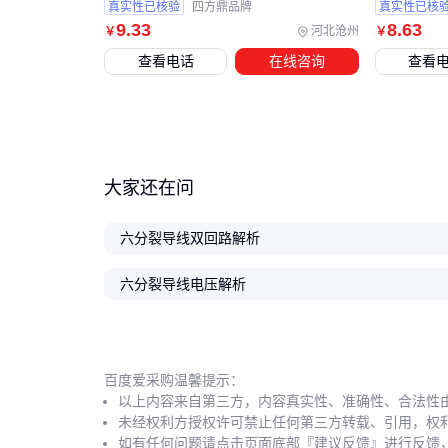
真实性已核验
四方鼎品牌
真实性已核
9
.33
8
.63
河北沧州
￥
￥
查看电话
在线咨询
查看
大家还在问
六分裂导线双回路解析
六分裂导线电压解析
百度爱采购温馨提示：
以上内容来自第三方，内容真实性、准确性、合法性
未经权利方授权许可禁止任何第三方转载、引用，权
如有任何问题请点击页面底部『建议反馈』进行反馈