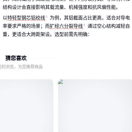
结构设计会直接影响其载流量、机械强度和抗风偏性能。
以
特轻型钢芯铝绞线
为例，其铝截面占比更高，适合对导电
率要求严格的场景；而
扩经六分裂导线
通过空心结构减轻自
重，更适合大跨距架设。选型前需先明确：
输电电压等级和容量需求
线路环境的风荷载和覆冰风险
猜您喜欢
对电晕效应抑制的优先级
您的浏览，为您推荐商品
这些基础特性决定了后续选型参数的权重分配，盲目追求单一
指标可能导致整体方案失衡。
二、哪些关键参数最容易引发选型误判？
分裂间距和导体直径的匹配度常被忽视。间距过小会导致子导
线间电磁干扰加剧，过大则增加风阻面积。需根据电压等级选
择经行业验证的合理比例。