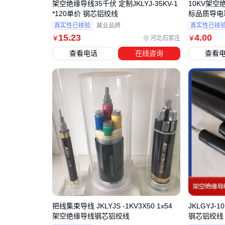
架空绝缘导线35千伏 定制JKLYJ-35KV-1
10KV架空绝
*120单价 钢芯铝绞线
标品质导电
真实性已核验
冀业品牌
真实性已核
15
.23
4
.00
河北石家庄
￥
￥
查看电话
在线咨询
查看
把线集束导线 JKLYJS -1KV3X50 1x54
JKLGYJ-
架空绝缘导线钢芯铝绞线
钢芯铝绞线