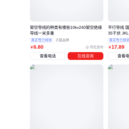
架空导线的种类有哪些10kv240架空绝缘
平行导线 
导线一米多重
35千伏 JKLG
真实性已核验
子晨品牌
真实性已核
6
.80
17
.89
河北沧州
￥
￥
查看电话
在线咨询
查看