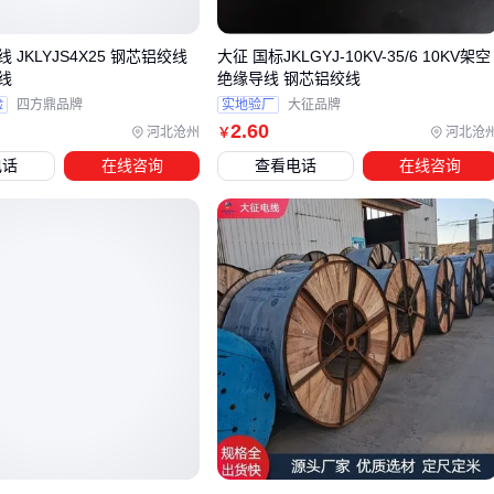
复杂地形架设：需平衡导线自重和机械强度，避免因分裂数
过多导致施工难度增加
芯铝绞线
大征 国标JKLGYJ-10KV-35/6 10KV架空
线
绝缘导线 钢芯铝绞线
当输电距离较短或负荷较小时，
二分裂导线
可能更具性价
验
四方鼎品牌
实地验厂
大征品牌
2
.60
比。这类方案在35KV以下线路中常见，其配套金具和施工成
河北沧州
河北沧
￥
相对更低，但需要评估未来扩容的可能性。
电话
在线咨询
查看电话
在线咨询
传统钢芯铝绞线作为替代方案时，更适合预算有限且对电磁损
耗不敏感的场景。其机械强度优势明显，但在大容量输电时可
能需要增加相数来补偿载流能力。
选型决策时建议先确认三个关键维度：
系统规划的长期负载增长率
当地极端天气的发生频率
线路走廊的地形复杂程度 这些因素将直接影响是否需要六分
裂结构的高承载特性，或可接受更经济的替代方案。
确定导线类型后，还需要同步规划配套间隔棒、悬垂线夹等金