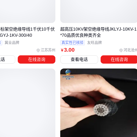
钢芯铝绞线
的抗拉强度与铝截面存在博弈关系。高强钢芯能
提升整体机械性能，但会挤占导电材料空间。在重冰区应优先
保证破断力，而高负荷线路需平衡导电效率。
国标架空绝缘导线1千伏10千伏
超高压10KV架空绝缘导线JKLYJ-10KV-1
表面处理工艺对长期可靠性影响显著。光滑型导线更耐污闪，
YJ-1KV-300/40
*70品质优良种类齐全
验
冀业品牌
真实性已核验
友旺品牌
但扩经型在潮湿环境中能更快排水。选型时要结合当地气候特
3
.00
江苏苏州
河北沧
￥
点和维护周期综合考量。
电话
在线咨询
查看电话
在线咨询
三、六分裂导线的选型策略：如何根据场景匹配最佳方
案
六分裂导线的选型核心在于匹配实际应用场景的电流负荷和环
境条件。
高负荷输电场景：需要优先考虑导线的载流量和耐高温性
能，此时六分裂结构的分流优势明显
跨区域架空线路：应侧重抗风压和抗冰灾能力，分裂数越多
抗扭转性能通常越强