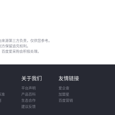
水质管理
过滤器配合
水质净化剂
维持氨氮平衡，特别对高密度养殖至关重要
关键结论
：设备投入约占总成本30%，但能避免80%的苗期死亡。🐢
五、新手养殖最常忽视的三个关键环节
龟苗头三个月的管理决定最终成活率，这些细节容易被忽略：
由来源第三方负责，仅供您参考。
垫材选择
利方保留追究权利。
错误的底材会导致误食或擦伤。
爬宠垫材
应满足无毒、易清洁、无尖锐
，百度爱采购会积极处理。
棱角三个条件
喂食策略
龟粮
颗粒大小要与龟苗口裂匹配，建议选择专为幼体设计的微颗粒型号
环境丰容
则
关于我们
友情链接
添加
水生植物
不仅能净化水质，还能提供安全感。水芙蓉、浮萍都是理
想选择
平台声明
爱企查
标准
产品百科
加盟星
关键结论
：观察比干预更重要，健康的龟苗应该有主动索食行为。🐢
则
生态合作
百度营销
养殖龟苗本质上是在经营一套微型生态系统。从草龟苗的粗放管理到
金
建议反馈
钱龟苗
的精细照料，关键是根据自身条件选择可持续的方案。水质、温
度和营养这三个维度达标了，价格反而会成为最不敏感的因素。