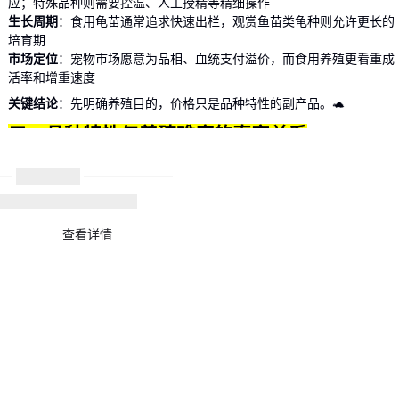
应；特殊品种则需要控温、人工授精等精细操作
生长周期
：食用龟苗通常追求快速出栏，
观赏鱼苗
类龟种则允许更长的
培育期
市场定位
：宠物市场愿意为品相、血统支付溢价，而食用养殖更看重成
活率和增重速度
关键结论
：先明确养殖目的，价格只是品种特性的副产品。🐢
二、品种特性与养殖难度的真实关系
很多人误以为"贵的龟苗更好养"，其实恰好相反。以中华草龟苗为例，
其外塘淡水适应性让成活率稳定在90%以上，而某些进口品种需要恒温
环境才能存活。真正影响养殖效率的三大特性是：
温度耐受范围：决定是否需要加温设备
查看详情
水体盐度适应性：淡水品种比海水品种管理成本低
疾病抵抗能力：高密度养殖时尤为关键
关键结论
：新手建议从本土品种入手，等熟悉龟类习性后再尝试特殊品
种。🐢
三、根据养殖环境选择适合的龟苗品种
选龟苗不是选最贵的，而是选最匹配场地条件的。以下是三种典型场景
的适配方案：