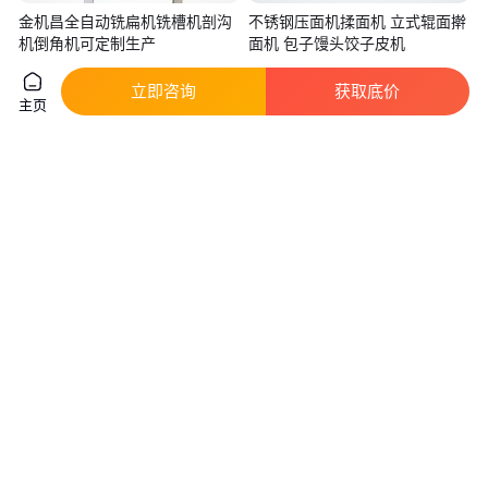
金机昌全自动铣扁机铣槽机剖沟
不锈钢压面机揉面机 立式辊面擀
机倒角机可定制生产
面机 包子馒头饺子皮机
真实性已核验
真实性已核验
立即咨询
获取底价
6
.10
800
.00
￥
万
/台
￥
/台
广东深圳
山东济南
主页
咨询
电话
咨询
电话
亿恩设备全自动不锈钢拉面机压
恒联商用压面机馒头包子饺子皮
面机多功能面食加工机械ZV859
云吞薄饼压皮机立式一体擀面机
型
揉面
真实性已核验
3915
.00
2700
.00
￥
/件
￥
/台
广东广州
广东广州