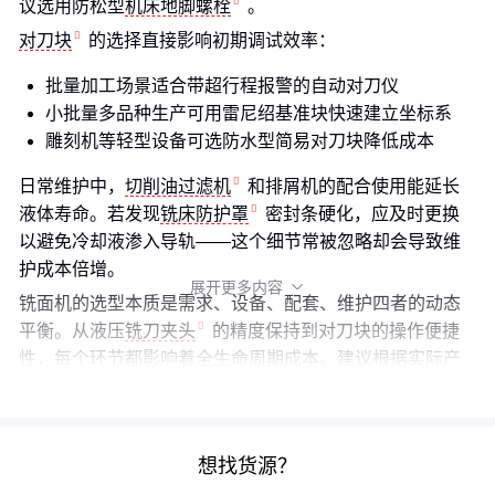
议选用防松型
机床地脚螺栓
。
对刀块
的选择直接影响初期调试效率：
批量加工场景适合带超行程报警的自动对刀仪
小批量多品种生产可用雷尼绍基准块快速建立坐标系
雕刻机等轻型设备可选防水型简易对刀块降低成本
日常维护中，
切削油过滤机
和排屑机的配合使用能延长
液体寿命。若发现
铣床防护罩
密封条硬化，应及时更换
以避免冷却液渗入导轨——这个细节常被忽略却会导致维
护成本倍增。
展开更多内容

铣面机的选型本质是需求、设备、配套、维护四者的动态
平衡。从液压
铣刀夹头
的精度保持到对刀块的操作便捷
性，每个环节都影响着全生命周期成本。建议根据实际产
能波动区间来倒推配置方案，而非简单追求参数标杆。
想找货源？