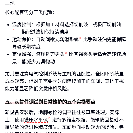
显现。
核心配套需分三类配置：
温度控制：根据加工材料选择
切削液
或
极压切削油
，搭配过滤机保持清洁度
运动保护：
自动间歇式润滑系统
比手动注油更能保障
导轨长期精度
定位增强：
液压铣刀夹头
比普通夹头更适合高转速场
景，能减少刀具微动
尤其要注意电气控制系统与主机的匹配性。全闭环系统虽
成本较高，但对于需要长时间连续加工的车间，其抗干扰
能力能显著降低突发停机风险。
五、从首件调试到日常维护的五个实操要点
新设备安装后，地脚螺栓的调平往往被草率处理。实际
上，使用
铣床水平仪
进行多维度校准，能预防因基础不
稳导致的渐进性精度流失。车间地面振动较大的场所，建