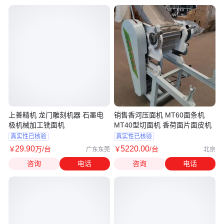
上善精机 龙门雕刻机器 石墨电
销售香河压面机 MT60面条机
极机械加工铣面机
MT40型切面机 香荷面片面皮机
真实性已核验
真实性已核验
29
.90
5220
.00
￥
万
/台
￥
/台
广东东莞
北京
咨询
电话
咨询
电话