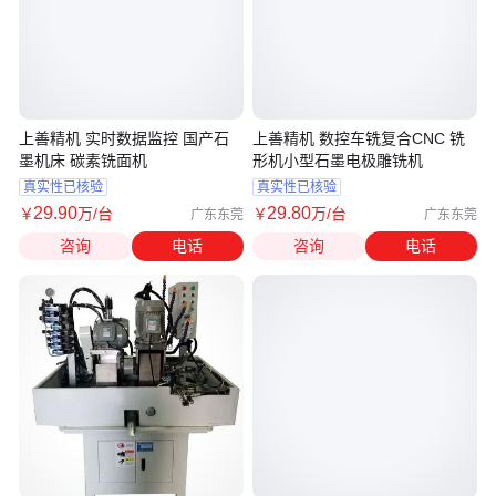
上善精机 实时数据监控 国产石
上善精机 数控车铣复合CNC 铣
墨机床 碳素铣面机
形机小型石墨电极雕铣机
真实性已核验
真实性已核验
29
.90
29
.80
￥
万
/台
￥
万
/台
广东东莞
广东东莞
咨询
电话
咨询
电话