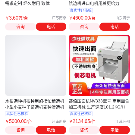
需求定制 经久耐用 致优
铣边机进口电机用着更给力
真实性已核验
3
.60
4600
.00
￥
万
/台
￥
/台
江苏南京
山东济宁
咨询
电话
咨询
电话
水稻选种机稻种用的摸忙精选机
鑫佰压面机NV333型号 商用面食
小型小麦种子筛选机麦种清选机
加工机械 生产速度101.2KG/H
真实性已核验
真实性已核验
5000
.00
2134
.65
￥
/台
￥
/件
河南新乡
江苏苏州
咨询
电话
咨询
电话