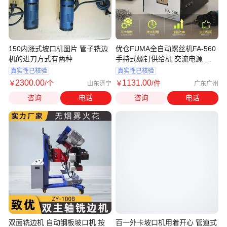
150内涨式坡口机图片 管子铣边
优仓FUMA全自动螺丝机FA-560
机的进刀方式有两种
手持式螺钉供给机 交流电源 全
国适用
真实性已核验
真实性已核验
2300
.00
1131
.00
￥
/个
￥
/件
山东济宁
广东广州
咨询
电话
咨询
电话
双面铣边机 自动钢板坡口机 按
百一外卡坡口机用着开心 管道式