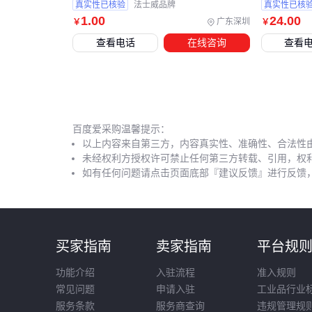
真实性已核验
法士威品牌
真实性已核
1
.00
24
.00
广东深圳
￥
￥
查看电话
在线咨询
查看
百度爱采购温馨提示：
以上内容来自第三方，内容真实性、准确性、合法性
未经权利方授权许可禁止任何第三方转载、引用，权
如有任何问题请点击页面底部『建议反馈』进行反馈
买家指南
卖家指南
平台规
功能介绍
入驻流程
准入规则
常见问题
申请入驻
工业品行业
服务条款
服务商查询
违规管理规