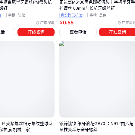
字槽束尾半牙螺丝PM盘头机
正达盛M5*80黑色碳钢沉头十字槽半牙
螺钉
拧螺丝 80mm加长机牙螺丝钉
关键配套可分为三类：安装工具、防松方案和收纳系统。匹配
验
十字槽
防松
真实性已核验
十字槽
黑色
的
螺丝刀
批头能避免螺丝头滑牙，而
螺纹修复工具
能挽救
0
.55
广东深圳
广东深
￥
因操作不当受损的螺纹孔。
电话
在线咨询
查看电话
在线咨询
对于需要长期稳定的场景，防松剂比单纯依靠机械锁紧更可
靠。
渗透级螺纹胶
适用于微小间隙填充，可拆卸型号则方便
后期维护调整。工业环境还需考虑收纳方案，分隔式
螺丝收纳
盒
能按规格分类存放，避免混用错配。
这些配套投入看似增加成本，实则能显著降低返工率和部件损
耗。下一步需要关注的是如何通过正确安装手法发挥整套工具
的最大效能。
五、拧紧不等于装好：这些细节决定螺丝的长期稳定性
即使使用优质螺丝和配套工具，安装过程中的细节疏漏仍可能
S-F-R 夹紧螺丝细牙螺纹整球型
镀锌镀镍 细牙滚花GB70 DIN912内六角
导致后期松动。预紧力控制是关键——过紧会损伤螺纹，过松
保护膜 机械厂家
圆柱头半牙全牙螺丝
则无法形成有效锁紧。
电动螺丝刀
更适合批量作业，但手动