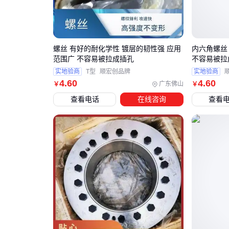
螺丝 有好的耐化学性 镀层的韧性强 应用
内六角螺丝
范围广 不容易被拉成插孔
不容易被拉
实地验商
T型
顺宏创品牌
实地验商
4
.60
4
.60
广东佛山
￥
￥
查看电话
在线咨询
查看