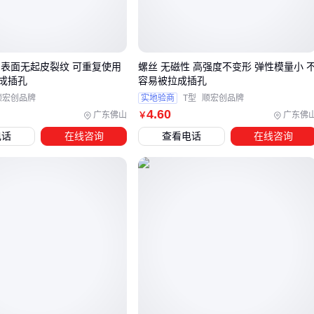
机械固定场景建议优先考虑不锈钢材质，其抗拉强度与耐腐蚀
性的平衡性更好。
表面处理工艺同样关键，镀锌或发黑处理能显著延长碳钢材质
 表面无起皮裂纹 可重复使用
螺丝 无磁性 高强度不变形 弹性模量小 
的服役周期。
成插孔
容易被拉成插孔
顺宏创品牌
实地验商
T型
顺宏创品牌
三、电气安装和机械固定如何选择6-32粗牙螺丝？
4
.60
广东佛山
广东佛
￥
选择6-32粗牙螺丝时，应用场景是关键决策因素。不同场景对
电话
在线咨询
查看电话
在线咨询
螺丝的材质、强度和耐腐蚀性有不同要求：
电气安装：优先考虑导电性和防腐蚀，铜螺丝或镀镍不锈钢
螺丝能减少接触电阻，同时避免氧化导致的接触不良。
机械固定：需要更高强度和抗剪切能力，不锈钢或合金钢材
质更适合承受机械应力。
潮湿环境：304或316不锈钢的抗腐蚀性能更优，避免长期使
用后锈蚀松动。