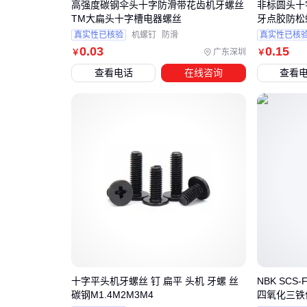
高强度碳钢伞头十字防滑带花齿机牙螺丝
非标圆头十
TM大扁头十字槽电器螺丝
牙点胶防松
真实性已核验
机螺钉
防滑
真实性已核
0
.03
0
.15
广东深圳
￥
￥
查看电话
在线咨询
查看
十字平头机牙螺丝 钉 扁平 头机 牙螺 丝
NBK SC
碳钢M1.4M2M3M4
四氧化三铁