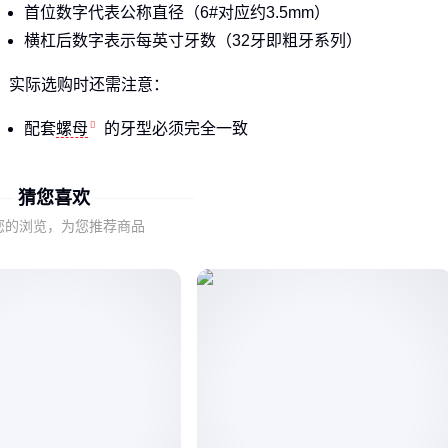
首位数字代表公称直径（6#对应约3.5mm）
横杠后数字表示每英寸牙数（32牙即粗牙系列）
实际选购时还需注意：
配套
螺母
的牙型必须完全一致
外六角与内六角螺丝对安装工具的要求不同
猜您喜欢
电脑机箱等精密设备更倾向使用
6-32外六角螺丝
，因其法兰
您的浏览，为您推荐商品
防滑设计能避免反复拆装导致的螺纹损伤。
二、材质选择如何影响实际使用效果
不同材质的6-32粗牙螺丝呈现显著性能差异：
不锈钢版本适合潮湿环境但成本较高
碳钢版本需配合表面处理防锈
尼龙材质多用于需要绝缘的电气场景