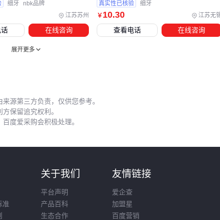
验
细牙
nbk品牌
真实性已核验
细牙
操作能更好感知扭矩临界点。
10
.30
江苏苏州
江苏无
￥
防松剂的使用时机也有讲究：
电话
在线咨询
查看电话
在线咨询
清洁螺纹后再涂抹，避免油污影响粘接效果
展开更多
点胶量控制在覆盖2/3螺纹面积
固化时间根据环境温度适当延长
配套的螺丝收纳盒不仅能分类管理，其密封设计还可防止小规
由来源第三方负责，仅供您参考。
利方保留追究权利。
格螺丝散落丢失。
，百度爱采购会积极处理。
定期检查第一周的紧固状态最能发现问题，温度变化大的环境
建议增加检查频次。掌握这些细节后，就能形成从采购到维护
的完整解决方案。
则
关于我们
友情链接
选择6-32粗牙螺丝需要建立系统化思维：从理解规格参数到匹
配应用场景，从配套工具投入到安装细节把控。与其反复试
平台声明
爱企查
错，不如在首次采购时就构建包含螺纹修复工具、防松方案和
标准
产品百科
加盟星
则
生态合作
百度营销
收纳系统的完整方案，这样的投入会在长期使用中持续产生价