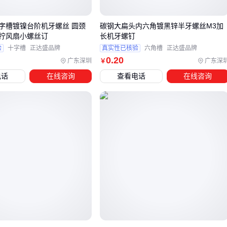
当负载要求超过6-32粗牙螺丝的承载能力时，
8-32粗牙螺丝
是常见的升级选择。它的螺纹直径更大，能提供更高的抗拉强
字槽镀镍台阶机牙螺丝 圆颈
碳钢大扁头内六角镀黑锌半牙螺丝M3加
度，适合需要更强紧固力的机械结构。但需注意配套螺母和安
拧风扇小螺丝订
长机牙螺钉
装孔的尺寸也需要相应调整。
验
十字槽
正达盛品牌
真实性已核验
六角槽
正达盛品牌
0
.20
广东深圳
广东深
￥
对于需要频繁拆卸的场景，建议选择十字盘头或内六角设计的
电话
在线咨询
查看电话
在线咨询
螺丝，便于使用标准工具操作。而永久性固定则可考虑配合
螺
纹胶
使用，增强防松效果。
明确使用需求后，下一步需要准备匹配的安装工具和辅助材
料。
四、为什么只买螺丝还不够？这些配套工具能避免安装
隐患
采购6-32粗牙螺丝后，很多人会发现实际安装时仍面临工具不
匹配、螺纹损伤或紧固效果不佳的问题。一套完整的紧固方案
需要主件与辅件协同工作，忽略配套工具可能导致安装效率低
下甚至部件损坏。