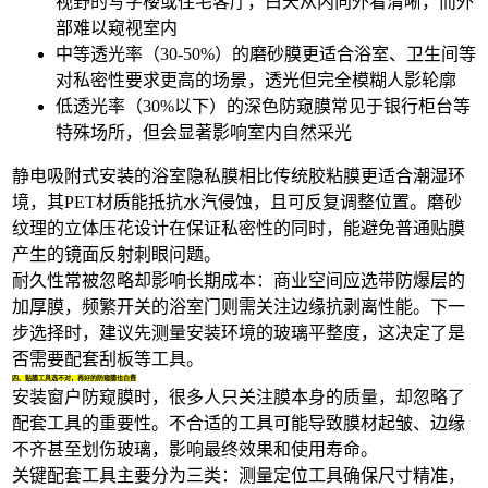
视野的写字楼或住宅客厅，白天从内向外看清晰，而外
部难以窥视室内
中等透光率（30-50%）的磨砂膜更适合浴室、卫生间等
对私密性要求更高的场景，透光但完全模糊人影轮廓
低透光率（30%以下）的深色防窥膜常见于银行柜台等
特殊场所，但会显著影响室内自然采光
静电吸附式安装的
浴室隐私膜
相比传统胶粘膜更适合潮湿环
境，其PET材质能抵抗水汽侵蚀，且可反复调整位置。磨砂
纹理的立体压花设计在保证私密性的同时，能避免普通贴膜
产生的镜面反射刺眼问题。
耐久性常被忽略却影响长期成本：商业空间应选带防爆层的
加厚膜，频繁开关的浴室门则需关注边缘抗剥离性能。下一
步选择时，建议先测量安装环境的玻璃平整度，这决定了是
否需要配套刮板等工具。
四、贴膜工具选不对，再好的防窥膜也白费
安装窗户防窥膜时，很多人只关注膜本身的质量，却忽略了
配套工具的重要性。不合适的工具可能导致膜材起皱、边缘
不齐甚至划伤玻璃，影响最终效果和使用寿命。
关键配套工具主要分为三类：测量定位工具确保尺寸精准，