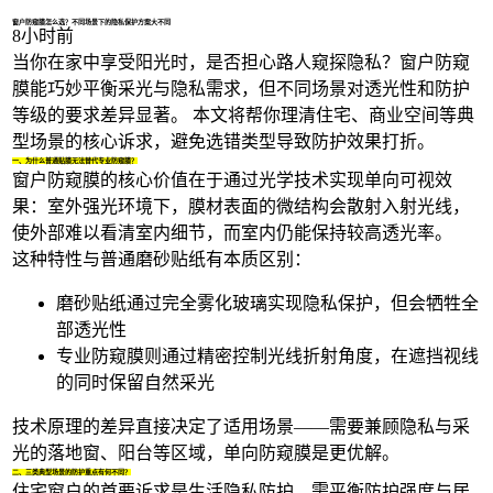
1/4
窗户防窥膜怎么选？不同场景下的隐私保护方案大不同
8小时前
当你在家中享受阳光时，是否担心路人窥探隐私？
窗户防窥
膜
能巧妙平衡采光与隐私需求，但不同场景对透光性和防护
等级的要求差异显著。 本文将帮你理清住宅、商业空间等典
型场景的核心诉求，避免选错类型导致防护效果打折。
一、为什么普通贴膜无法替代专业防窥膜？
窗户防窥膜的核心价值在于通过光学技术实现单向可视效
果：室外强光环境下，膜材表面的微结构会散射入射光线，
使外部难以看清室内细节，而室内仍能保持较高透光率。
这种特性与普通磨砂贴纸有本质区别：
磨砂贴纸通过完全雾化玻璃实现隐私保护，但会牺牲全
部透光性
专业防窥膜则通过精密控制光线折射角度，在遮挡视线
的同时保留自然采光
技术原理的差异直接决定了适用场景——需要兼顾隐私与采
光的落地窗、阳台等区域，
单向防窥膜
是更优解。
二、三类典型场景的防护重点有何不同？
住宅窗户的首要诉求是生活隐私防护，需平衡防护强度与居