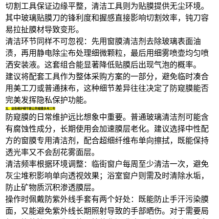
切割工具保证边缘平整，清洁工具则为贴膜提供无尘环境。
其中
玻璃贴膜刀
的锋利度和握感直接影响切割效率，钝刀容
易拉扯膜材导致变形。
清洁环节同样不可忽视：先用
窗膜清洁剂
去除玻璃表面油
渍，再用
静电除尘布
处理细微颗粒，最后用
细雾喷壶
均匀喷
洒安装液。这套组合能显著降低贴膜后出现气泡的概率。
建议将配套工具作为整体采购方案的一部分，避免临时凑合
用美工刀或普通抹布，这种细节差异往往决定了防窥膜能否
完美发挥隐私保护功能。
五、这些维护细节能让防窥膜多用三年
防窥膜的日常维护远比想象中重要。普通
玻璃清洁剂
可能含
有腐蚀性成分，长期使用会加速膜层老化。建议选择中性配
方的窗膜专用清洁剂，配合超细纤维布单向擦拭，既能保持
透光率又不会刮花雾面层。
清洁频率根据环境调整：临街窗户每周至少清洁一次，避免
灰尘堆积影响单向透视效果；浴室窗户则需及时清除水垢，
防止矿物质沉积渗透膜层。
操作时佩戴
防紫外线手套
有两个好处：既能防止手汗污染膜
面，又能避免紫外线长期照射导致的手部晒伤。对于需要局