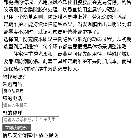
部更换的情况，先用热风枪软化旧膜胶层会更易清除，残留
胶渍则用
窗膜除胶剂
处理，切忌直接用金属铲刀硬刮。
记住一个简单原则：防窥膜不是装上就一劳永逸的消耗品，
定期维护才能持续保障隐私效果。当发现膜面出现明显划痕
或雾度不均时，就该考虑局部修补或更换了。
选择窗户防窥膜本质是平衡隐私与采光的动态过程。从初期
选型到后期维护，每个环节都需要根据具体场景调整策略
——住宅注重透光柔和，商业空间优先耐用性，特殊区域则
要考虑防潮防爆。配套工具和定期维护不是附加成本，而是
确保核心功能持续生效的必要投入。
想找货源？
采购商品
您的电话
您的称呼
立即获取报价
信息安全保障中·放心提交