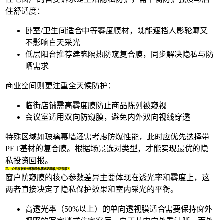
住舒适度：
卧室/卫生间适合中等雾度膜材，既能遮挡人影轮廓又
不影响白天采光
低层阳台推荐
建筑隔热防窥
复合膜，同步解决隐私与防
晒需求
商业空间则更注重全天候防护：
临街店铺需高雾度膜防止商品陈列被窥视
会议室适用双向防窥膜，避免内外双向视线穿透
特殊区域如玻璃幕墙还需考虑防爆性能，此时应优先选择带
PET基材的复合膜。根据场景选对类型，才能实现最优的隐
私投资回报。
三、如何根据透光率和隐私需求选择窗户防窥膜？
窗户防窥膜的核心参数差异主要体现在透光率和雾度上，这
两者直接决定了隐私保护效果和室内采光的平衡。
高透光率（50%以上）的
单向透视膜
适合需要保持窗外