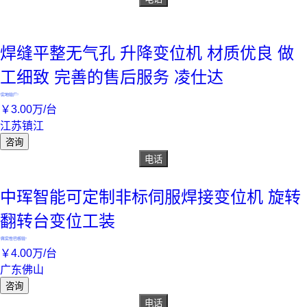
焊缝平整无气孔 升降变位机 材质优良 做
工细致 完善的售后服务 凌仕达
实地验厂
￥
3
.00
万
/台
江苏镇江
咨询
电话
中珲智能可定制非标伺服焊接变位机 旋转
翻转台变位工装
真实性已核验
￥
4
.00
万
/台
广东佛山
咨询
电话