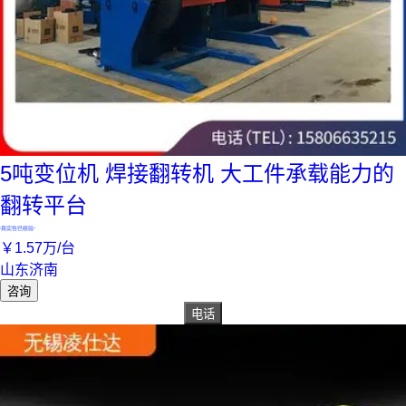
5吨变位机 焊接翻转机 大工件承载能力的
翻转平台
真实性已核验
￥
1
.57
万
/台
山东济南
咨询
电话