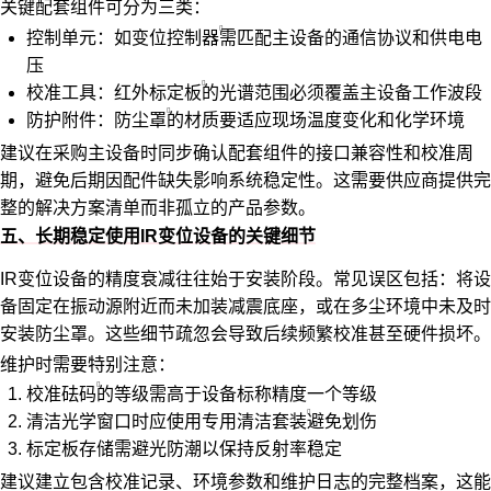
关键配套组件可分为三类：
控制单元：如
变位控制器
需匹配主设备的通信协议和供电电
压
校准工具：
红外标定板
的光谱范围必须覆盖主设备工作波段
防护附件：
防尘罩
的材质要适应现场温度变化和化学环境
建议在采购主设备时同步确认配套组件的接口兼容性和校准周
期，避免后期因配件缺失影响系统稳定性。这需要供应商提供完
整的解决方案清单而非孤立的产品参数。
五、长期稳定使用IR变位设备的关键细节
IR变位设备的精度衰减往往始于安装阶段。常见误区包括：将设
备固定在振动源附近而未加装减震底座，或在多尘环境中未及时
安装防尘罩。这些细节疏忽会导致后续频繁校准甚至硬件损坏。
维护时需要特别注意：
校准砝码
的等级需高于设备标称精度一个等级
清洁光学窗口时应使用专用
清洁套装
避免划伤
标定板存储需避光防潮以保持反射率稳定
建议建立包含校准记录、环境参数和维护日志的完整档案，这能