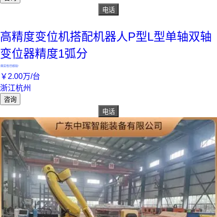
电话
高精度变位机搭配机器人P型L型单轴双轴
变位器精度1弧分
真实性已核验
￥
2
.00
万
/台
浙江杭州
咨询
电话