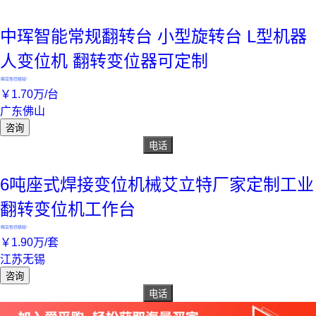
中珲智能常规翻转台 小型旋转台 L型机器
人变位机 翻转变位器可定制
真实性已核验
￥
1
.70
万
/台
广东佛山
咨询
电话
6吨座式焊接变位机械艾立特厂家定制工业
翻转变位机工作台
真实性已核验
￥
1
.90
万
/套
江苏无锡
咨询
电话