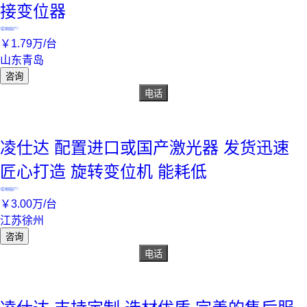
接变位器
实地验厂
￥
1
.79
万
/台
山东青岛
咨询
电话
凌仕达 配置进口或国产激光器 发货迅速
匠心打造 旋转变位机 能耗低
实地验厂
￥
3
.00
万
/台
江苏徐州
咨询
电话