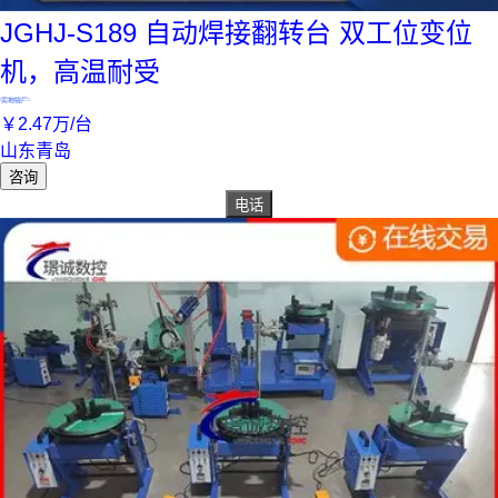
JGHJ-S189 自动焊接翻转台 双工位变位
机，高温耐受
实地验厂
￥
2
.47
万
/台
山东青岛
咨询
电话