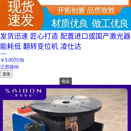
发货迅速 匠心打造 配置进口或国产激光器
能耗低 翻转变位机 凌仕达
实地验厂
￥
3
.00
万
/台
江苏徐州
咨询
电话