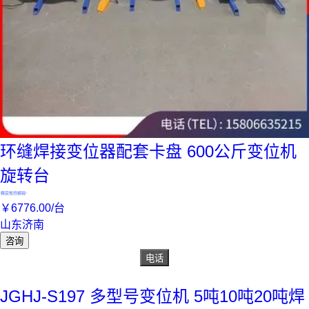
环缝焊接变位器配套卡盘 600公斤变位机
旋转台
真实性已核验
￥
6776
.00
/台
山东济南
咨询
电话
JGHJ-S197 多型号变位机 5吨10吨20吨焊