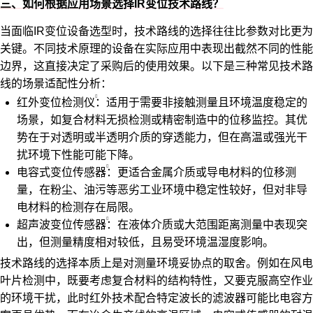
三、如何根据应用场景选择IR变位技术路线？
当面临IR变位设备选型时，技术路线的选择往往比参数对比更为
关键。不同技术原理的设备在实际应用中表现出截然不同的性能
边界，这直接决定了采购后的使用效果。以下是三种常见技术路
线的场景适配性分析：
红外变位检测仪
：适用于需要非接触测量且环境温度稳定的
场景，如复合材料无损检测或精密制造中的位移监控。其优
势在于对透明或半透明介质的穿透能力，但在高温或强光干
扰环境下性能可能下降。
电容式变位传感器
：更适合金属介质或导电材料的位移测
量，在粉尘、油污等恶劣工业环境中稳定性较好，但对非导
电材料的检测存在局限。
超声波变位传感器
：在液体介质或大范围距离测量中表现突
出，但测量精度相对较低，且易受环境温湿度影响。
技术路线的选择本质上是对测量环境妥协点的取舍。例如在风电
叶片检测中，既要考虑复合材料的结构特性，又要克服高空作业
的环境干扰，此时红外技术配合特定波长的滤波器可能比电容方