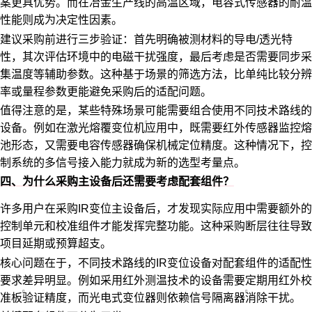
案更具优势。而在冶金生产线的高温区域，电容式传感器的耐温
性能则成为决定性因素。
建议采购前进行三步验证：首先明确被测材料的导电/透光特
性，其次评估环境中的电磁干扰强度，最后考虑是否需要同步采
集温度等辅助参数。这种基于场景的筛选方法，比单纯比较分辨
率或量程参数更能避免采购后的适配问题。
值得注意的是，某些特殊场景可能需要组合使用不同技术路线的
设备。例如在
激光熔覆变位机
应用中，既需要红外传感器监控熔
池形态，又需要电容传感器确保机械定位精度。这种情况下，控
制系统的多信号接入能力就成为新的选型考量点。
四、为什么采购主设备后还需要考虑配套组件？
许多用户在采购IR变位主设备后，才发现实际应用中需要额外的
控制单元和校准组件才能发挥完整功能。这种采购断层往往导致
项目延期或预算超支。
核心问题在于，不同技术路线的IR变位设备对配套组件的适配性
要求差异明显。例如采用红外测温技术的设备需要定期用
红外校
准板
验证精度，而光电式变位器则依赖
信号隔离器
消除干扰。