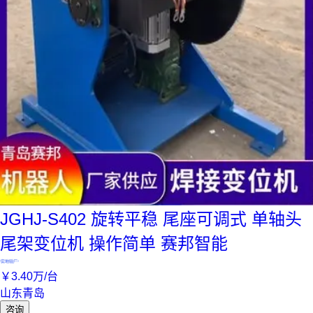
JGHJ-S402 旋转平稳 尾座可调式 单轴头
尾架变位机 操作简单 赛邦智能
实地验厂
￥
3
.40
万
/台
山东青岛
咨询