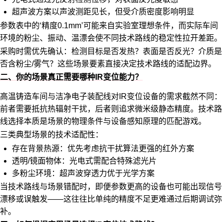
超声波方案以声波测距见长，但受介质密度影响明显
参数表中的‘精度0.1mm’可能来自实验室理想条件，而实际车间
环境的粉尘、振动、温漂会使不同技术路线的稳定性拉开差距。
采购时需优先确认：检测目标是否发热？表面是否反光？介质是
否含粉尘/雾气？这些场景要素直接决定技术路线的适配边界。
二、你的场景真正需要哪种IR变位能力？
高温铸造车间与洁净电子装配线对IR变位设备的需求截然不同：
前者需要抵抗热辐射干扰，后者则追求微米级静态精度。技术路
线选择本质是场景的物理条件与设备感知原理的匹配游戏。
三类典型场景的技术适配性：
存在背景热源：优先考虑抗干扰算法更强的红外方案
透明/镜面物体：光电式需配合特殊滤光片
多粉尘环境：超声波穿透力优于光学方案
当技术路线与场景错配时，即便参数更高的设备也可能出现信号
漂移或误触发——这往往比单纯的精度不足更难通过后期调试弥
补。