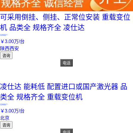
可采用倒挂、侧挂、正常位安装 重载变位
机 品类全 规格齐全 凌仕达
实地验厂
￥
3
.00
万
/台
陕西西安
咨询
电话
凌仕达 能耗低 配置进口或国产激光器 品
类全 规格齐全 重载变位机
实地验厂
￥
3
.00
万
/台
北京
咨询
电话