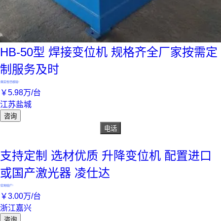
HB-50型 焊接变位机 规格齐全厂家按需定
制服务及时
真实性已核验
￥
5
.98
万
/台
江苏盐城
咨询
电话
支持定制 选材优质 升降变位机 配置进口
或国产激光器 凌仕达
实地验厂
￥
3
.00
万
/台
浙江嘉兴
咨询