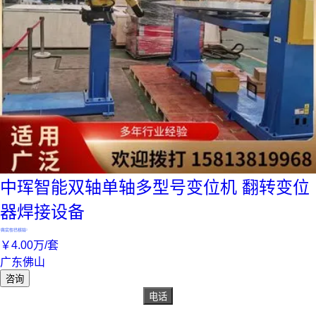
中珲智能双轴单轴多型号变位机 翻转变位
器焊接设备
真实性已核验
￥
4
.00
万
/套
广东佛山
咨询
电话