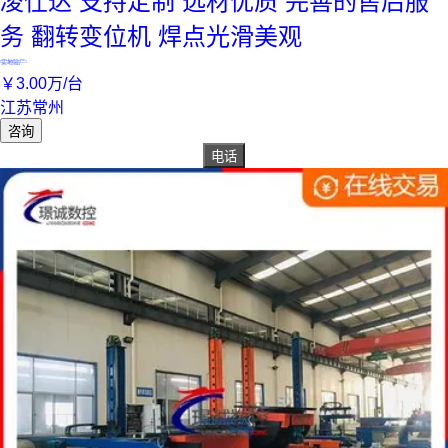
凌仕达 支持定制 选材优质 完善的售后服
务 翻转变位机 焊点光滑美观
实地验厂
￥
3
.00
万
/台
江苏常州
咨询
电话