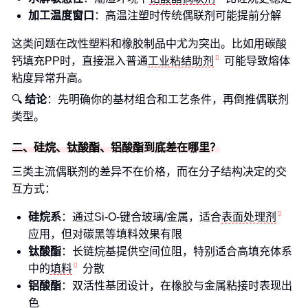
加工温度窗口
：高温注塑时传统偶联剂可能提前分解
这类问题在改性塑料和橡胶制品中尤为突出。比如用碳酸
钙填充PP时，直接混入普通
工业粘结助剂
可能导致熔体
粘度异常升高。
🔍
结论
：先明确你的基材组合和工艺条件，再倒推偶联剂
类型。
二、硅烷、钛酸酯、铝酸酯到底差在哪里？
三类主流偶联剂的差异不在价格，而在分子结构决定的交
互方式：
硅烷系
：通过Si-O-键合玻璃/金属，适合
表面处理剂
应用，但对碳黑等填料效果有限
钛酸酯
：长链烷基提供空间位阻，特别适合高填充体系
中的
填料
分散
铝酸酯
：双活性基团设计，在橡胶与金属粘接时表现出
色