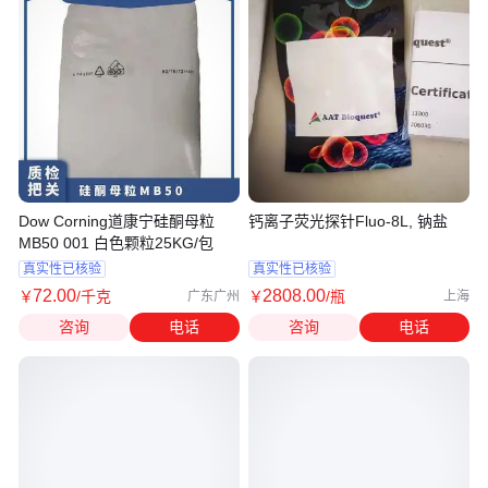
Dow Corning道康宁硅酮母粒
钙离子荧光探针Fluo-8L, 钠盐
MB50 001 白色颗粒25KG/包
真实性已核验
真实性已核验
72
.00
2808
.00
￥
/千克
￥
/瓶
广东广州
上海
咨询
电话
咨询
电话