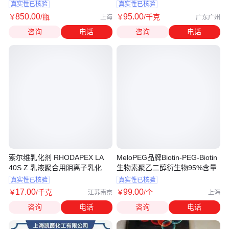
真实性已核验
真实性已核验
850
.00
95
.00
￥
/瓶
￥
/千克
上海
广东广州
咨询
电话
咨询
电话
索尔维乳化剂 RHODAPEX LA
MeloPEG品牌Biotin-PEG-Biotin
40S Z 乳液聚合用阴离子乳化
生物素聚乙二醇衍生物95%含量
真实性已核验
真实性已核验
17
.00
99
.00
￥
/千克
￥
/个
江苏南京
上海
咨询
电话
咨询
电话