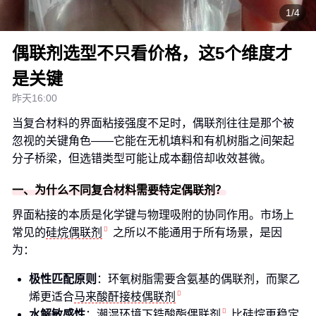
1/4
偶联剂选型不只看价格，这5个维度才
是关键
昨天16:00
当复合材料的界面粘接强度不足时，偶联剂往往是那个被
忽视的关键角色——它能在无机填料和有机树脂之间架起
分子桥梁，但选错类型可能让成本翻倍却收效甚微。
一、为什么不同复合材料需要特定偶联剂？
界面粘接的本质是化学键与物理吸附的协同作用。市场上
常见的
硅烷偶联剂
之所以不能通用于所有场景，是因
为：
极性匹配原则
：环氧树脂需要含氨基的偶联剂，而聚乙
烯更适合
马来酸酐接枝偶联剂
水解敏感性
：潮湿环境下
锆酸酯偶联剂
比硅烷更稳定