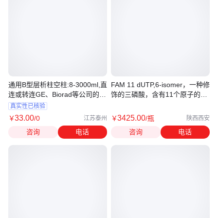
通用B型层析柱空柱:8-3000ml,直
FAM 11 dUTP,6-isomer，一种修
连或转连GE、Biorad等公司的的
饰的三磷酸，含有11个原子的连
HPL
接体
真实性已核验
33
.00
3425
.00
￥
/0
￥
/瓶
江苏泰州
陕西西安
咨询
电话
咨询
电话