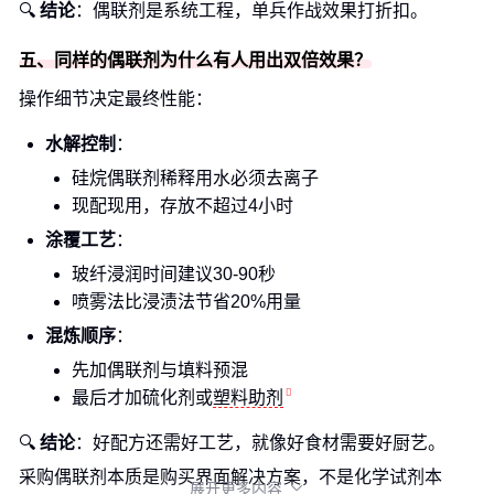
🔍
结论
：偶联剂是系统工程，单兵作战效果打折扣。
五、同样的偶联剂为什么有人用出双倍效果？
操作细节决定最终性能：
水解控制
：
硅烷偶联剂稀释用水必须去离子
现配现用，存放不超过4小时
涂覆工艺
：
玻纤浸润时间建议30-90秒
喷雾法比浸渍法节省20%用量
混炼顺序
：
先加偶联剂与填料预混
最后才加硫化剂或
塑料助剂
🔍
结论
：好配方还需好工艺，就像好食材需要好厨艺。
采购偶联剂本质是购买界面解决方案，不是化学试剂本
展开更多内容
