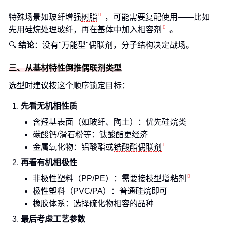
特殊场景如玻纤增强
树脂
，可能需要复配使用——比如
先用硅烷处理玻纤，再在基体中加入
相容剂
。
🔍
结论
：没有"万能型"偶联剂，分子结构决定战场。
三、从基材特性倒推偶联剂类型
选型时建议按这个顺序锁定目标：
先看无机相性质
含羟基表面（如玻纤、陶土）：优先硅烷类
碳酸钙/滑石粉等：钛酸酯更经济
金属氧化物：铝酸酯或
锆酸酯偶联剂
再看有机相极性
非极性塑料（PP/PE）：需要接枝型
增粘剂
极性塑料（PVC/PA）：普通硅烷即可
橡胶体系：选择硫化物相容的品种
最后考虑工艺参数