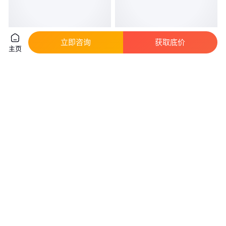
立即咨询
获取底价
主页
美国 道康宁陶氏6040/6011 防水
道康宁偶联剂OFS-6040（原
涂料偶联剂 附着力促进剂
Z6040）附着力促进剂 水性漆增
粘剂
真实性已核验
真实性已核验
75
.00
60
.00
￥
/瓶
￥
/瓶
广东潮州
广东广州
咨询
电话
咨询
电话
钙离子荧光探针Cal-520, 钠盐
氰特索尔维乳化剂 GEROPON