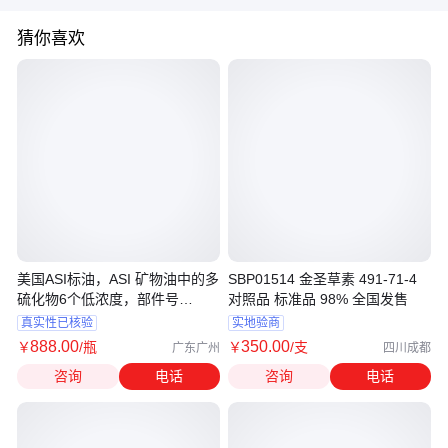
猜你喜欢
美国ASI标油，ASI 矿物油中的多
SBP01514 金圣草素 491-71-4
硫化物6个低浓度，部件号
对照品 标准品 98% 全国发售
S(PS)MO6(L)
真实性已核验
实地验商
888
.00
350
.00
￥
/瓶
￥
/支
广东广州
四川成都
咨询
电话
咨询
电话