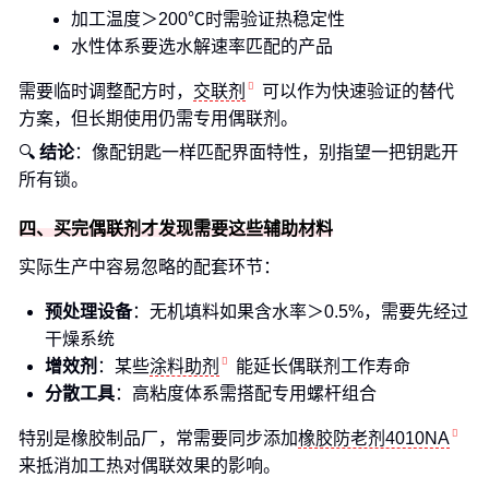
加工温度＞200℃时需验证热稳定性
水性体系要选水解速率匹配的产品
需要临时调整配方时，
交联剂
可以作为快速验证的替代
方案，但长期使用仍需专用偶联剂。
🔍
结论
：像配钥匙一样匹配界面特性，别指望一把钥匙开
所有锁。
四、买完偶联剂才发现需要这些辅助材料
实际生产中容易忽略的配套环节：
预处理设备
：无机填料如果含水率＞0.5%，需要先经过
干燥系统
增效剂
：某些
涂料助剂
能延长偶联剂工作寿命
分散工具
：高粘度体系需搭配专用螺杆组合
特别是橡胶制品厂，常需要同步添加
橡胶防老剂4010NA
来抵消加工热对偶联效果的影响。