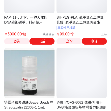
FAM-11-dUTP，一种天然的
SH-PEG-PLA, 巯基聚乙二醇聚
DNA修饰碱基，科研使用
乳酸, 巯基聚乙二醇聚丙交酯
真实性已核验
5000
.00
99
.00
￥
/瓶
￥
/个
陕西西安
上海
咨询
电话
咨询
电话
链霉亲和素磁珠BeaverBeads™
道康宁OFS-6062 偶联剂 用于
Streptavidin 22305-1 1mL
UV树脂金属铝基材附着力促进剂