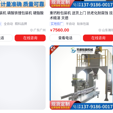
适应性更强，尤其适合需要严格控重的场景
装机 磷酸铁锂包装机 硬脂酸
重钙粉包装机 送货上门 抗老化耐腐蚀 技
高粘度液体包装机的关键优势在于其特殊流道设计和稳定气压
术精湛 天德
系统。不锈钢三通转阀能减少残留，而可调节的灌装压力确保
验
全自动
精科品牌
实地验厂
半自动
贴体包装
不同批次葡萄糖浆的包装一致性。这类设备通常需要配套粘度
7560
.00
广东广州
山东潍
￥
检测装置来实时调整参数。
电话
在线咨询
查看电话
在线咨询
称重包装机
虽然最初多用于颗粒物料，但其动态计量特性对
粘度波动较大的葡萄糖浆同样有效。不过要注意选择带有防粘
涂层的给料系统，避免糖浆结晶导致计量偏差。这类方案更适
合小批量多品种的生产需求。
实际选型时还需考虑生产线衔接问题。例如采用
全自动膏体灌
装机
可能需要同步改造
输送带
坡度，而称重式设备则要预
留足够的校秤空间。这些配套需求会直接影响最终方案的性价
比。
四、葡萄糖浆包装生产线需要哪些配套设备才能高效运