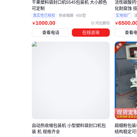
干果塑料袋封口机5545包装机 大小颜色
活性碳酸钙
可定制
化耐腐蚀 
真实性已核验
热收缩膜
450型
实地验厂
1000
.00
6500
.0
河北廊坊
￥
￥
查看电话
在线咨询
查看
自动热收缩包装机 小型塑料袋封口机包
超细粉包装
装 机 规格齐全
结构稳定可