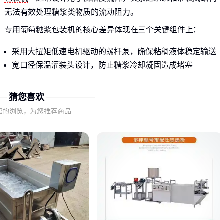
无法有效处理糖浆类物质的流动阻力。
专用葡萄糖浆包装机的核心差异体现在三个关键组件上：
采用大扭矩低速电机驱动的螺杆泵，确保粘稠液体稳定输送
宽口径保温灌装头设计，防止糖浆冷却凝固造成堵塞
特殊材质的密封件，避免糖分结晶导致的磨损加速
猜您喜欢
这些针对性设计直接决定了设备能否长期稳定运行。若强行使
您的浏览，为您推荐商品
用通用机型，不仅灌装精度难以保证，频繁的停机清理还会大
幅降低生产效率。
二、选购葡萄糖浆包装机最易忽视的三大因素
除了基本灌装功能外，葡萄糖浆包装机的实际表现往往取决于
以下容易被低估的细节：
温度维持能力：糖浆粘度随温度变化显著，设备需具备稳定