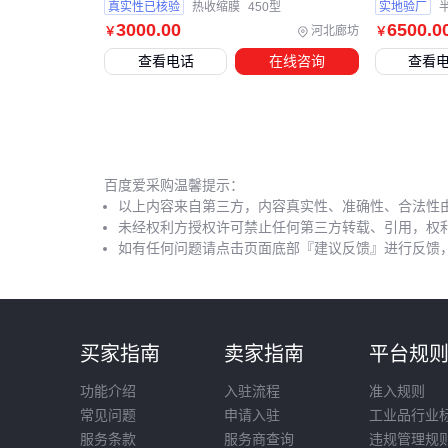
真实性已核验
热收缩膜
450型
实地验厂
3000
.00
6500
.0
河北廊坊
￥
￥
查看电话
在线咨询
查看
百度爱采购温馨提示：
以上内容来自第三方，内容真实性、准确性、合法性
未经权利方授权许可禁止任何第三方转载、引用，权
如有任何问题请点击页面底部『建议反馈』进行反馈
买家指南
卖家指南
平台规
功能介绍
入驻流程
准入规则
常见问题
申请入驻
工业品行业
服务条款
服务商查询
违规管理规