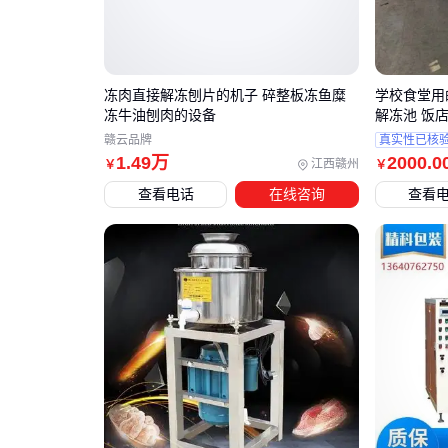
冻肉直接解冻刨片的机子 碎整板冻鱼糜
学校食堂用
冻牛油刨肉的设备
解冻池 饭
赣云品牌
真实性已核
1
.49
万
2000
.0
江西赣州
￥
￥
查看电话
在线咨询
查看