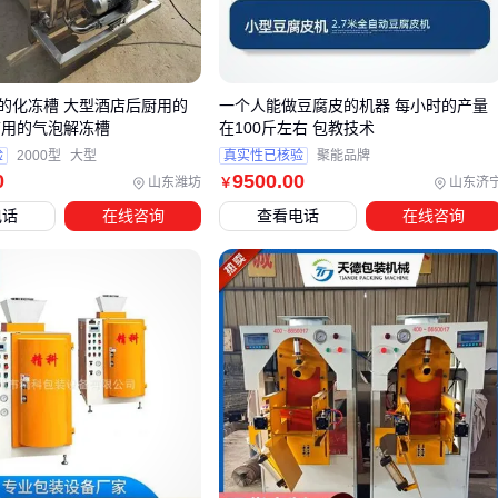
的加热保温系统
清洁便捷性：残留糖分易滋生微生物，快拆式流道设计能大
幅减少卫生死角
材料兼容性：长期接触高糖环境要求所有接触部件具备防腐
的化冻槽 大型酒店后厨用的
一个人能做豆腐皮的机器 每小时的产量
蚀特性
店用的气泡解冻槽
在100斤左右 包教技术
验
2000型
大型
真实性已核验
聚能品牌
这些特性在短期试机时可能不明显，但会显著影响设备的使用
0
9500
.00
山东潍坊
山东济
￥
寿命和综合成本。采购时应当要求供应商提供针对高粘度液体
电话
在线咨询
查看电话
在线咨询
的专项测试报告。
三、高粘度葡萄糖浆包装的替代方案有哪些？
当标准液体包装机无法满足葡萄糖浆的高粘度特性时，可以考
虑以下两类针对性解决方案：
专用
高粘度液体包装机
：采用加压或真空灌装设计，配备
防滴漏转阀和加厚料斗，更适合处理粘稠液体
称重式包装机：通过动态称重实现高精度计量，对粘度变化