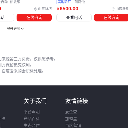
半自动
热收缩
实地验厂
耐腐蚀
能导致组装调试困难，影响整体生产效率。
0
6500
.00
山东潍坊
山东潍
￥
五、葡萄糖浆包装机日常使用最容易被忽视的三个细节
电话
在线咨询
查看电话
在线咨询
灌装嘴
的定期更换往往被使用者忽略。高粘度葡萄糖浆会加
展开更多
速金属灌装嘴的磨损，当出现滴漏或计量不准时，可能已经影
响了包装质量。建议备用不同口径的
304不锈钢灌装嘴
，根
据产品粘度变化及时更换。
由来源第三方负责，仅供您参考。
操作时要注意：
利方保留追究权利。
，百度爱采购会积极处理。
每次停机必须彻底清洁灌装通道
避免不同批次糖浆温差过大导致粘度突变
定期检查所有密封件的弹性状态
则
关于我们
友情链接
维护周期应该比普通液体包装机更短。葡萄糖浆残留物会硬化
堵塞精密部件，建议每次换班都做基础清洁，每周深度维护一
平台声明
爱企查
标准
产品百科
加盟星
次。记录每次维护时发现的异常情况，能帮助预判潜在故障。
则
生态合作
百度营销