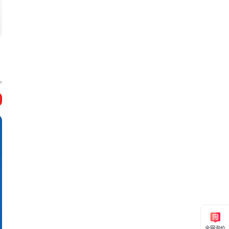
宁
全网询价