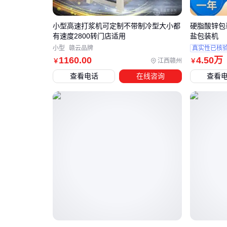
小型高速打浆机可定制不带制冷型大小都
硬脂酸锌包
有速度2800转门店适用
盐包装机
小型
赣云品牌
真实性已核
1160
.00
4
.50
万
江西赣州
￥
￥
查看电话
在线咨询
查看