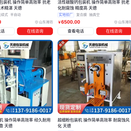
转？
包装机 操作简单高效率 抗老
活性碳酸钙包装机 操作简单高效率 抗老
技术精湛 天德
化耐腐蚀 精度高 天德
采购葡萄糖浆包装机只是第一步，生产线的高效运转还需要考
连续式
半自动
实地验厂
复合膜
抽真空
虑配套设备的协同工作。高粘度液体包装对密封性要求极高，
0
6500
.00
山东潍坊
山东潍
￥
普通输送带和接口可能无法承受长期粘稠液体的侵蚀。
电话
在线咨询
查看电话
在线咨询
关键配套包括：
防滴漏灌装嘴
：减少停机清洁频率
耐腐蚀
密封垫圈
：防止糖浆渗漏腐蚀设备
专用清洁系统：解决高粘度残留问题
其中密封垫圈的选择尤为关键。EPDM橡胶材质耐高温且弹性
好，能适应葡萄糖浆的温度变化；陶瓷纤维垫圈则更适合需要
隔热防护的工况。不要为节省成本使用普通垫圈，糖浆渗漏导
致的设备腐蚀维修成本更高。
建议在采购主设备时就与供应商确认整套生产线的兼容性，特
机 操作简单高效率 经久耐用
超细粉包装机 操作简单高效率 耐腐蚀风
别是接口尺寸和压力参数匹配度。单独采购不同厂家的设备可
靠 天德
化 天德