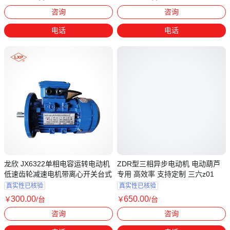
江苏南京
江苏常州
咨询
咨询
电话
电话
龙欣 JX6322单相电容运转电动机
ZDR型三相异步电动机 电动葫芦
低速齿轮减速电机带离心开关台式
专用 高效率 支持定制 三六z01
真实性已核验
真实性已核验
300
.00
650
.00
￥
/台
￥
/台
江苏常州
湖北武汉
咨询
咨询