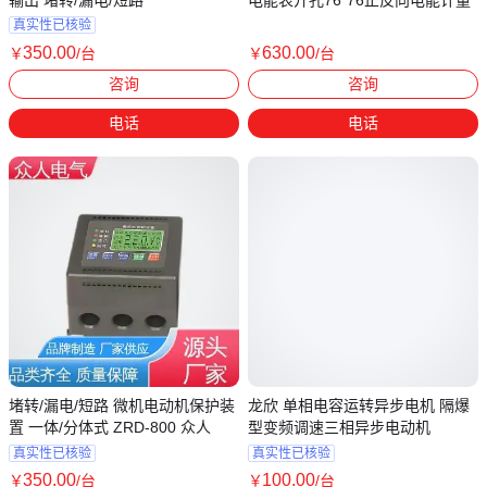
真实性已核验
350
.00
630
.00
￥
/台
￥
/台
江苏常州
江苏无锡
咨询
咨询
电话
电话
堵转/漏电/短路 微机电动机保护装
龙欣 单相电容运转异步电机 隔爆
置 一体/分体式 ZRD-800 众人
型变频调速三相异步电动机
真实性已核验
真实性已核验
350
.00
100
.00
￥
/台
￥
/台