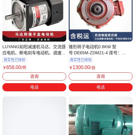
LUYANG如阳减速机马达、交流感
锥形转子电动机0.8KW 型
应电机、断电刹车电动机、调速电
号:DE65M-ZDM21-4 库号：
机
D205058
真实性已核验
真实性已核验
658
.00
1300
.00
￥
/件
￥
/台
浙江台州
河北廊坊
咨询
咨询
电话
电话