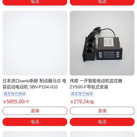
电话
电话
日本进口sanki新鲜 制动器马达 电
伟顺 一开智能电动机监控器
容启动电动机 SBV-P104-010
ZY500-F导轨式安装
真实性已核验
真实性已核验
5855
.00
279
.24
￥
/个
￥
/台
浙江温州
咨询
咨询
电话
电话