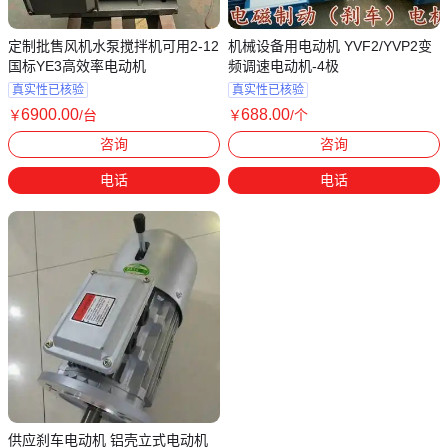
定制批售风机水泵搅拌机可用2-12
机械设备用电动机 YVF2/YVP2变
国标YE3高效率电动机
频调速电动机-4极
真实性已核验
真实性已核验
6900
.00
688
.00
￥
/台
￥
/个
河北石家庄
河北衡水
咨询
咨询
电话
电话
供应刹车电动机 铝壳立式电动机