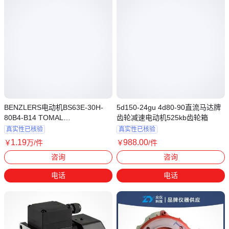
BENZLERS电动机BS63E-30H-
5d150-24gu 4d80-90直流马达牌
80B4-B14 TOMAL
齿轮减速电动机525kb齿轮箱
9920710.010.2012
真实性已核验
真实性已核验
1
.19
988
.00
￥
万
/件
￥
/件
江苏南京
上海
咨询
咨询
电话
电话