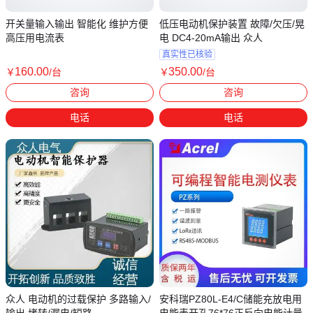
开关量输入输出 智能化 维护方便
低压电动机保护装置 故障/欠压/晃
高压用电流表
电 DC4-20mA输出 众人
真实性已核验
160
.00
350
.00
￥
/台
￥
/台
江苏扬州
江苏常州
咨询
咨询
电话
电话
众人 电动机的过载保护 多路输入/
安科瑞PZ80L-E4/C储能充放电用
输出 堵转/漏电/短路
电能表开孔76*76正反向电能计量