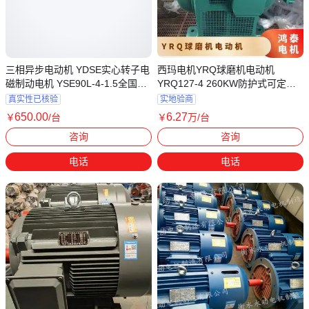
三相异步电动机 YDSE实心转子电
西玛电机YRQ球磨机电动机
磁制动电机 YSE90L-4-1.5全国联
YRQ127-4 260KW防护式可定制
保
动态响应好
真实性已核验
实地验商
650
.00
6
.27
￥
/台
￥
万
/台
湖北荆州
陕西西安
咨询
咨询
电话
电话