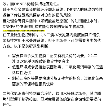
效，而DBNPA仍能保持稳定活性。
对于含有金属管道的循环冷却水系统，DBNPA的低腐蚀特性
避免了传统氯系杀菌剂对设备的损伤风险。
当处理含有特殊菌种（如硫酸盐还原菌）的油田回注水时，
DBNPA的快速作用模式能有效预防管道生物腐蚀。
三、如何根据实际需求选择2,2-二溴-3-次氮基丙酰胺或替代杀菌剂？
在工业微生物控制中，2,2-二溴-3-次氮基丙酰胺因其广谱杀
菌特性常用于水处理系统，但不同场景下可能需要考虑替代
方案。以下是关键选型判断：
需要快速杀灭生物膜且耐受有机负荷的场景，2,2-二
溴-3-次氮基丙酰胺的稳定性更突出
低温环境或食品接触表面消毒，
二氧化氯消毒剂
的低温
适应性更优
制药洁净区等需要快速分解无残留的场合，
过氧化氢杀
菌剂
的环保特性更具优势
二氧化氯消毒剂特别适合冷链、饮用水等低温场景，其泡腾
片剂型便于精确投加，但对金属设备的潜在腐蚀性需要提前
评估。