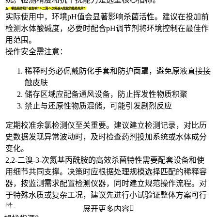
五、哪些操作细节会影响2,2-二溴-3-次氮基丙酰胺的最终效果？
实际使用中，环境pH值会显著影响杀菌活性。建议在投加前
检测水体酸碱度，必要时配合
pH调节剂
将环境控制在最佳作
用范围。
操作安全需注意：
稀释时务必佩戴
防化手套
和
防护面罩
，避免原液直接接
触皮肤
储存区域应配备
通风设备
，防止挥发性物质积聚
禁止与还原性物质混储，可能引发剧烈反应
定期校准
余氯检测仪
至关重要。建议建立检测记录，对比历
史数据发现异常波动时，及时检查药剂投加系统或水体成分
变化。
2,2-二溴-3-次氮基丙酰胺的高效杀菌特性需要配套设备和使
用细节共同支撑。决策时应根据处理规模选择匹配的稀释容
器，按监测需求配置检测仪器，同时建立规范操作流程。对
于特殊水质或复杂工况，建议先进行小试验证整体方案可行
性。

展开更多内容