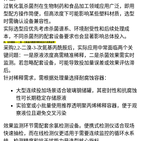
过氧化氢杀菌剂在生物制药和食品加工领域应用广泛，即用
型配方操作简便，但高浓度下可能影响某些塑料材质，选型
时需确认设备兼容性。
实际选型应优先考虑杀菌谱系、环境耐受性和后续处理成
本，不同杀菌剂的配套设备要求也会显著影响总体投入。
四、如何确保2,2-二溴-3-次氮基丙酰胺的精准投加与效果监测？
采购2,2-二溴-3-次氮基丙酰胺后，实际应用中常面临两个关
键问题：一是原液浓度高需精准稀释，二是杀菌效果需实时
监测。若忽略配套设备，可能导致投加量误差或效果评估滞
后。
针对稀释需求，需根据处理量选择耐腐蚀容器：
大型连续投加场景适合玻璃钢储罐，其密封性和抗腐蚀
性可长期稳定存储原液
实验室或小批量使用推荐透明聚丙烯
稀释容器
，便于观
察液位且避免交叉污染
效果监测环节需配套余氯检测设备。便携式检测仪适合现场
快速抽检，而在线检测仪更适用于需要连续监控的循环水系
统。检测精度和抗干扰能力是选型核心指标。