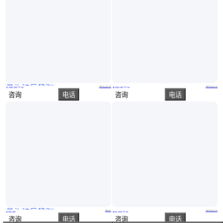
真实性已核验
2,2-二溴-3-次氮基丙酰胺 DBNPA 10222-01-2 含量99%
2-己基-2-环戊烯-1-酮 玖丰现货 厂家优势供应 95-41-0
湖北武汉
湖北武汉
￥
300
.00
/千克
￥
160
.00
/千克
咨询
电话
咨询
电话
真实性已核验
1-异丙氧基丙基-6-羟基-4-甲基-2-氧代-1,2-二氢-3-吡啶腈
1-(均三甲苯基-2-砜基)-3-硝基-1,2,4-三唑 74257-00-4
湖北
湖北武汉
￥
66
.00
￥
41
.00
/千克
咨询
电话
咨询
电话