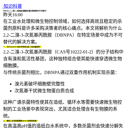
1/4
·
知识科普
为什么2,2-二溴-3-次氮基丙酰胺在微生物控制中不可替代？
昨天16:00
在工业水处理和微生物控制领域，如何选择高效且稳定的杀
菌剂原料是许多采购决策者的核心痛点。本文将解析为什么
2,2-二溴-3-次氮基丙酰胺
（
DBNPA
）在特定场景中成为不可
替代的解决方案。
一、为什么DBNPA的化学特性决定了其杀菌效率？
2,2-二溴-3-次氮基丙酰胺（CAS号
10222-01-2
）的分子结构中
含有溴和氮活性基团，这种独特组合使其能快速穿透微生物
细胞膜。
与传统杀菌剂相比，DBNPA通过双重作用机制实现杀菌：
溴元素破坏细胞壁完整性
次氮基干扰微生物蛋白质合成
这种广谱杀菌特性使其在造纸、循环水等需要快速微生物控
制的工业场景中表现突出，尤其适合处理含有生物膜的系
统。
二、哪些工业场景最需要DBNPA的特殊性能？
在高温高pH值的造纸白水系统中，多数杀菌剂会快速分解失