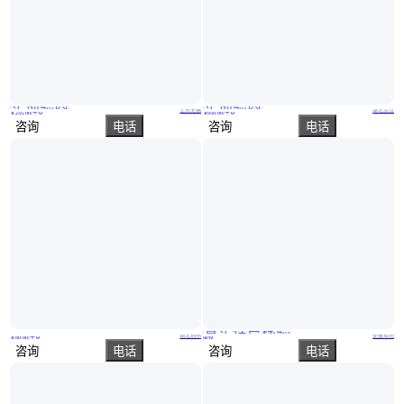
实地验商
实地验商
3,5-二甲基-1-己炔-3-醇 CAS号107-54-0 化工中间体
3,5-二甲基-1-己炔-3-醇 107-54-0 3,5-二甲基-3-羟基-1-己炔 液体
江苏无锡
湖北武汉
￥
235
.00
/千克
￥
950
.00
/千克
咨询
电话
咨询
电话
真实性已核验
2,2-二溴-3-次氮基丙酰胺10222-01-2
1421372-94-2；N-(4-氟-2-甲氧基-5-硝基苯基)-4-(1-甲基-1H-吲哚-3-基)-2-嘧啶胺
湖北荆州
安徽阜阳
￥
80
.00
/千克
面议
咨询
电话
咨询
电话