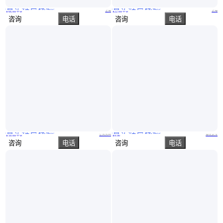
真实性已核验
真实性已核验
1,3-二碘-5,5-二甲基海因 源头厂家 可按需分装 工业级 含量99%
1,3-二碘-5,5-二甲基海因 2232-12-4 生化试剂 按需分装盼得
上海
上海
￥
66
.00
/千克
￥
22
.00
/千克
咨询
电话
咨询
电话
真实性已核验
真实性已核验
森菲达 工业用 89-69-0 1,2,4-三氯-5-硝基苯 含量 99% 大量现货
2,4-二氨基-6-苯基-1,3,5-三嗪 CAS号91-76-9 涂料原料 固性树脂 改性树脂 源头工厂直销
江苏苏州
湖北武汉
￥
50
.00
/千克
￥
9
.00
咨询
电话
咨询
电话