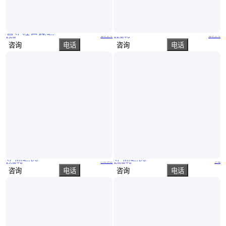
真实性已核验
4,4-二甲氧基-2-丁酮 CAS号5436-21-5 中间体 现货 支持试样
二溴基氰乙酰胺 10222-01-2 玖丰隆 有机合成中间体
湖北武汉
湖北武汉
￥
24
.00
￥
36
.00
/千克
咨询
电话
咨询
电话
实地验商
实地验商
DBNPA盛万佳工厂2,2-二溴-3-次氮基丙酰胺10222-01-2水处理剂
3-吗啉-2-羟基丙磺酸 3-(4-吗啉基)-2-羟基丙烷磺酸
山东济南
上海
￥
25
.00
/千克
￥
210
.00
/千克
咨询
电话
咨询
电话