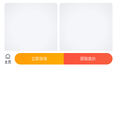
立即咨询
获取底价
Q235B大口径镀锌方管
Q235冷拉方管 300x200x14及
主页
100x90x6及150x80x4规格齐全
300x150x14镀锌规格齐全定制
建筑机械适用
加工
真实性已核验
真实性已核验
4200
.00
4200
.00
￥
/吨
￥
/吨
江苏无锡
江苏无锡
咨询
电话
咨询
电话