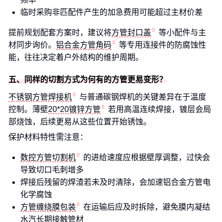
临时采购非匹配件产生的加急费用可能超过主材价差
提前规划配套方案时，建议将
方管封口盖
等小配件与主
材同步询价。
铝合金方管角码
等专用连接件的防腐蚀性
能，往往决定着户外结构的维护周期。
五、同样的切割方式为何有的方管更易变形？
不锈钢方管焊接机
与普通碳钢焊机的关键差异在于温度
控制。薄壁
20*20镀锌方管
若用高温连续焊接，镀层会局
部烧蚀，后续更易从这些位置开始锈蚀。
保护材料特性需注意：
数控方管切割机
的进给速度应根据壁厚调整，过快会
导致切口毛刺增多
焊接后残留的焊渣若未及时清除，会加速铝合金方管电
化学腐蚀
方管缠绕膜包装
在运输后应及时拆除，避免膜内凝结
水汽长期接触管材