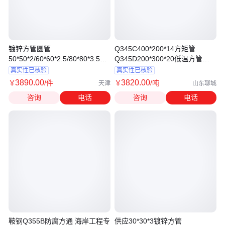
镀锌方管圆管
Q345C400*200*14方矩管
50*50*2/60*60*2.5/80*80*3.5销
Q345D200*300*20低温方管
售一支价格
80*80*8
真实性已核验
真实性已核验
3890
.00
3820
.00
￥
/件
￥
/吨
天津
山东聊城
咨询
电话
咨询
电话
鞍钢Q355B防腐方通 海岸工程专
供应30*30*3镀锌方管