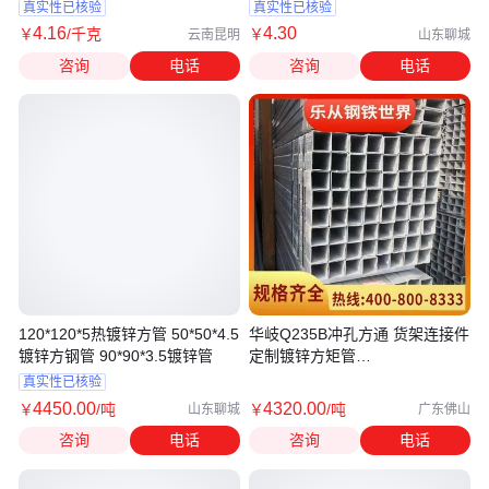
件用 定制
矩管
真实性已核验
真实性已核验
4
.16
4
.30
￥
/千克
￥
云南昆明
山东聊城
咨询
电话
咨询
电话
120*120*5热镀锌方管 50*50*4.5
华岐Q235B冲孔方通 货架连接件
镀锌方钢管 90*90*3.5镀锌管
定制镀锌方矩管
20x20/25x25x1.5mm
真实性已核验
4450
.00
4320
.00
￥
/吨
￥
/吨
山东聊城
广东佛山
咨询
电话
咨询
电话