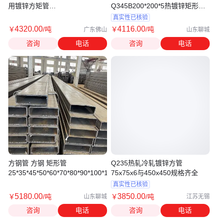
用镀锌方矩管
Q345B200*200*5热镀锌矩形管
60x60x1.5/50x50x4mm
50*50*3/40*40*2
真实性已核验
4320
.00
4116
.00
￥
/吨
￥
/吨
广东佛山
山东聊城
咨询
电话
咨询
电话
方钢管 方钢 矩形管
Q235热轧冷轧镀锌方管
25*35*45*50*60*70*80*90*100*110*120*130*20
75x75x6与450x450规格齐全
真实性已核验
5180
.00
3850
.00
￥
/吨
￥
/吨
山东聊城
江苏无锡
咨询
电话
咨询
电话