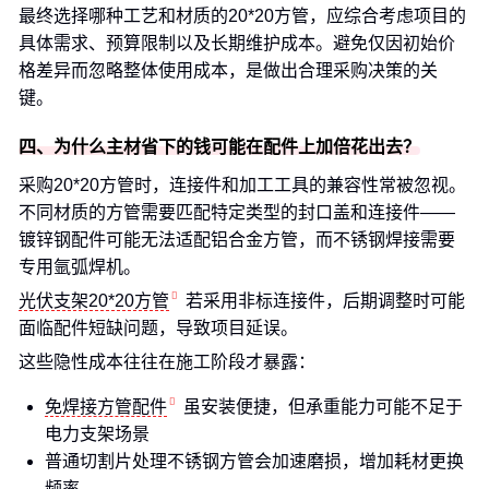
最终选择哪种工艺和材质的20*20方管，应综合考虑项目的
具体需求、预算限制以及长期维护成本。避免仅因初始价
格差异而忽略整体使用成本，是做出合理采购决策的关
键。
四、为什么主材省下的钱可能在配件上加倍花出去？
采购20*20方管时，连接件和加工工具的兼容性常被忽视。
不同材质的方管需要匹配特定类型的封口盖和连接件——
镀锌钢配件可能无法适配铝合金方管，而不锈钢焊接需要
专用氩弧焊机。
光伏支架20*20方管
若采用非标连接件，后期调整时可能
面临配件短缺问题，导致项目延误。
这些隐性成本往往在施工阶段才暴露：
免焊接方管配件
虽安装便捷，但承重能力可能不足于
电力支架场景
普通切割片处理不锈钢方管会加速磨损，增加耗材更换
频率