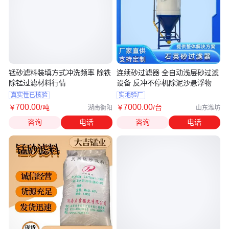
锰砂滤料装填方式冲洗频率 除铁
连续砂过滤器 全自动浅层砂过滤
除锰过滤材料行情
设备 反冲不停机除泥沙悬浮物
真实性已核验
实地验厂
700
.00
7000
.00
￥
/吨
￥
/台
湖南衡阳
山东潍坊
咨询
电话
咨询
电话