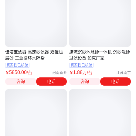
佳洁宝滤器 高速砂滤器 双罐浅
旋流沉砂池除砂一体机 沉砂洗砂
层砂 工业循环水除杂
过滤设备 如克厂家
真实性已核验
真实性已核验
5850
.00
1
.88
￥
/台
￥
万
/台
河南新乡
江苏南京
咨询
电话
咨询
电话