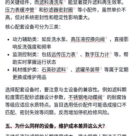
的关键组件，而
滤料清洗车
能显著提升滤料再生效率。
压力表缓冲管
和
砂滤器密封圈
等小配件，虽然单价不
高，但对系统密封性和稳定性影响重大。
核心配套设备可分为三类：
动力辅助类：如反洗水泵、
高压液控换向阀
，直接影
响反洗强度和频率
监测控制类：包括
远传压力表
、
数字压力计
等，帮
助实时掌握运行状态
耗材维护类：
石英砂滤料
、
滤罐吊装带
等属于定期
更换或维护用品
选择配套设备时，要注意与主设备的兼容性。例如滤料颗
粒度需匹配砂滤器设计参数，
不锈钢电动蝶阀
的耐腐蚀
等级应适应水质特点。盲目选用低价配件可能造成接口不
匹配、密封失效等问题，反而增加停机检修风险。
五、为什么同样的设备，维护成本差异这么大？