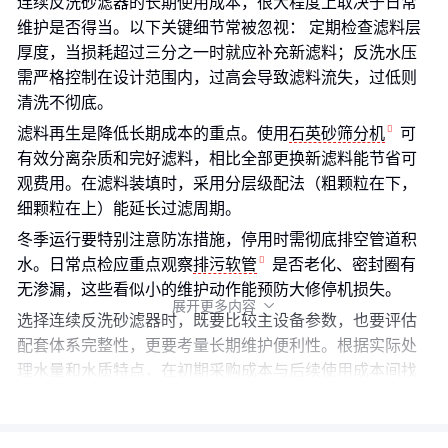
连续反洗砂滤器的长期使用成本，很大程度上取决于日常
维护是否得当。以下关键细节常被忽视： 定期检查滤料层
厚度，当损耗超过三分之一时就应补充新滤料；反洗水压
需严格控制在设计范围内，过高会导致滤料流失，过低则
清洗不彻底。
滤料再生是降低长期成本的重点。使用
石英砂筛分机
可
有效分离杂质和完好滤料，相比全部更换新滤料能节省可
观费用。在滤料装填时，采用分层级配法（粗颗粒在下，
细颗粒在上）能延长过滤周期。
冬季运行要特别注意防冻措施，停用时需彻底排空管道积
水。日常点检应重点观察
排污软管
是否老化、密封圈有
无渗漏，这些看似小的维护动作能预防大修停机损失。
展开更多内容

选择连续反洗砂滤器时，既要比较主设备参数，也要评估
配套体系完整性，更要考量长期维护便利性。根据实际处
理水量和水质特点，在初期采购成本与后续使用成本间找
到平衡点，才是真正的性价比之选。