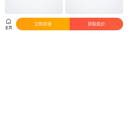
乐意地下井水除铁锰砂滤料***
螺旋砂水分离器 旋转旋流沉砂池
立即咨询
获取底价
除砂机 污水处理设备 桑德工厂
主页
真实性已核验
真实性已核验
900
.00
2
.00
￥
￥
万
/台
广西南宁
山东潍坊
咨询
电话
咨询
电话
厂家直供砂水分离设备 提砂洗砂
除砂机旋流沉砂池 无轴螺旋砂水
设备 螺旋砂水分离器污水处理设
分离器 污水处理厂设备 桑德