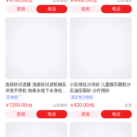
4700
.00
4000
.00
￥
/台
￥
/台
山东潍坊
山东潍坊
咨询
电话
咨询
电话
连续砂过滤器 浅层砂过滤机械反
小区绿化沙坑砂 儿童娱乐圆粒沙
冲洗不停机 地表水地下水净化设
石油压裂砂 沙疗用砂
备
实地验厂
真实性已核验
7200
.00
420
.00
￥
/台
￥
/吨
山东潍坊
北京
咨询
电话
咨询
电话