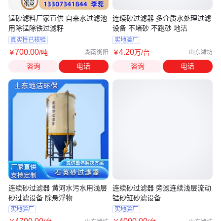
锰砂滤料厂家直供 自来水过滤池
连续砂过滤器 多介质水处理过滤
用除锰除铁过滤籽
设备 不堵砂 不跑砂 地洁
真实性已核验
实地验厂
700
.00
4
.20
￥
/吨
￥
万
/台
湖南衡阳
山东潍坊
咨询
电话
咨询
电话
连续砂过滤器 黄河水污水用浅层
连续砂过滤器 旁滤连续浅层流动
砂过滤设备 除悬浮物
锰砂缸砂滤设备
实地验厂
实地验厂