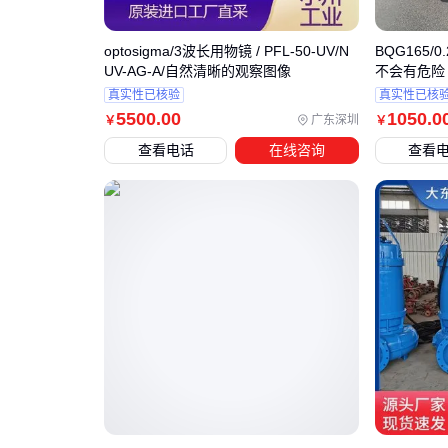
optosigma/3波长用物镜 / PFL-50-UV/N
BQG165
UV-AG-A/自然清晰的观察图像
不会有危险
真实性已核验
真实性已核
5500
.00
1050
.0
广东深圳
￥
￥
查看电话
在线咨询
查看