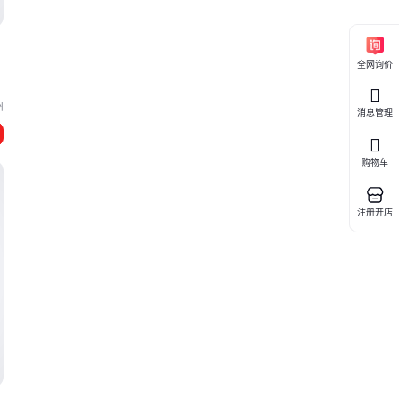
全网询价
区
州
消息管理
购物车
注册开店