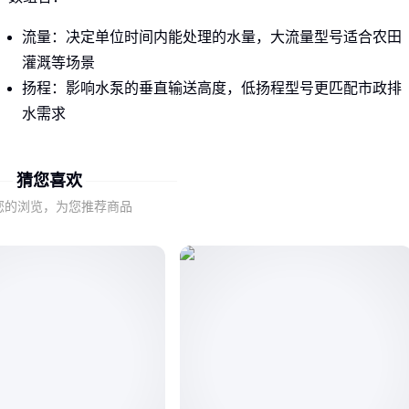
流量：决定单位时间内能处理的水量，大流量型号适合农田
灌溉等场景
扬程：影响水泵的垂直输送高度，低扬程型号更匹配市政排
水需求
安装方式：立式与卧式结构对场地空间和管路布局有不同要
求
猜您喜欢
这些参数的匹配度直接决定水泵能否在您的工况下持续稳定运
您的浏览，为您推荐商品
行。
二、为什么同是20寸轴流泵却需要不同结构设计？
半开式叶轮结构的20寸轴流泵更适合处理含杂质水体，其流道
设计能减少堵塞风险；而
QZ潜水轴流泵
的密闭电机特性则更
适应深井作业等需要完全淹没的场景。
选择时需重点评估介质的清洁度和工作深度：清洁水源且需要