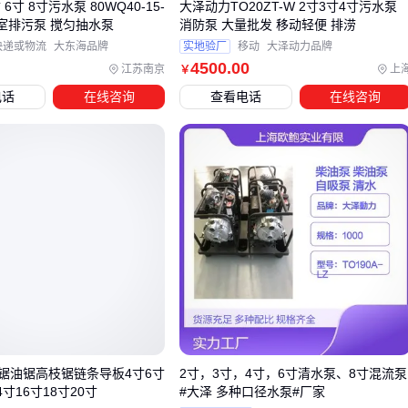
 6寸 8寸污水泵 80WQ40-15-
大泽动力TO20ZT-W 2寸3寸4寸污水泵
下室排污泵 搅匀抽水泵
消防泵 大量批发 移动轻便 排涝
四、为什么管道和支架选不对会让20寸轴流泵性能打
快递或物流
大东海品牌
实地验厂
移动
大泽动力品牌
折？
4500
.00
江苏南京
上
￥
采购20寸轴流泵后，最容易忽视的是进出水管道的匹配问题。
电话
在线咨询
查看电话
在线咨询
口径过小会导致流量损失，而材质不耐腐蚀则可能因长期水压
冲击出现泄漏。建议优先选择
HDPE水泵管道
或
全塑PP增强
缠绕管
，这类材料既能承受高压又耐酸碱腐蚀。
支架选择同样关键：
卧式安装需用
卧式潜水泵支架
固定泵体，避免运行时振动
位移
潜水式结构要配合橡胶减震垫降低噪音传递
法兰连接螺栓
需定期检查紧固状态，防止接口松动
监测仪表是另一个易遗漏的环节。
焊接式压力表接头
能实时
锯油锯高枝锯链条导板4寸6寸
2寸，3寸，4寸，6寸清水泵、8寸混流泵
观察泵体压力变化，
便携式流量监测仪
则帮助验证实际工况
4寸16寸18寸20寸
#大泽 多种口径水泵#厂家