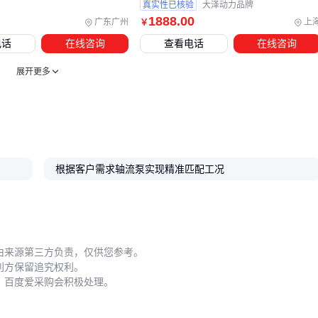
是否匹配设计参数。这些配套设备虽然单价不高，但直接影响
真实性已核验
大泽动力品牌
1888
.00
主泵的长期稳定运行。
广东广州
上
￥
电话
在线咨询
查看电话
在线咨询
最后检查电缆和
防水接线盒
的防护等级，潮湿环境应选用轴
流泵专用电缆。完成这些配套部署，才能确保主泵发挥标称性
展开更多
能。
五、安装时哪些细节会让20寸轴流泵寿命差异明显？
轴向对中是安装阶段最需要精细控制的环节。泵轴与电机轴偏
根据客户需求轴流泵实现精准匹配工况
差过大会导致
NSK深沟球轴承
异常磨损，建议使用激光对中
仪校准。潜水式泵体还要注意淹没深度，水位过低可能引发空
转烧毁叶轮。
日常维护有三个关键控制点：
由来源第三方负责，仅供您参考。
利方保留追究权利。
定期用
超声波流量监测仪
验证实际流量是否衰减
，百度爱采购会积极处理。
检查
水泵密封件
是否渗漏，防止水进入电机腔
清理
泵体防锈漆
剥落部位，避免腐蚀扩散