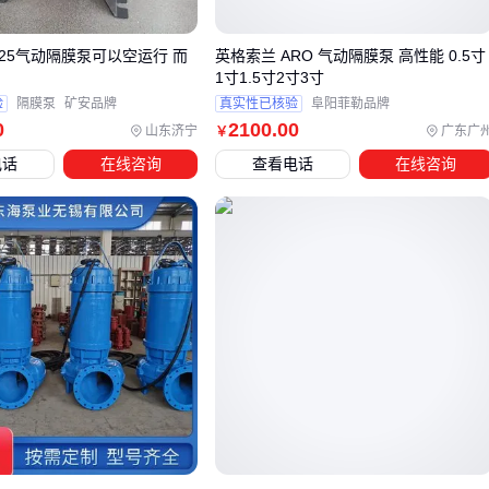
应急防汛：临时性防洪排涝场景下，雪橇式安装的轴流泵便
于快速部署，斜拉式设计还能适应水位波动较大的环境
/0.25气动隔膜泵可以空运行 而
英格索兰 ARO 气动隔膜泵 高性能 0.5寸
1寸1.5寸2寸3寸
低扬程轴流泵的特殊价值在于其优化的叶轮设计。敞开式叶轮
验
隔膜泵
矿安品牌
真实性已核验
阜阳菲勒品牌
结构降低了水流阻力，配合推力轴承配置，能在5米以下扬程
0
2100
.00
山东济宁
广东广
￥
间保持较高效率。这类泵体通常采用变频调速控制，便于根据
电话
在线咨询
查看电话
在线咨询
水位变化灵活调整流量，特别适合雨季水位波动频繁的排水场
景。
当主泵选型确定后，还需评估配套系统的兼容性。例如低扬程
泵的进出水管道口径需与350mm泵体匹配，而防汛用雪橇式泵
则需要预留移动式支架的安装空间。这些细节往往被忽视，却
可能成为后期运行效率的瓶颈。
最终决策时，建议先用工况参数反向验证型号匹配度：先明确
所需流量和扬程范围，再对比不同结构的效率曲线，最后结合
安装条件排除不兼容方案。这种系统化选型思维能有效避免‘尺
寸对但性能错配’的常见问题。