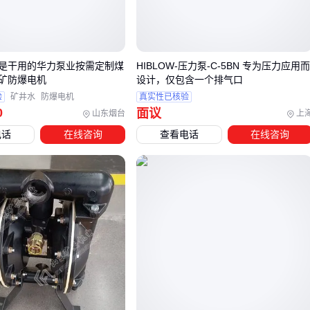
频繁移动的工况，轻量化设计的便携式更具优势；固定安装的
污水排放系统则需要考虑耐磨性能更强的型号。
这种结构差异带来的不仅是采购成本区别，更影响后续维护周
是干用的华力泵业按需定制煤
HIBLOW-压力泵-C-5BN 专为压力应用
期和配件更换难度。
矿防爆电机
设计，仅包含一个排气口
验
矿井水
防爆电机
真实性已核验
三、如何根据实际工况匹配20寸轴流泵的细分型号？
0
面议
山东烟台
上
选择20寸轴流泵时，仅关注口径尺寸远远不够。不同结构的型
电话
在线咨询
查看电话
在线咨询
号在流量、扬程和安装方式上的差异，会直接影响实际工况下
的性能表现。以下是三种典型场景的选型逻辑：
低扬程排水：如农田排涝或市政雨水排放，需优先考虑半开
式叶轮设计的
低扬程轴流泵
，其大流量特性更适合快速抽
排浅积水
大流量灌溉：需要稳定输水的河道取水或农田灌溉，可选择
潜水式结构，其封闭式叶轮能减少紊流损失，适合长时间连
续作业