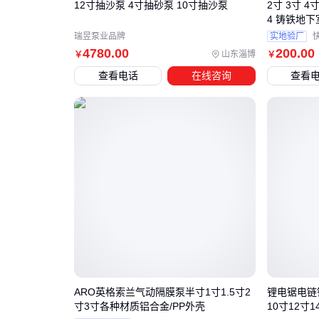
12寸抽沙泵 4寸抽砂泵 10寸抽沙泵
2寸 3寸 4寸
4 铸铁地
瑞昱泵业品牌
实地验厂
4780
.00
200
.00
山东淄博
￥
￥
查看电话
在线咨询
查看
ARO英格索兰气动隔膜泵半寸1寸1.5寸2
锂电锯电链
寸3寸各种材质铝合金/PP外壳
10寸12寸1