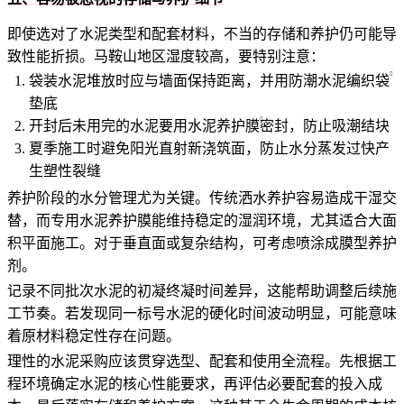
即使选对了水泥类型和配套材料，不当的存储和养护仍可能导
致性能折损。马鞍山地区湿度较高，要特别注意：
袋装水泥堆放时应与墙面保持距离，并用
防潮水泥编织袋
垫底
开封后未用完的水泥要用
水泥养护膜
密封，防止吸潮结块
夏季施工时避免阳光直射新浇筑面，防止水分蒸发过快产
生塑性裂缝
养护阶段的水分管理尤为关键。传统洒水养护容易造成干湿交
替，而专用水泥养护膜能维持稳定的湿润环境，尤其适合大面
积平面施工。对于垂直面或复杂结构，可考虑喷涂成膜型养护
剂。
记录不同批次水泥的初凝终凝时间差异，这能帮助调整后续施
工节奏。若发现同一标号水泥的硬化时间波动明显，可能意味
着原材料稳定性存在问题。
理性的水泥采购应该贯穿选型、配套和使用全流程。先根据工
程环境确定水泥的核心性能要求，再评估必要配套的投入成