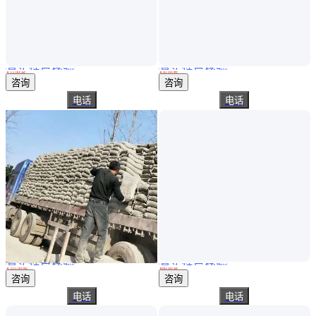
真实性已核验
真实性已核验
马牌金隅32.5矿渣硅酸盐水泥 灰色粉状建筑材料
8x12水泥方柱 护栏网水泥立柱 搭建建筑材料 耐腐耐用 鑫旺
￥
13
.00
/袋
￥
30
.00
/根
天津
山东潍坊
咨询
咨询
电话
电话
真实性已核验
真实性已核验
32.5级灰色通用硅酸盐水泥 初凝165min 水泥细度2.2%
水泥色地面装饰材料自流平水泥施工时效
￥
355
.00
/吨
￥
80
.00
/袋
上海
浙江杭州
咨询
咨询
电话
电话