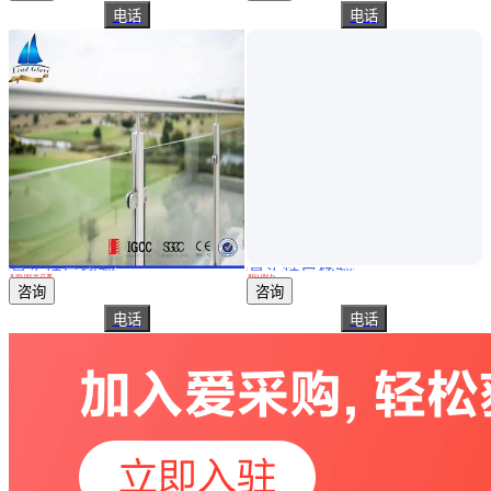
电话
电话
真实性已核验
真实性已核验
欧标 8毫米钢化玻璃 6mm钢化玻 璃 5mm钢 化玻璃 钢化均质
加工定制高强度5mm 6mm 8mm 10mm 12mm 15mm钢化玻璃厂
￥
49
.00
/平方米
￥
65
.00
/片
上海
广东东莞
咨询
咨询
电话
电话