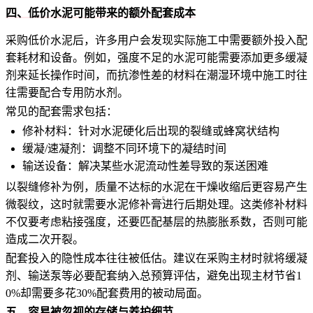
四、低价水泥可能带来的额外配套成本
采购低价水泥后，许多用户会发现实际施工中需要额外投入配
套耗材和设备。例如，强度不足的水泥可能需要添加更多缓凝
剂来延长操作时间，而抗渗性差的材料在潮湿环境中施工时往
往需要配合专用防水剂。
常见的配套需求包括：
修补材料：针对水泥硬化后出现的裂缝或蜂窝状结构
缓凝/速凝剂：调整不同环境下的凝结时间
输送设备：解决某些水泥流动性差导致的泵送困难
以裂缝修补为例，质量不达标的水泥在干燥收缩后更容易产生
微裂纹，这时就需要
水泥修补膏
进行后期处理。这类修补材料
不仅要考虑粘接强度，还要匹配基层的热膨胀系数，否则可能
造成二次开裂。
配套投入的隐性成本往往被低估。建议在采购主材时就将缓凝
剂、输送泵等必要配套纳入总预算评估，避免出现主材节省1
0%却需要多花30%配套费用的被动局面。
五、容易被忽视的存储与养护细节