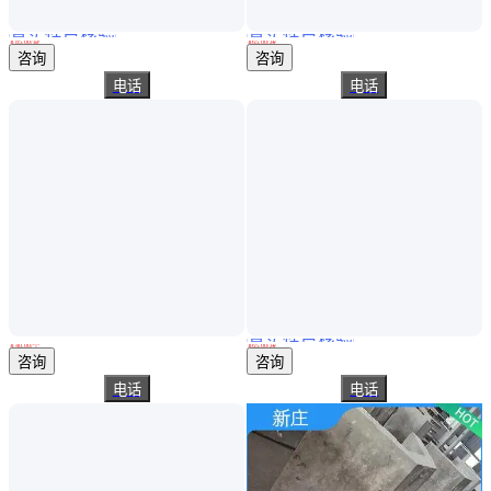
真实性已核验
真实性已核验
诺文水泥基制品自流平25kg 耐磨耐腐蚀高强度
新庄 人行道 水泥沟槽 道路工程排污 钢筋混凝土水沟
￥
85
.00
/袋
￥
65
.00
/块
浙江杭州
安徽合肥
咨询
咨询
电话
电话
真实性已核验
水泥地沟盖板水泥建材厂直发 质量保障 服务周到
新庄 小区 水泥沟槽 城市道路排污 混凝土电缆沟
￥
40
.00
/个
￥
65
.00
/块
山东聊城
安徽合肥
咨询
咨询
电话
电话