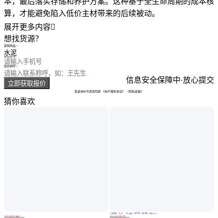
本，最后落实存储和养护方案。这种基于全生命周期的成本核
算，才能避免陷入低价主材带来的后续被动。
展开更多内容

想找货源？
采购商品
您的电话
您的称呼
信息安全保障中·放心提交
立即获取报价
发送询价代表您同意
《用户服务协议》
《隐私政策》
猜你喜欢
真实性已核验
出口国外13米平板式半挂车上面拉集装箱带四把锁可根据客户要求做
【同行都在这拿货】进来比价含税含运13%西湖台钻M3025立式砂轮机
￥
6
.60
万
/辆
￥
1330
.00
/台
山东济宁