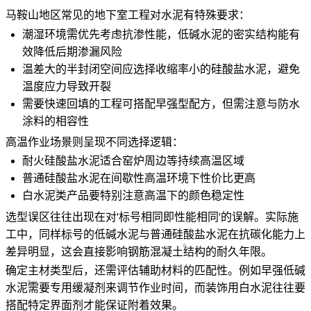
马鞍山地区常见的地下室工程对水泥有特殊要求：
潮湿环境需优先考虑抗渗性能，低碱水泥的密实结构能有
效降低后期渗漏风险
温差大的半封闭空间应选择收缩率小的硅酸盐水泥，避免
温度应力导致开裂
需要快速回填的工程可搭配早强型配方，但需注意与防水
涂料的相容性
高温作业场景则呈现不同选择逻辑：
耐火硅酸盐水泥
适合窑炉周边等持续高温区域
普通硅酸盐水泥在间歇性高温环境下性价比更高
白水泥
类产品要特别注意高温下的颜色稳定性
选型误区往往出现在对'标号相同即性能相同'的误解。实际施
工中，同样标号的低碱水泥与普通硅酸盐水泥在抗碳化能力上
差异明显，这会直接影响钢筋
混凝土
结构的耐久年限。
确定主材类型后，还需评估辅助材料的匹配性。例如
早强低碱
水泥
需要专用缓凝剂来调节作业时间，而装饰用白水泥往往要
搭配特定界面剂才能保证附着效果。