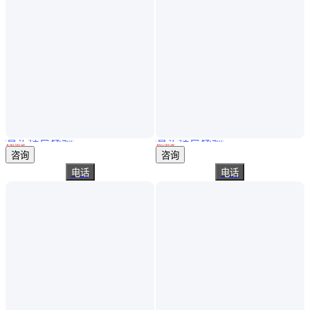
真实性已核验
真实性已核验
水泥原色地面彩色自流平水泥施工
新庄 成品 水泥沟槽 工业砌砖注塑成型 钢筋混凝土水沟
￥
80
.00
/袋
￥
65
.00
/块
浙江杭州
安徽合肥
咨询
咨询
电话
电话