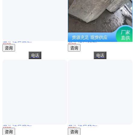
真实性已核验
真实性已核验
新庄 人行道 水泥水槽 工业砌砖注塑成型 混凝土电缆沟
新庄 公园 水泥沟槽 用心选材操作方便 钢筋混凝土水沟
￥
65
.00
/块
￥
65
.00
/块
安徽合肥
安徽合肥
咨询
咨询
电话
电话
真实性已核验
真实性已核验
室内水泥毛坯房地面找平自流平水泥施工
水泥盖板 水泥预制检查井 各种规格水泥井盖现货销售
￥
30
.00
/袋
￥
110
.00
/个
浙江杭州
江苏苏州
咨询
咨询