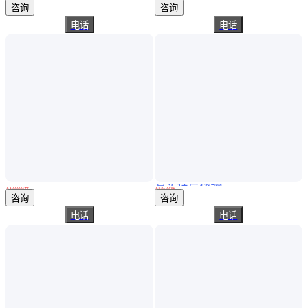
咨询
咨询
电话
电话
真实性已核验
大鹏 大面积模切机（规格可定制） 以科技赋能 让生产更加智能化
水泥土木建筑工地使用强度高附着力强抗压平整
￥
1000
.00
/台
￥
470
.00
/吨
江苏苏州
广东广州
咨询
咨询
电话
电话