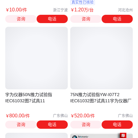
真实性已核验
10
.00
1
.20
￥
/件
￥
万
/台
浙江宁波
河北沧州
咨询
电话
咨询
电话
宇为仪器50N推力试验指
75N推力试验指YW-I07T2
IEC61032图7试具11
IEC61032图7试具11宇为仪器厂
800
.00
520
.00
￥
/件
￥
/件
广东佛山
广东佛山
咨询
电话
咨询
电话