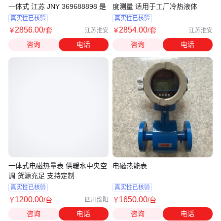
一体式 江苏 JNY 369688898 是
度测量 适用于工厂冷热液体
真实性已核验
真实性已核验
2856
.00
2854
.00
￥
/套
￥
/套
江苏淮安
江苏淮安
咨询
电话
咨询
电话
一体式电磁热量表 供暖水中央空
电磁热能表
调 货源充足 支持定制
真实性已核验
真实性已核验
1200
.00
1650
.00
￥
/台
￥
/台
四川绵阳
咨询
电话
咨询
电话