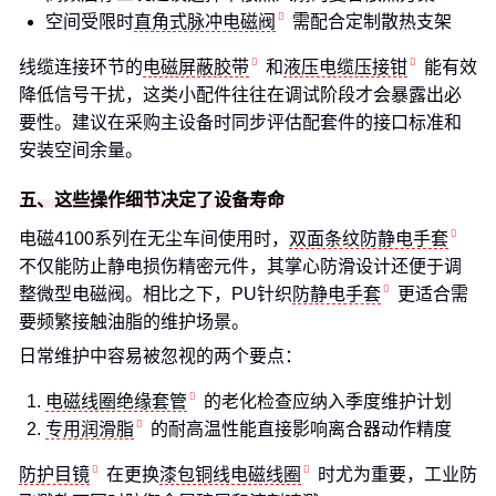
空间受限时
直角式脉冲电磁阀
需配合定制散热支架
线缆连接环节的
电磁屏蔽胶带
和
液压电缆压接钳
能有效
降低信号干扰，这类小配件往往在调试阶段才会暴露出必
要性。建议在采购主设备时同步评估配套件的接口标准和
安装空间余量。
五、这些操作细节决定了设备寿命
电磁4100系列在无尘车间使用时，
双面条纹防静电手套
不仅能防止静电损伤精密元件，其掌心防滑设计还便于调
整微型电磁阀。相比之下，PU针织
防静电手套
更适合需
要频繁接触油脂的维护场景。
日常维护中容易被忽视的两个要点：
电磁线圈绝缘套管
的老化检查应纳入季度维护计划
专用润滑脂
的耐高温性能直接影响离合器动作精度
防护目镜
在更换
漆包铜线电磁线圈
时尤为重要，工业防