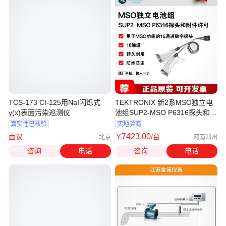
TCS-173 CI-125用NaI闪烁式
TEKTRONIX 新2系MSO独立电
γ(x)表面污染巡测仪
池组SUP2-MSO P6316探头和附
件许可
真实性已核验
实地验商
7423
.00
面议
￥
/台
北京
河南郑州
咨询
电话
咨询
电话