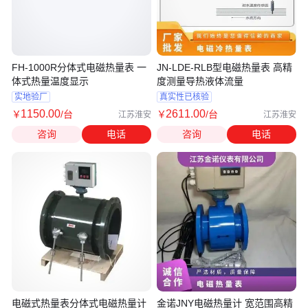
FH-1000R分体式电磁热量表 一
JN-LDE-RLB型电磁热量表 高精
体式热量温度显示
度测量导热液体流量
实地验厂
真实性已核验
1150
.00
2611
.00
￥
/台
￥
/台
江苏淮安
江苏淮安
咨询
电话
咨询
电话
电磁式热量表分体式电磁热量计
金诺JNY电磁热量计 宽范围高精