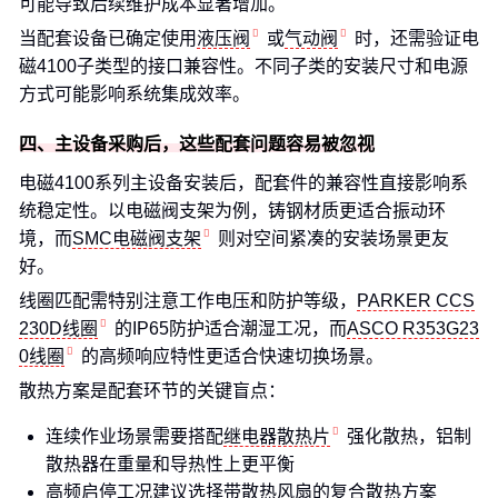
可能导致后续维护成本显著增加。
当配套设备已确定使用
液压阀
或
气动阀
时，还需验证电
磁4100子类型的接口兼容性。不同子类的安装尺寸和电源
方式可能影响系统集成效率。
四、主设备采购后，这些配套问题容易被忽视
电磁4100系列主设备安装后，配套件的兼容性直接影响系
统稳定性。以电磁阀支架为例，铸钢材质更适合振动环
境，而
SMC电磁阀支架
则对空间紧凑的安装场景更友
好。
线圈匹配需特别注意工作电压和防护等级，
PARKER CCS
230D线圈
的IP65防护适合潮湿工况，而
ASCO R353G23
0线圈
的高频响应特性更适合快速切换场景。
散热方案是配套环节的关键盲点：
连续作业场景需要搭配
继电器散热片
强化散热，铝制
散热器在重量和导热性上更平衡
高频启停工况建议选择带散热风扇的复合散热方案