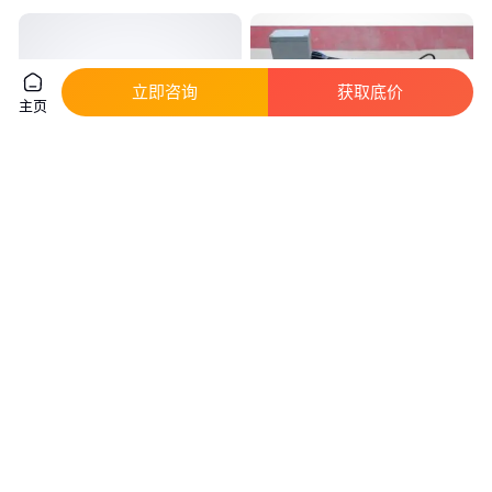
立即咨询
获取底价
主页
电磁热量表
JN-LDERB型电磁热量表 适用于
水泥浆矿浆等强腐蚀液体流量测
量
真实性已核验
真实性已核验
1550
.00
880
.00
￥
/台
￥
/台
江苏淮安
咨询
电话
咨询
电话