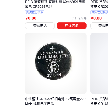
RFID 货架标签 有源射频 60mA脉冲电流
RFID 货
放电 CR2025电池
放电 CR20
真实性已核验
真实性已核
0
.80
0
.80
广东东莞
￥
￥
查看电话
在线咨询
查看
中性锂锰CR2032纽扣电池 3V高容量220
RFID 货
MAH 适用电子产品
放电 CR16