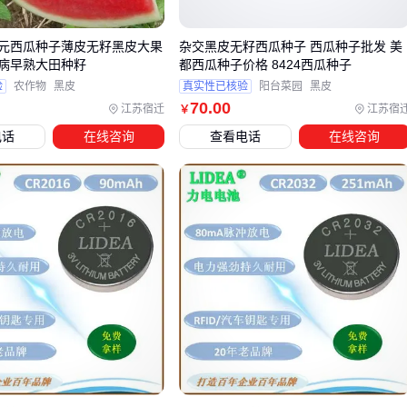
抗逆性
：包括抗旱、抗病、抗倒伏等特性，直接影响种植的
稳定性和管理难度。
元西瓜种子薄皮无籽黑皮大果
杂交黑皮无籽西瓜种子 西瓜种子批发 美
产量潜力
：需结合当地实际条件评估，避免盲目追求高标称
病早熟大田种籽
都西瓜种子价格 8424西瓜种子
产量。
验
农作物
黑皮
真实性已核验
阳台菜园
黑皮
70
.00
江苏宿迁
江苏宿
￥
生长周期
：半冬性或春性品种的选择需匹配当地种植季节。
电话
在线咨询
查看电话
在线咨询
配套管理
：某些品种可能需要特定的肥料或田间管理措施才
能发挥最佳效果。
对于追求高产的用户，可以关注分蘖力强、成穗率高的品种，
这类种子在适宜条件下能充分发挥增产潜力。而对抗旱性要求
更高的场景，则需优先考虑根系发达、水分利用效率高的类
型。
值得注意的是，同一品种不同批次的种子可能在纯度和发芽率
上存在差异，这也是价格波动的潜在因素之一。
如果种植区域病虫害压力较大，抗病性可能成为关键选择标
准。某些品种对特定病害（如白粉病或条锈病）的抗性更强，