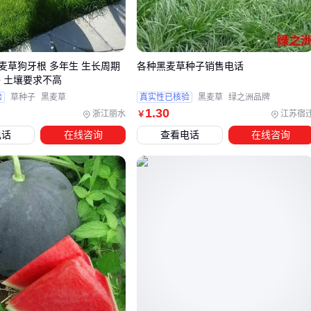
断。
包装规格的差异则更为直观，包括单袋净重、包装材质等。值
得注意的是，有些供应商会通过调整包装规格来实现表面上的
麦草狗牙根 多年生 生长周期
各种黑麦草种子销售电话
低价，实际单位价格可能并无优势。
子 土壤要求不高
验
草种子
黑麦草
真实性已核验
黑麦草
绿之洲品牌
售后支持是另一个容易被忽视但至关重要的因素。优质的供应
1
.30
浙江丽水
江苏宿
￥
商会提供种植技术指导、质量保证和问题响应服务，这些都能
电话
在线咨询
查看电话
在线咨询
显著降低种植风险。
三、如何根据种植需求选择最合适的628小麦种子？
选择628小麦种子时，首先要明确自己的种植场景和核心需
求。不同地区的气候条件、土壤类型以及种植目标（如高产、
抗旱或抗病）会直接影响种子的表现。例如，在干旱频发地
区，抗旱性强的品种可能比单纯追求高产更为重要。
评估种子时，可以重点关注以下几个维度：