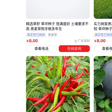
精选草籽 草坪种子 饱满度好 土壤要求不
实力商家黑
高 黑麦草狗牙根多年生
短 草坪种
真实性已核验
黑麦草
真实性已核
8
.00
8
.00
广东深圳
￥
￥
查看电话
在线咨询
查看