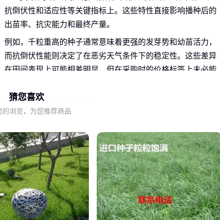
抗倒伏性和适应性等关键指标上。这些特性直接影响播种后的
出苗率、抗灾能力和最终产量。
例如，千粒重高的种子通常意味着更强的发芽势和幼苗活力，
而抗倒伏性能则决定了在恶劣天气条件下的稳定性。这些差异
在田间表现上可能相差明显，但在采购时的价格标签上未必能
直观反映。
猜您喜欢
因此，评估628小麦种子时，需要将价格与这些核心指标结合
您的浏览，为您推荐商品
起来考量，才能做出更全面的价值判断。
二、628小麦种子价格差异背后的关键因素
不同供应商提供的628小麦种子价格差异，主要源于种子质
量、包装规格和售后支持三个维度。
在种子质量方面，即使是同一品种，不同批次的纯度、发芽率
和病虫害抗性也可能存在差异。这些质量指标直接影响播种效
果，但需要专业检测才能辨别，普通种植户很难从外观上判