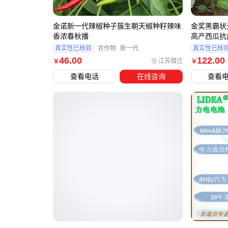
金诺新一代辣椒种子簇生朝天椒种籽辣味
金奖黑霸状
香浓春秋播
高产西瓜抗
真实性已核验
农作物
新一代
真实性已核
46
.00
122
.00
江苏宿迁
￥
￥
查看电话
在线咨询
查看