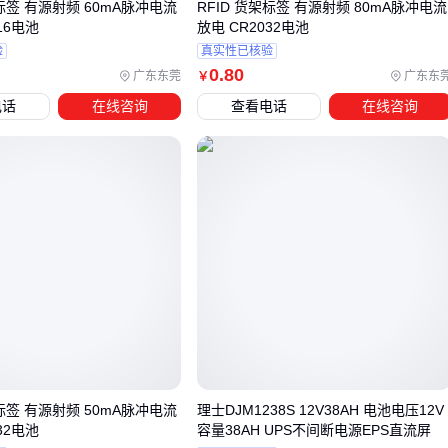
架标签 有源射频 60mA脉冲电流
RFID 货架标签 有源射频 80mA脉冲电流
能显著降低后期防治成本。
16电池
放电 CR2032电池
选型时还需考虑与现有农机的适配性，例如株高适中的品种更
验
真实性已核验
0
.80
广东东莞
广东东
￥
适合机械化收割。
电话
在线咨询
查看电话
在线咨询
确定基本需求后，建议向供应商索要近三年的区域试种数据，
实地考察周边同类品种的表现，这比单纯比较价格更能反映种
子的实际价值。选型确定后，还需要哪些配套设备和投入才能
最大化种植效益？
四、628小麦种子种植需要哪些配套投入？
采购628小麦种子只是种植的第一步，后续的配套投入同样影
响最终收成。许多种植户在播种后才发现，仅靠优质种子难以
充分发挥其高产潜力，配套的肥料、农药和农机具的选择同样
关键。
针对628小麦种子的特性，需要重点关注以下配套投入：
架标签 有源射频 50mA脉冲电流
理士DJM1238S 12V38AH 电池电压12V
32电池
容量38AH UPS不间断电源EPS直流屏