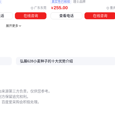
拌种剂：预防地下害虫和土传病害，提高出苗率。吡虫啉类
验
真实性已核验
理士品牌
255
.00
拌种剂对防治飞虱等害虫效果明显，而苯醚类拌种剂则更适
广东东莞
重
￥
合预防纹枯病等病害。
电话
在线咨询
查看电话
在线咨询
除草剂：根据田间杂草类型选择，炔草酯对禾本科杂草效果
展开更多
较好，而甲基二磺隆对阔叶杂草更有效。
追肥设备：精准施肥能提高肥料利用率，减少浪费。
这些配套投入并非越多越好，而是要根据当地土壤条件、气候
特点和种植规模合理配置。例如，在连作地块可能需要增加
土
弘展628小麦种子的十大优势介绍
壤消毒剂
的使用，而在干旱地区则应优先考虑
滴灌设备
。
五、如何让628小麦种子发挥最佳效果？
即使选择了优质种子和配套设备，使用不当仍可能导致效果打
由来源第三方负责，仅供您参考。
折。628小麦种子对播种时机和田间管理有特定要求，需要特
利方保留追究权利。
别注意以下几个环节：
，百度爱采购会积极处理。
储存环节尤为关键。种子应存放在阴凉干燥处，使用
防潮覆膜