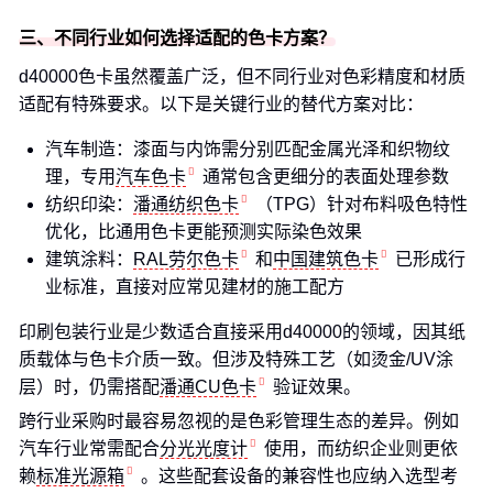
三、不同行业如何选择适配的色卡方案？
d40000色卡虽然覆盖广泛，但不同行业对色彩精度和材质
适配有特殊要求。以下是关键行业的替代方案对比：
汽车制造：漆面与内饰需分别匹配金属光泽和织物纹
理，专用
汽车色卡
通常包含更细分的表面处理参数
纺织印染：
潘通纺织色卡
（TPG）针对布料吸色特性
优化，比通用色卡更能预测实际染色效果
建筑涂料：
RAL劳尔色卡
和
中国建筑色卡
已形成行
业标准，直接对应常见建材的施工配方
印刷包装行业是少数适合直接采用d40000的领域，因其纸
质载体与色卡介质一致。但涉及特殊工艺（如烫金/UV涂
层）时，仍需搭配
潘通CU色卡
验证效果。
跨行业采购时最容易忽视的是色彩管理生态的差异。例如
汽车行业常需配合
分光光度计
使用，而纺织企业则更依
赖
标准光源箱
。这些配套设备的兼容性也应纳入选型考