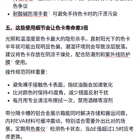
色争议
耐酸碱防滑手套
可避免手持色卡时的汗渍污染
五、这些使用细节会让色卡寿命差3倍
光照和温湿度是色卡最大的隐形杀手。直射阳光下的色卡
半年就可能出现明显色偏，潮湿环境则会导致涂层脱落。
建议将色卡存放在阴凉干燥处，配合防潮剂和
紫外线防护
膜
使用。
操作规范同样重要：
避免裸手接触色卡表面，指纹油脂会加速氧化
比对颜色时保持45度角，减少镜面反射干扰
每月用专业清洁布擦拭一次，禁用酒精等溶剂
带分隔卡槽的铝合金展示箱能同时解决存储和搬运问题，
内衬EVA材料可缓冲震动，特别适合需要外出比对的场
景。定期用
色差仪
检测色卡状态，当ΔE值超过1.5时应考
虑更换。