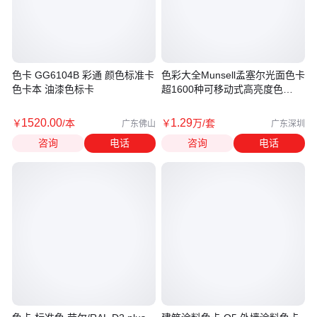
色卡 GG6104B 彩通 颜色标准卡
色彩大全Munsell孟塞尔光面色卡
色卡本 油漆色标卡
超1600种可移动式高亮度色
M40115B
1520
.00
1
.29
￥
/本
￥
万
/套
广东佛山
广东深圳
咨询
电话
咨询
电话