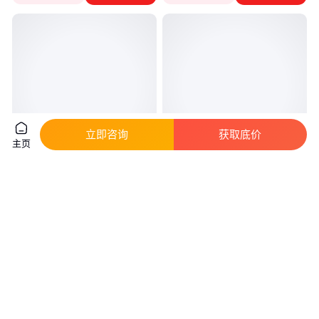
立即咨询
获取底价
主页
供应美国进口SAE色卡电线颜色
美国PANTONE 2019潘通色卡
表EA-1128【议价】
C/U卡1-7开头色号 国际标准色卡
真实性已核验
真实性已核验
1
.30
964
.00
￥
万
/本
￥
/套
广东深圳
广东深圳
咨询
电话
咨询
电话