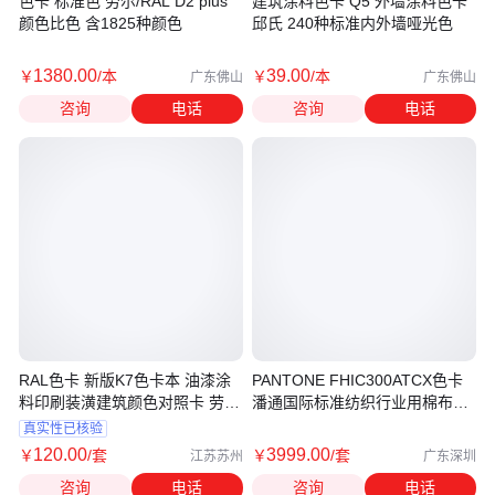
色卡 标准色 劳尔/RAL D2 plus
建筑涂料色卡 Q5 外墙涂料色卡
颜色比色 含1825种颜色
邱氏 240种标准内外墙哑光色
1380
.00
39
.00
￥
/本
￥
/本
广东佛山
广东佛山
咨询
电话
咨询
电话
RAL色卡 新版K7色卡本 油漆涂
PANTONE FHIC300ATCX色卡
料印刷装潢建筑颜色对照卡 劳尔
潘通国际标准纺织行业用棉布版
色卡
策划手册
真实性已核验
120
.00
3999
.00
￥
/套
￥
/套
江苏苏州
广东深圳
咨询
电话
咨询
电话