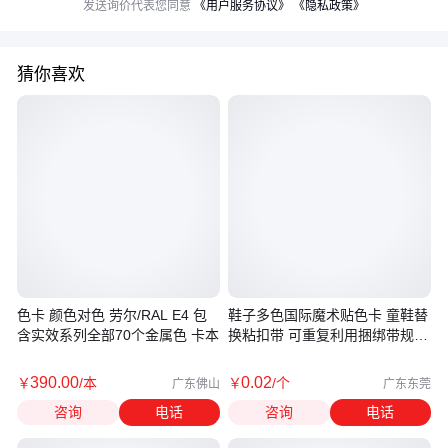
发送询价代表您同意
《用户服务协议》
《隐私政策》
猜你喜欢
色卡 颜色对色 劳尔/RAL E4 包
鞋子多色国际魔术贴色卡 童鞋替
含实效系列全部70个金属色 卡本
换粘扣带 可重复利用捆绑带规格
齐全
390
.00
0
.02
￥
/本
￥
/个
广东佛山
广东东莞
咨询
电话
咨询
电话