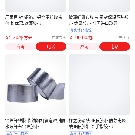
厂家直 销 铜箔、铝箔麦拉胶带
玻璃纤维布胶带 密封保温隔热胶
价 格优惠/遮蔽胶带
带 绝缘胶带 韩国进口玻纤
真实性已核验
5
.20
100
.00
￥
/平方米
￥
/卷
广东东莞
辽宁大连
咨询
电话
咨询
电话
铝箔纤维胶带 油烟机管道密封防
禄之发聚酰 亚胺胶带 防静电聚
水玻纤布铝箔胶带
酰亚胺胶带 金手指胶 带
真实性已核验
真实性已核验