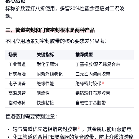
核心结论
标称参数要打八折使用，多留20%性能余量应对工况波
动。
三、管道密封和门窗密封根本是两种产品
不同应用场景对密封胶带的核心要求差异显著：
场景
关键指标
推荐类型
工业管道
耐化学腐蚀
丁基橡胶/聚乙烯复合带
建筑幕墙
耐紫外线老化
三元乙丙海绵胶带
电子设备
绝缘性能
绝缘密封胶带
高温风管
阻燃性
铝箔玻纤布基胶带
临时修补
快速粘接
自融性丁基胶带
管道密封需要特别注意：
输气管道优先选
铝箔密封胶带
，其金属层能屏蔽静电
化工管道适合带PE隔离膜的复合胶带，防止介质渗透腐