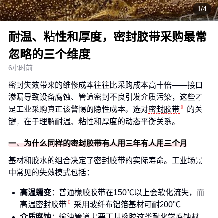
1/4
耐温、粘性和厚度，密封胶带采购最常
忽略的三个维度
6小时前
密封失效带来的维修成本往往比采购成本高十倍——接口
渗漏导致设备腐蚀、管道密封不良引发介质污染，这些才
是工业采购真正该警惕的隐性成本。选对
密封胶带
的关
键，在于理解耐温、粘性和厚度的动态平衡关系。
一、为什么同样的密封胶带有人用三年有人用三个月
基材和胶水的组合决定了密封胶带的实际寿命。工业场景
中常见的失效模式包括：
高温蠕变
：普通橡胶胶带在150℃以上会软化流失，而
高温密封胶带
采用玻纤布铝箔基材可耐200℃
介质腐蚀
：输油管道需要丁基橡胶这类耐化学腐蚀材