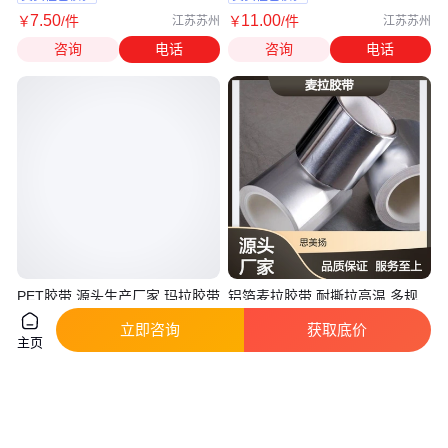
7
.50
11
.00
￥
/件
￥
/件
江苏苏州
江苏苏州
咨询
电话
咨询
电话
PET胶带 源头生产厂家 玛拉胶带
铝箔麦拉胶带 耐撕拉高温 多规
麦拉胶带
格可定制 防水防火
立即咨询
获取底价
真实性已核验
主页
1
.50
1
.00
￥
/卷
￥
/平方米
江苏苏州
江苏苏州
咨询
电话
咨询
电话