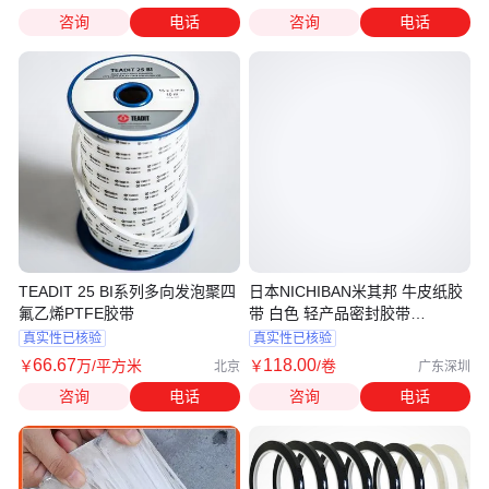
咨询
电话
咨询
电话
TEADIT 25 BI系列多向发泡聚四
日本NICHIBAN米其邦 牛皮纸胶
氟乙烯PTFE胶带
带 白色 轻产品密封胶带
No.305W
真实性已核验
真实性已核验
66
.67
118
.00
￥
万
/平方米
￥
/卷
北京
广东深圳
咨询
电话
咨询
电话