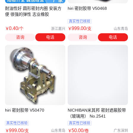
耐油性好 圆形密封内圈 安装方
hiri 密封胶带 V50468
便 很强的弹性 志业橡胶
真实性已核验
0
.40
999
.00
￥
/个
￥
/支
浙江嘉兴
山东青岛
咨询
电话
咨询
电话
hiri 密封胶带 V50470
NICHIBAN米其邦 密封遮蔽胶带
（玻璃用） No.2541
真实性已核验
真实性已核验
999
.00
50
.00
￥
/支
￥
/卷
山东青岛
广东深圳