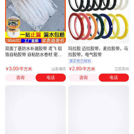
双面丁基防水补漏胶带 鸢飞 铝
玛拉胶 迈拉胶带，麦拉胶带，马
箔自粘胶带 自粘防水卷材 密封
拉胶带，电气胶带
胶带
真实性已核验
3
.00
2
.90
￥
/平方米
￥
/平方米
山东潍坊
江苏苏州
咨询
电话
咨询
电话