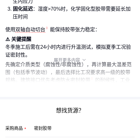
生内应力
固化延迟
：湿度>70%时，化学固化型胶带需要延长加
压时间
使用
双轴自动切台
能保持胶带张力稳定：
⚠️ 关键提醒
冬季施工后需在24小时内进行升温测试，模拟夏季工况验
证密封性。
展开更多内容

先确定介质类型（腐蚀性/非腐蚀性），再计算最大温差范
围（包括季节波动），最后选择比工况要求高一级的胶带
规格。建筑接口优先考虑
防水密封胶带
的耐候性，工业
场景则要兼顾绝缘与耐温需求。
想找货源？
采购商品