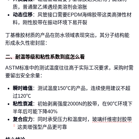
质，普通聚乙烯遇烃类溶剂会溶胀
动态位移
：风管接口需要EPDM海绵胶带这类高弹性材
料，刚性胶带在振动环境下易开裂
丁基橡胶材质的产品在防水领域表现突出，其分子结构能
形成永久性密封层：
二、耐温等级和粘性系数到底怎么看
ASTM标准中的测试温度往往高于实际工况要求，采购时需
要留出安全余量：
瞬时峰值
：测试温度150℃的产品，连续使用建议不超
过120℃
粘性衰减
：初始剥离强度2000N的胶带，在90℃环境下
半年后可能下降40%
复合应力
：同时承受压力和温度时，
玻璃纤维密封胶带
这类增强型产品更可靠