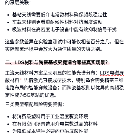
的深层关联：
基站天线需要低介电常数材料确保频段稳定性
车载天线则更看重耐候性材料对抗温度波动
吸波材料在高密度电子设备中能有效抑制信号干扰
这些参数差异在实验室测试中可能仅相差百分之几，但在
实际部署环境中会放大为通信质量的天壤之别。
二、LDS材料与陶瓷基板究竟适合哪些真实场景？
主流天线材料方案呈现明显的性能光谱分布：
LDS电磁屏
蔽材料
凭借激光直接成型技术，特别适合需要精密三维
电路布局的智能穿戴设备；而陶瓷基板则以优异的高频稳
定性成为5G基站的优选。
三类典型错配风险需要警惕：
将消费级塑料用于工业温度骤变环境
在有限空间场景选用介电常数过高的材料
为降低成本牺牲必要的电磁屏蔽性能