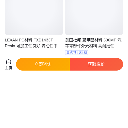
LEXAN PC材料 FXD1433T
美国杜邦 聚甲醛材料 500MP 汽
Resin 可加工性良好 流动性中等
车零部件外壳材料 高耐磨性
韧性良好
真实性已核验
20
.00
49
.00
￥
/公斤
￥
/千克
广东东莞
广东东莞
立即咨询
获取底价
咨询
电话
咨询
电话
主页