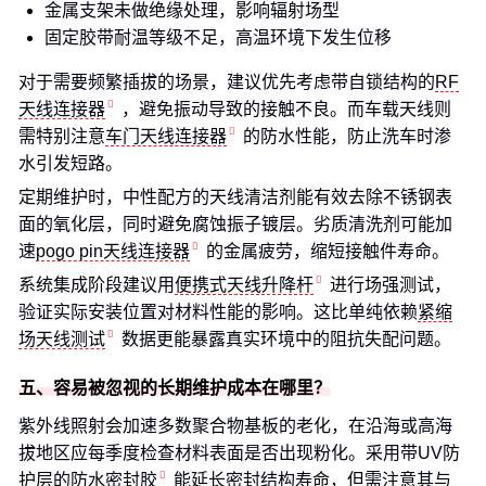
金属支架未做绝缘处理，影响辐射场型
固定胶带耐温等级不足，高温环境下发生位移
对于需要频繁插拔的场景，建议优先考虑带自锁结构的
RF
天线连接器
，避免振动导致的接触不良。而车载天线则
需特别注意
车门天线连接器
的防水性能，防止洗车时渗
水引发短路。
定期维护时，中性配方的天线清洁剂能有效去除不锈钢表
面的氧化层，同时避免腐蚀振子镀层。劣质清洗剂可能加
速
pogo pin天线连接器
的金属疲劳，缩短接触件寿命。
系统集成阶段建议用
便携式天线升降杆
进行场强测试，
验证实际安装位置对材料性能的影响。这比单纯依赖
紧缩
场天线测试
数据更能暴露真实环境中的阻抗失配问题。
五、容易被忽视的长期维护成本在哪里？
紫外线照射会加速多数聚合物基板的老化，在沿海或高海
拔地区应每季度检查材料表面是否出现粉化。采用带UV防
护层的
防水密封胶
能延长密封结构寿命，但需注意其与