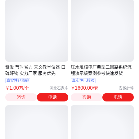
紫发 节时省力 天文教学仪器 口
压水堆核电厂典型二回路系统流
碑好物 实力厂家 服务优先
程演示板案例参考快速发货
真实性已核验
真实性已核验
1
.00
1600
.00
￥
万
/个
￥
/套
河北石家庄
安徽蚌埠
咨询
电话
咨询
电话