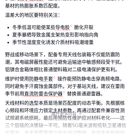
基材的热膨胀系数匹配度。
温差大的地区要特别关注：
冬季低温可能使某些
导电胶
脆化开裂
夏季暴晒导致金属支架热变形影响指向角
季节性湿度变化诱发介质材料吸潮增重
野战或移动场景下，配备专用天线包装箱不仅能防震防
潮，其电磁屏蔽性能还可避免运输途中敏感频段受干扰。
铝镁合金箱体相比普通塑料箱对二级电涌保护更有利。
维护时使用
防静电手套
操作能预防静电击穿高频电路，
同时避免手汗腐蚀金属部件。对于基站天线，建议在雷雨
季节前用
直流防雷击保护器
替换普通避雷器。
天线材料的选型本质是场景匹配度的动态平衡。先根据核
心频段和环境应力锁定主材参数，再通过配套件兼容性测
展开更多内容

试规避系统损耗，最后用预防性维护应对材料老化——这
三个层级的决策缺一不可。随着5G毫米波和低轨卫星通信
的普及，未来更需要建立包含测试数据、安装条件和维护