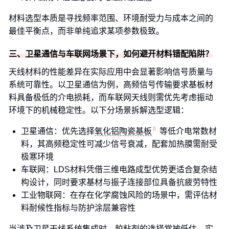
材料选型本质是寻找频率范围、环境耐受力与成本之间的
最佳平衡点，而非单纯追求某项参数极致。
三、卫星通信与车联网场景下，如何避开材料错配陷阱？
天线材料的性能差异在实际应用中会显著影响信号质量与
系统可靠性。以卫星通信为例，高频信号传输要求基板材
料具备极低的介电损耗，而车联网天线则需优先考虑振动
环境下的机械稳定性。以下分场景拆解选型逻辑：
卫星通信：优先选择
氧化铝陶瓷基板
等低介电常数材
料，其高频稳定性可减少信号衰减，配套加热膜需耐受
极寒环境
车联网：LDS材料凭借三维电路成型优势更适合复杂结
构设计，同时要求基材与振子连接部位具备抗疲劳特性
工业物联网：在存在化学腐蚀风险的场景中，需评估材
料耐候性指标与防护涂层兼容性
当涉及卫星天线系统集成时，胶粘剂的选择常被低估。实