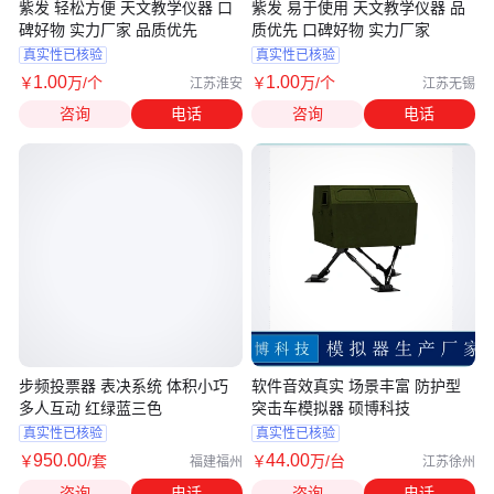
紫发 轻松方便 天文教学仪器 口
紫发 易于使用 天文教学仪器 品
碑好物 实力厂家 品质优先
质优先 口碑好物 实力厂家
真实性已核验
真实性已核验
1
.00
1
.00
￥
万
/个
￥
万
/个
江苏淮安
江苏无锡
咨询
电话
咨询
电话
步频投票器 表决系统 体积小巧
软件音效真实 场景丰富 防护型
多人互动 红绿蓝三色
突击车模拟器 硕博科技
真实性已核验
真实性已核验
950
.00
44
.00
￥
/套
￥
万
/台
福建福州
江苏徐州
咨询
电话
咨询
电话