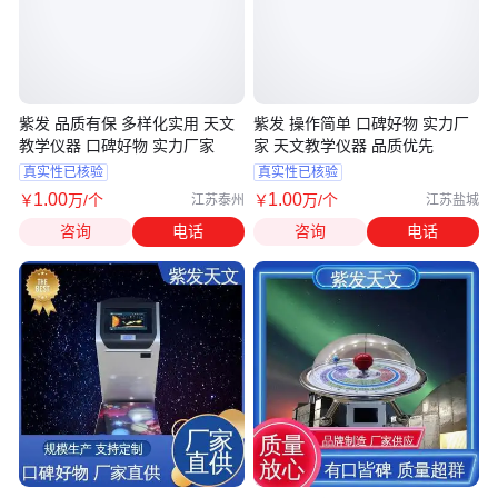
紫发 品质有保 多样化实用 天文
紫发 操作简单 口碑好物 实力厂
教学仪器 口碑好物 实力厂家
家 天文教学仪器 品质优先
真实性已核验
真实性已核验
1
.00
1
.00
￥
万
/个
￥
万
/个
江苏泰州
江苏盐城
咨询
电话
咨询
电话