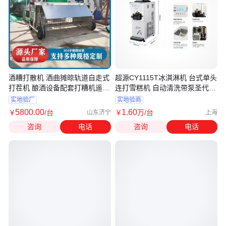
酒糟打散机 酒曲摊晾轨道自走式
超源CY1115T冰淇淋机 台式单头
打茬机 酿酒设备配套打糟机遥控
连打雪糕机 自动清洗带泵圣代甜
操作
筒机
实地验厂
实地验商
5800
.00
1
.60
￥
/台
￥
万
/台
山东济宁
上海
咨询
电话
咨询
电话