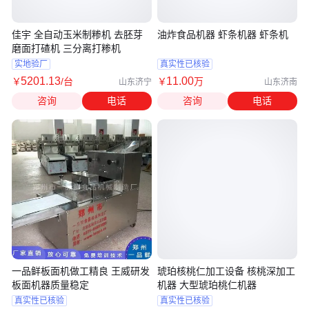
佳宇 全自动玉米制糁机 去胚芽
油炸食品机器 虾条机器 虾条机
磨面打碴机 三分离打糁机
实地验厂
真实性已核验
5201
.13
11
.00
￥
/台
￥
万
山东济宁
山东济南
咨询
电话
咨询
电话
一品鲜板面机做工精良 王威研发
琥珀核桃仁加工设备 核桃深加工
板面机器质量稳定
机器 大型琥珀桃仁机器
真实性已核验
真实性已核验