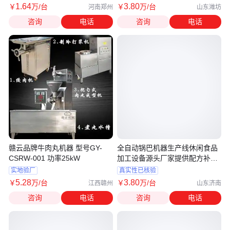
1
.64
3
.80
￥
万
/台
￥
万
/台
河南郑州
山东潍坊
咨询
电话
咨询
电话
赣云品牌牛肉丸机器 型号GY-
全自动锅巴机器生产线休闲食品
CSRW-001 功率25kW
加工设备源头厂家提供配方补贴
项目
实地验厂
真实性已核验
5
.28
3
.80
￥
万
/台
￥
万
/台
江西赣州
山东济南
咨询
电话
咨询
电话