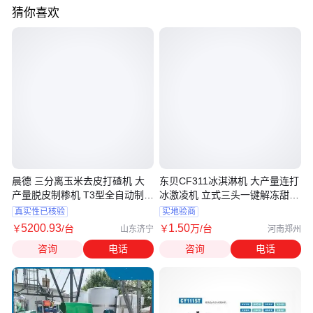
猜你喜欢
晨德 三分离玉米去皮打碴机 大
东贝CF311冰淇淋机 大产量连打
产量脱皮制糁机 T3型全自动制粉
冰激凌机 立式三头一键解冻甜筒
机
机
真实性已核验
实地验商
5200
.93
1
.50
￥
/台
￥
万
/台
山东济宁
河南郑州
咨询
电话
咨询
电话