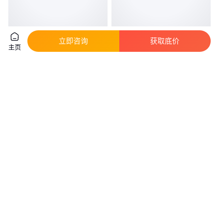
面馆用烩面机器 一品鲜烩面片机
大彤机械DT70型锅巴生产设备
立即咨询
获取底价
主页
王威商用烩面胚机
高效节能膨化机
真实性已核验
真实性已核验
6500
.00
4
.00
￥
/台
￥
万
/台
河南郑州
山东济南
咨询
电话
咨询
电话
英迪尔百事可乐机器 自助餐厅饮
宏海机械 电加热炒货机 炒花生
料机 冷饮机器厂家
瓜子糖炒栗子机器