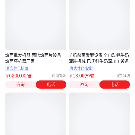
烩面批发机器 面馆烩面片设备
羊奶杀菌发酵设备 全自动牦牛奶
烩面坯机器厂家
灌装机械 巴氏鲜牛奶深加工设备
真实性已核验
真实性已核验
6200
.00
13
.00
￥
/台
￥
万
/套
河南郑州
山东潍坊
咨询
电话
咨询
电话