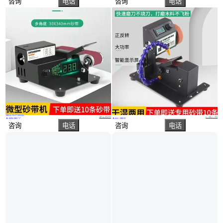
咨询
电话
咨询
电话
真实性已核验
电动万能磨刀机全自动小型砂轮磨刀器微型多功能砂带机小型家用
家用微型小型水磨砂带机迷你电动抛光机磨刀神器台式砂纸带打磨机
浙江杭州
广东广州
￥
189
.00
/个
￥
337
.00
/0
咨询
电话
咨询
电话