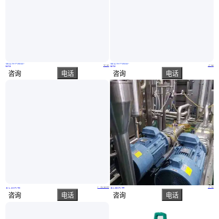
真实性已核验
真实性已核验
MONO螺杆泵W系列 转子【可以处理许多不同的应用】
CAT柱塞泵1CX013R-非常适合需要 0.5 GPM 或更低的雾化应用
天津
上海
面议
面议
咨询
电话
咨询
电话
日本toyooki丰兴消泡泵，完整的机械系统不会对液体质量产生影响
曼科斯双螺杆泵 选择我们不会错 多年经验 只为客户提供好产品 国标
广东深圳
上海
￥
5
.10
万
/件
￥
1
.80
万
/台
咨询
电话
咨询
电话