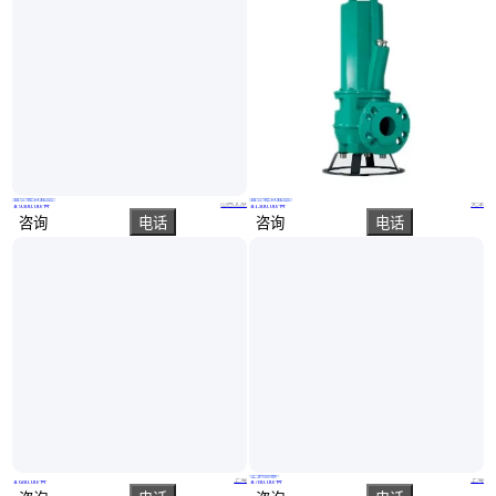
真实性已核验
真实性已核验
山能 BPW315/10M喷雾泵 可适应各种不同工况条件工作
WILO潜水排污泵FA 离心泵【坚固的设计，可能连续运行】
山西太原
天津
￥
9300
.00
/台
￥
1300
.00
/台
咨询
电话
咨询
电话
实地验商
wcb油泵 手动提油泵 小型手提齿轮油泵价钱
QDX手提式潜水电泵 单相小型潜水泵 农田灌溉用水泵
上海
上海
￥
680
.00
/台
￥
780
.00
/台