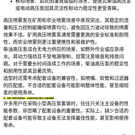
移动场景：如农田灌溉或临时排水，
便携式柴油高压泵
或
电动高压泵
因其灵活性和动力稳定性更受青睐。
高压喷雾泵在矿用和农业喷雾场景中表现突出，其稳定的流
量和压力控制能确保喷雾均匀，避免因压力波动导致的喷雾
效果不佳。
矿用高压喷雾泵
通常需要更高的安全标准和耐用
性，而农业喷雾则更注重便携性和易维护性。
柴油高压泵
适合无电力供应的场景，如野外作业或应急排
水。其动力强劲且不受电源限制，但需注意噪音和排放问
题。对于需要长时间连续工作的场景，柴油高压泵的稳定性
和耐用性是其显著优势。
选型时还需考虑配套设备的兼容性，如喷嘴、软管和过滤器
的匹配度。不合适的配套设备可能影响整体性能，甚至缩短
泵的使用寿命。
四、采购小型高压泵套装后，这些配套设备可能比主设备更重要
许多用户在采购小型高压泵套装时，往往只关注主设备的性
能参数，却忽略了配套设备的重要性。实际上，缺少合适的
配套设备可能导致主设备无法发挥最佳性能，甚至影响使用
寿命。