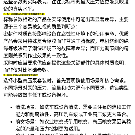
这些参数的实际表现，往往比标称的最大压力值更能反映设
备的真实水平。
二、为什么同样规格的小型高压泵套装效果差很多？
标称参数相近的产品在实际使用中可能出现显著差异，主要
源于三个容易被忽视的质量判断点：
密封件材质直接影响设备在腐蚀性环境下的使用寿命，优质
产品会采用特殊复合橡胶而非普通丁腈橡胶；电机绕组的绝
缘等级决定了潮湿环境下的故障率差异；而压力调节阀的精
度则关系到作业效果的一致性。
采购时应当要求供应商提供这些关键部件的具体材质说明，
而非仅对比基础参数。
三、不同场景下的小型高压泵套装选型建议
选择小型高压泵套装时，首先要明确使用场景和核心需求。
不同场景对泵的压力、流量和动力源有不同要求，选错类型
可能导致效率低下或设备损坏。
清洗场景：如洗车或设备清洗，需要关注泵的连续工作
能力和耐腐蚀性，
高压洗车泵
或
工业高压泵
更为适合。
喷雾场景：如农业喷雾或矿用喷雾，
高压喷雾泵
因其稳
定的流量和压力控制更为适用。