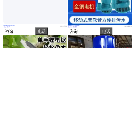
真实性已核验
真实性已核验
小型污泥泵厂家_移动轻便小型污泥泵
单相小型污水泵220V家用潜水排污泵50WQD10-12-1.1
山东济南
浙江台州
￥
2
.08
万
￥
340
.00
/台
咨询
电话
咨询
电话
真实性已核验
立安锂电池多功能手提式小型家用电锯 伐树手锯便携式电链锯链条
立式管道泵型号大全 ISG50-100小型管道离心泵
河北廊坊
上海
￥
220
.00
/台
￥
600
.00
/台
咨询
电话
咨询
电话