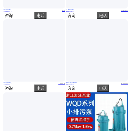
实地验商
实地验商
QDX家用潜水电泵 220V小型单相潜水泵 井用水泵
SYB-2B-1S小型高压泵手动建筑施工使用便携 方便
上海
山东济宁
￥
680
.00
/台
￥
220
.00
/台
咨询
电话
咨询
电话
实地验商
真实性已核验
QDX小型潜水电泵,手提式潜水泵
小型台式电动磨刀神器机多功能家用商用砂带机打磨抛光开刃小型
上海青浦
浙江杭州
￥
580
.00
/台
￥
279
.00
/个
咨询
电话
咨询
电话