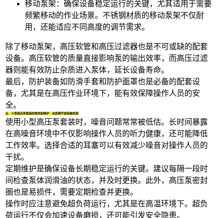
移动泵架
：确保设备稳定运行的关键，尤其适用于需要
频繁移动的作业场景。不锈钢材质的移动泵架不仅耐
用，还能适应不同高度的调节需求。
除了移动泵架，
高压软管
和
高压过滤器
也是不可或缺的配套
设备。高压软管的质量直接影响泵的输出效率，而高压过滤
器则能有效防止杂质进入泵体，延长设备寿命。
最后，防护装备如
防滑手套
和
防护面罩
也是必备的配套设
备，尤其是在高压作业环境下，能有效保障操作人员的安
全。
五、小型高压泵套装的使用和维护：这些细节容易被忽视
使用小型高压泵套装时，噪音问题常常被低估。长时间暴露
在高噪音环境中不仅影响操作人员的听力健康，还可能降低
工作效率。选择合适的
耳塞
可以有效减少噪音对操作人员的
干扰。
定期维护是确保设备长期稳定运行的关键。建议每隔一段时
间检查
泵体润滑油
的状态，并及时更换。此外，
高压泵密封
圈
也是易损件，需要定期检查并更换。
操作时应注意避免超负荷运行，尤其是在高温环境下。超负
荷运行不仅会加速设备磨损，还可能引发安全隐患。