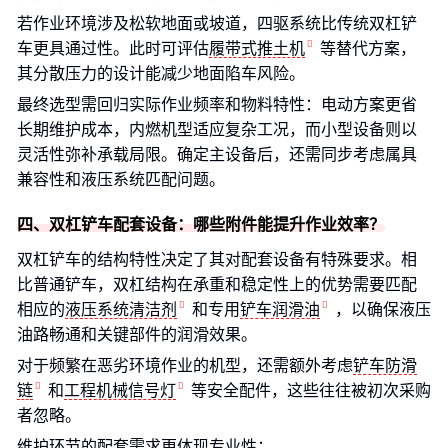
若作业环境涉及松软地面或坡道，四驱系统比传统双杠铲
车更具通过性。此时可评估
履带式推土机
等替代方案，
其分散压力的设计能减少地面陷车风险。
最终选型需回归实际作业频率和物料特性：电动方案更省
长期维护成本，内燃机型适应复杂工况，而小型设备则以
灵活性弥补承载局限。确定主设备后，还需同步考虑属具
兼容性和液压系统匹配问题。
四、双杠铲车配套设备：哪些附件能提升作业效率？
双杠铲车的结构特性决定了其对配套设备有特殊要求。相
比普通铲车，双杠结构在承重和稳定性上的优势需要匹配
相应的
液压系统清洁剂
和专用
铲车润滑油
，以确保液压
油路畅通和关键部件的润滑效果。
对于频繁在恶劣环境作业的机型，还需额外考虑
铲车防滑
链
和
工程机械信号灯
等安全配件，这些往往被初次采购
者忽略。
维护环节的配套需求更体现专业性：