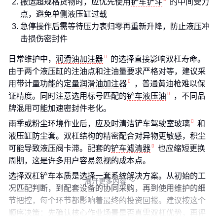
搬运超规格货物时，应优先使用
铲车铲斗
的中间受力
点，避免单侧液压缸过载
急停操作后需等待压力表归零再重新升降，防止液压冲
击损伤密封件
日常维护中，
润滑油加注器
的选择直接影响双杠寿命。
由于两个液压缸的注油点和注油量要求严格对等，建议采
用带计量功能的
定量润滑油加注器
，普通黄油枪难以保
证精度。同时注意选用标号匹配的
铲车液压油
，不同品
牌混用可能加速密封件老化。
雨季或粉尘环境作业后，应及时清洁
铲车驾驶室玻璃
和
液压缸防尘套。双杠结构的精密配合对异物更敏感，积尘
可能导致液压阀卡滞。配套的
铲车滤清器
也应缩短更换
周期，这是许多用户容易忽视的成本点。
选择双杠铲车本质是选择一套系统解决方案。从初始的工
展开更多内容

况匹配判断，到配套设备的协同采购，再到使用维护的细
节把控，每个环节都影响着最终的投资回报。建议按这个
顺序决策：先确认核心作业场景是否真需双杠优势，再评