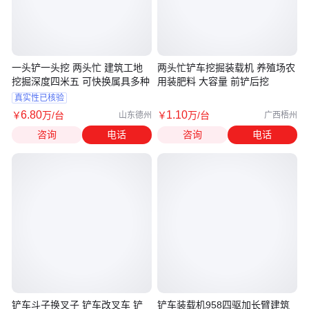
一头铲一头挖 两头忙 建筑工地
两头忙铲车挖掘装载机 养殖场农
挖掘深度四米五 可快换属具多种
用装肥料 大容量 前铲后挖
真实性已核验
6
.80
1
.10
￥
万
/台
￥
万
/台
山东德州
广西梧州
咨询
电话
咨询
电话
铲车斗子换叉子 铲车改叉车 铲
铲车装载机958四驱加长臂建筑