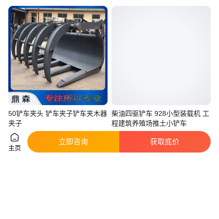
50铲车夹头 铲车夹子铲车夹木器
柴油四驱铲车 928小型装载机 工
夹子
程建筑养殖场推土小铲车
真实性已核验
实地验商
立即咨询
获取底价
1800
.00
5000
.00
￥
￥
/台
山东烟台
山东济宁
主页
咨询
电话
咨询
电话