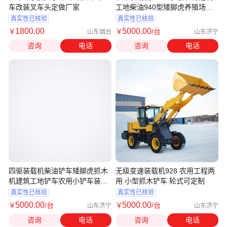
车改装叉车头定做厂家
工地柴油940型矮脚虎养殖场抓
木机
真实性已核验
真实性已核验
1800
.00
5000
.00
￥
￥
/台
山东烟台
山东济宁
咨询
电话
咨询
电话
四驱装载机柴油铲车矮脚虎抓木
无级变速装载机928 农用工程两
机建筑工地铲车农用小铲车装卸
用 小型抓木铲车 轮式可定制
机
真实性已核验
真实性已核验
5000
.00
5000
.00
￥
/台
￥
/台
山东济宁
山东济宁
咨询
电话
咨询
电话