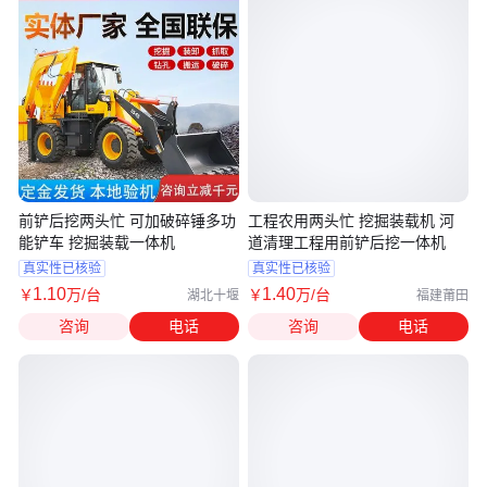
前铲后挖两头忙 可加破碎锤多功
工程农用两头忙 挖掘装载机 河
能铲车 挖掘装载一体机
道清理工程用前铲后挖一体机
真实性已核验
真实性已核验
1
.10
1
.40
￥
万
/台
￥
万
/台
湖北十堰
福建莆田
咨询
电话
咨询
电话