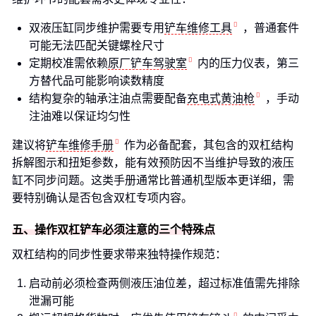
双液压缸同步维护需要专用
铲车维修工具
，普通套件
可能无法匹配关键螺栓尺寸
定期校准需依赖
原厂铲车驾驶室
内的压力仪表，第三
方替代品可能影响读数精度
结构复杂的轴承注油点需要配备
充电式黄油枪
，手动
注油难以保证均匀性
建议将
铲车维修手册
作为必备配套，其包含的双杠结构
拆解图示和扭矩参数，能有效预防因不当维护导致的液压
缸不同步问题。这类手册通常比普通机型版本更详细，需
要特别确认是否包含双杠专项内容。
五、操作双杠铲车必须注意的三个特殊点
双杠结构的同步性要求带来独特操作规范：
启动前必须检查两侧液压油位差，超过标准值需先排除
泄漏可能