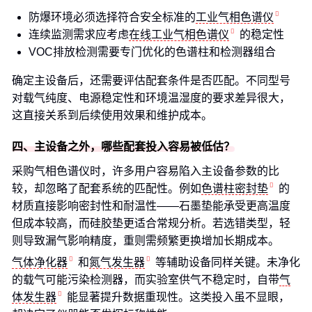
防爆环境必须选择符合安全标准的
工业气相色谱仪
连续监测需求应考虑
在线工业气相色谱仪
的稳定性
VOC排放检测需要专门优化的色谱柱和检测器组合
确定主设备后，还需要评估配套条件是否匹配。不同型号
对载气纯度、电源稳定性和环境温湿度的要求差异很大，
这直接关系到后续使用效果和维护成本。
四、主设备之外，哪些配套投入容易被低估？
采购气相色谱仪时，许多用户容易陷入主设备参数的比
较，却忽略了配套系统的匹配性。例如
色谱柱密封垫
的
材质直接影响密封性和耐温性——石墨垫能承受更高温度
但成本较高，而硅胶垫更适合常规分析。若选错类型，轻
则导致漏气影响精度，重则需频繁更换增加长期成本。
气体净化器
和
氮气发生器
等辅助设备同样关键。未净化
的载气可能污染检测器，而实验室供气不稳定时，自带
气
体发生器
能显著提升数据重现性。这类投入虽不显眼，