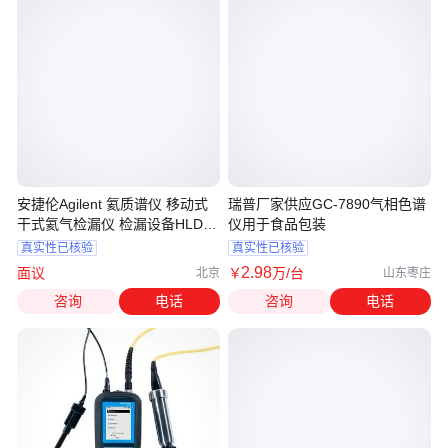
安捷伦Agilent 氦质谱仪 移动式
瑞普厂家供应GC-7890气相色谱
干式氦气检漏仪 检漏设备HLD
仪用于食品包装
MD30
真实性已核验
真实性已核验
2
.98
面议
￥
万
/台
北京
山东枣庄
咨询
电话
咨询
电话