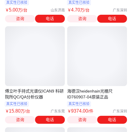
真实性已核验
真实性已核验
5
.00
4
.70
￥
万
/台
￥
万
/台
山东济南
广东深圳
咨询
电话
咨询
电话
傅立叶手持式光谱仪ICAN9 科研
海德汉heidenhain光栅尺
院所QC/QA分析仪器
ID760907-04原装正品
真实性已核验
真实性已核验
15
.80
9374
.00
￥
万
/台
￥
/件
广东东莞
广东深圳
咨询
电话
咨询
电话