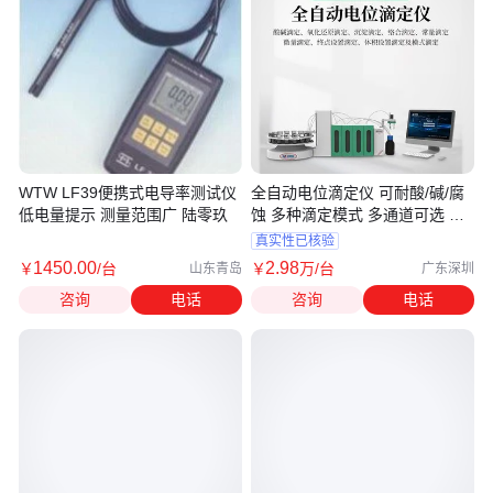
WTW LF39便携式电导率测试仪
全自动电位滴定仪 可耐酸/碱/腐
低电量提示 测量范围广 陆零玖
蚀 多种滴定模式 多通道可选 开
机自检
真实性已核验
1450
.00
2
.98
￥
/台
￥
万
/台
山东青岛
广东深圳
咨询
电话
咨询
电话