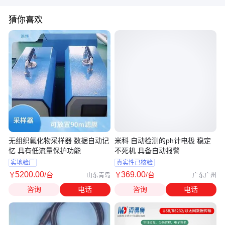
猜你喜欢
无组织氟化物采样器 数据自动记
米科 自动检测的ph计电极 稳定
忆 具有低流量保护功能
不死机 具备自动报警
实地验厂
真实性已核验
5200
.00
369
.00
￥
/台
￥
/台
山东青岛
广东广州
咨询
电话
咨询
电话