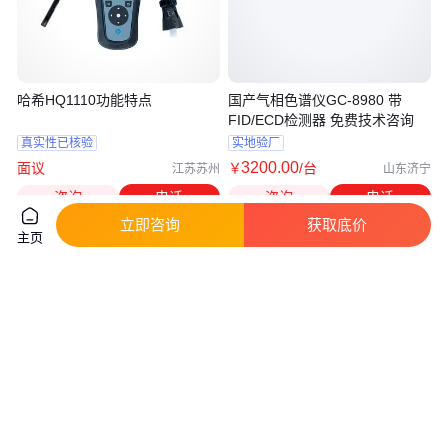
哈希HQ1110功能特点
国产气相色谱仪GC-8980 带
FID/ECD检测器 免费技术咨询
真实性已核验
实地验厂
3200
.00
面议
￥
/台
江苏苏州
山东济宁
咨询
电话
咨询
电话
立即咨询
获取底价
主页
梅特勒电导率仪 F3-Standard
珀金埃尔默Clarus580气相色谱