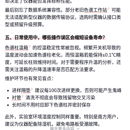
却决定了仪器能否发挥标称性能。
最后别忘了数据系统兼容性。部分老旧
色谱工作站
可能
无法适配新型仪器的数据传输协议，选购时需确认接口类
型或预留升级预算。
五、日常使用中，哪些操作误区会缩短设备寿命？
色谱柱温箱
的控温稳定性常被忽视。频繁开关机导致的
温度波动会加速色谱柱老化，而恒温箱若能保持±0.1℃精
度，可延长柱效维持时间。对于需要程序升温的分析，还
需关注温箱的升降温速率是否匹配方法要求。
维护环节也有常见盲点：
进样
隔垫
建议每100次进样更换，否则可能产生鬼峰
衬管
清洗不彻底会导致残留物交叉污染
长时间不用时应卸下色谱柱并密封保存
此外，实验室环境湿度控制同样重要。特别是南方用户，
建议为仪器配备除湿机，避免电路板受潮故障。
展开更多内容
