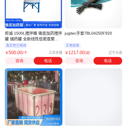
炬诚 1500L搅拌桶 锥底加药搅拌
jugitec手套7BL04250F920
罐 储药罐 全新线性低密度聚乙
烯
真实性已核验
实地验商
500
.00
1217
.00
￥
/个
￥
/对
江苏无锡
辽宁大连
咨询
电话
咨询
电话