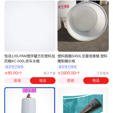
恒适120LPAM搅拌罐方形塑料加
塑料圆桶5000L豆瓣发酵桶 塑料
药箱KC-500L房车水箱
腌制桶价格
真实性已核验
真实性已核验
80
.00
1600
.00
￥
/个
￥
/个
浙江宁波
江苏常州
咨询
电话
咨询
电话