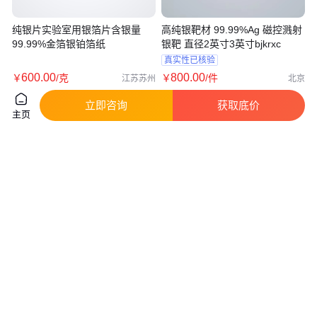
纯银片实验室用银箔片含银量
高纯银靶材 99.99%Ag 磁控溅射
99.99%金箔银铂箔纸
银靶 直径2英寸3英寸bjkrxc
真实性已核验
600
.00
800
.00
￥
/克
￥
/件
江苏苏州
北京
咨询
电话
咨询
电话
立即咨询
获取底价
主页
TIJO 纯银粉球形银粉末磁控溅射
中诺新材 金属银 Ag particle 蒸
银靶材 平面冷喷涂15-53μm
镀熔炼专用 电话咨询详情
真实性已核验
真实性已核验