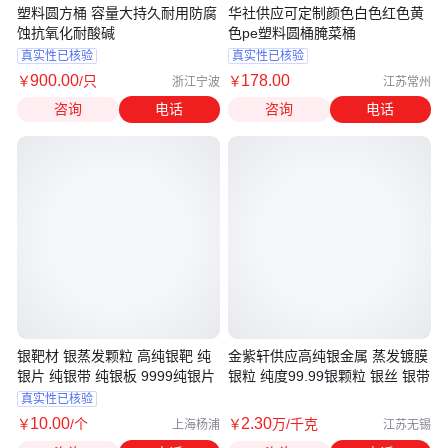
塑料圆方桶 容量大持久耐用防腐
华社供应可定制颜色白色红色黄
蚀抗氧化耐酸碱
色pe塑料圆桶腌菜桶
真实性已核验
真实性已核验
900
.00
178
.00
￥
/只
￥
浙江宁波
江苏常州
咨询
电话
咨询
电话
银靶材 银蒸发颗粒 高纯银靶 纯
金紫轩供应高纯银金属 蒸发镀膜
银片 纯银带 纯银板 9999纯银片
银粒 纯度99.99银颗粒 银丝 银带
真实性已核验
10
.00
2
.30
￥
/个
￥
万
/千克
上海杨浦
江苏无锡