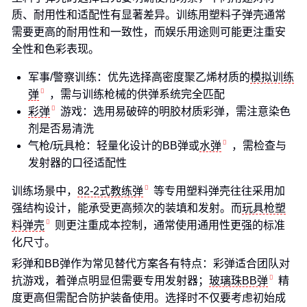
质、耐用性和适配性有显著差异。训练用塑料子弹壳通常
需要更高的耐用性和一致性，而娱乐用途则可能更注重安
全性和色彩表现。
军事/警察训练：优先选择高密度聚乙烯材质的
模拟训练
弹
，需与训练枪械的供弹系统完全匹配
彩弹
游戏：选用易破碎的明胶材质彩弹，需注意染色
剂是否易清洗
气枪/玩具枪：轻量化设计的BB弹或
水弹
，需检查与
发射器的口径适配性
训练场景中，
82-2式教练弹
等专用塑料弹壳往往采用加
强结构设计，能承受更高频次的装填和发射。而
玩具枪塑
料弹壳
则更注重成本控制，通常使用通用性更强的标准
化尺寸。
彩弹和BB弹作为常见替代方案各有特点：彩弹适合团队对
抗游戏，着弹点明显但需要专用发射器；
玻璃珠BB弹
精
度更高但需配合防护装备使用。选择时不仅要考虑初始成