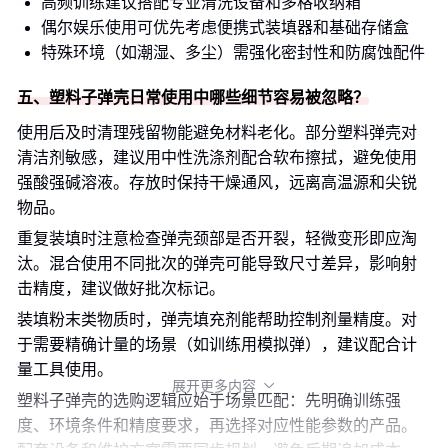
高频训练建议搭配专业清洗设备和多格收纳箱
偶尔娱乐使用可优先考虑便携式装填器和基础存储盒
特殊环境（如潮湿、多尘）需强化密封性和防腐蚀配件
五、塑料子弹壳日常使用中哪些细节容易被忽略？
使用后及时清理残留物能避免材料老化。部分塑料弹壳对
清洁剂敏感，建议用中性洗涤剂配合软布擦拭，避免使用
强酸强碱溶液。存放时保持干燥通风，远离高温源和尖锐
物品。
重复装填时注意检查弹壳颈部是否开裂，轻微变形即应淘
汰。混合使用不同批次的弹壳可能导致尺寸差异，影响射
击精度，建议做好批次标记。
装填粉末类物质时，弹壳填充剂能帮助控制剂量精度。对
于需要精确计量的场景（如训练用模拟弹），建议配合计
量工具使用。
展开更多内容

塑料子弹壳的选购逻辑应始于场景匹配：先明确训练强
度、环境条件和精度要求，再选择对应性能参数的产品。