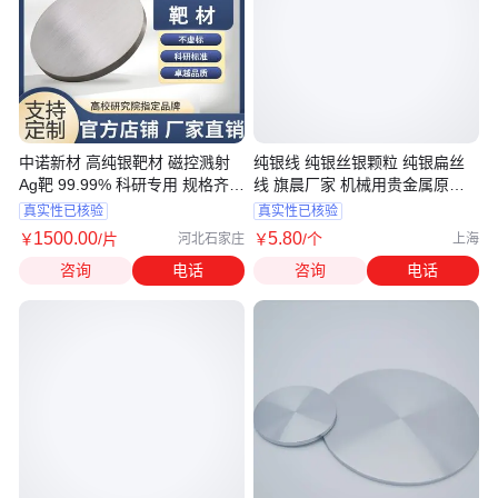
中诺新材 高纯银靶材 磁控溅射
纯银线 纯银丝银颗粒 纯银扁丝
Ag靶 99.99% 科研专用 规格齐全
线 旗晨厂家 机械用贵金属原料
货到付款
加工
真实性已核验
真实性已核验
1500
.00
5
.80
￥
/片
￥
/个
河北石家庄
上海
咨询
电话
咨询
电话