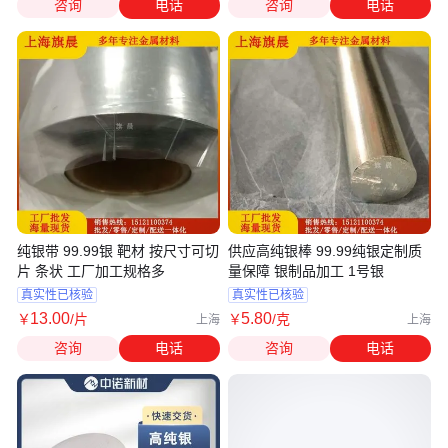
咨询
电话
咨询
电话
纯银带 99.99银 靶材 按尺寸可切
供应高纯银棒 99.99纯银定制质
片 条状 工厂加工规格多
量保障 银制品加工 1号银
真实性已核验
真实性已核验
13
.00
5
.80
￥
/片
￥
/克
上海
上海
咨询
电话
咨询
电话