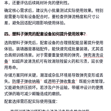
本，还要评估后续耗材补充的便利性。
确定核心需求后，建议先小批量测试实际使用效果。特别
是需要与现有设备配合时，要检查供弹流畅度和尺寸公
差，避免因适配问题影响使用体验。
四、塑料子弹壳的配套设备如何提升使用效率？
选购塑料子弹壳后，配套设备的合理搭配能显著提升使用
体验。装填器是基础配件，能快速完成批量装填，尤其适
合高频训练场景。对于需要重复使用的弹壳，
弹壳清洗设
备
如超声波清洗机可有效清除残留火药和污渍，延长使
用寿命。
存储方案同样关键，潮湿或杂乱环境易导致弹壳变形或丢
失。
防爆子弹收纳箱
或
透明子弹收集盒
既能分类管理，
又能避免挤压损坏。若涉及户外运输，带缓冲设计的便携
式弹药箱可减少颠簸造成的磨损。
配套选择需匹配实际使用强度：