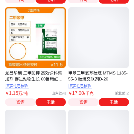
龙昌华瑞 二甲酸钾 高效饲料添
甲基三甲氧基硅烷 MTMS 1185-
加剂 促进动物生长 60目精细颗
55-3 硅烷交联剂D-20
粒
真实性已核验
真实性已核验
1
.15
17
.00
￥
万
/吨
￥
/千克
山东德州
湖北武汉
咨询
电话
咨询
电话