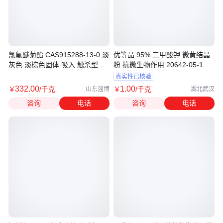
氯氟醚菊酯 CAS915288-13-0 淡
优等品 95% 二甲酸钾 微黄结晶
灰色 淡棕色固体 吸入 触杀型 杀
粉 抗微生物作用 20642-05-1
虫剂
真实性已核验
332
.00
1
.00
￥
/千克
￥
/千克
山东淄博
湖北武汉
咨询
电话
咨询
电话