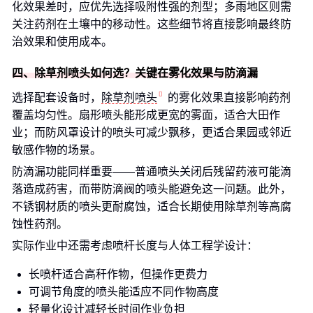
化效果差时，应优先选择吸附性强的剂型；多雨地区则需
关注药剂在土壤中的移动性。这些细节将直接影响最终防
治效果和使用成本。
四、除草剂喷头如何选？关键在雾化效果与防滴漏
选择配套设备时，
除草剂喷头
的雾化效果直接影响药剂
覆盖均匀性。扇形喷头能形成更宽的雾面，适合大田作
业；而防风罩设计的喷头可减少飘移，更适合果园或邻近
敏感作物的场景。
防滴漏功能同样重要——普通喷头关闭后残留药液可能滴
落造成药害，而带防滴阀的喷头能避免这一问题。此外，
不锈钢材质的喷头更耐腐蚀，适合长期使用除草剂等高腐
蚀性药剂。
实际作业中还需考虑喷杆长度与人体工程学设计：
长喷杆适合高秆作物，但操作更费力
可调节角度的喷头能适应不同作物高度
轻量化设计减轻长时间作业负担