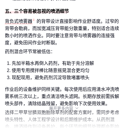
五、三个容易被忽视的喷洒细节
背负式喷雾器
的背带设计直接影响作业舒适度。过窄的
背带会勒肩，而加宽减压背带能分散重量，特别适合连续
数小时的喷洒作业。同时要注意背带与喷雾器的连接强
度，避免田间作业时断裂。
药剂混合环节常被低估：
先加半箱水再倒入药剂，有助于充分溶解
使用专用搅拌棒比随意摇晃混合更均匀
现配现用，避免药剂沉淀导致堵塞喷头
作业后的设备维护同样关键。每次使用后应用清水冲洗喷
雾系统三次以上，重点清洁喷头滤网。长期存放前需拆解
喷头部件，清除结晶残留，避免影响下次使用效果。
展开更多内容

选择二甲草甘膦双胞胎除草剂的配套方案时，需同步考虑
喷头特性、人体工程学设计和后期维护成本。从药剂混
合、喷洒操作到设备养护，每个环节的细节处理都会影响