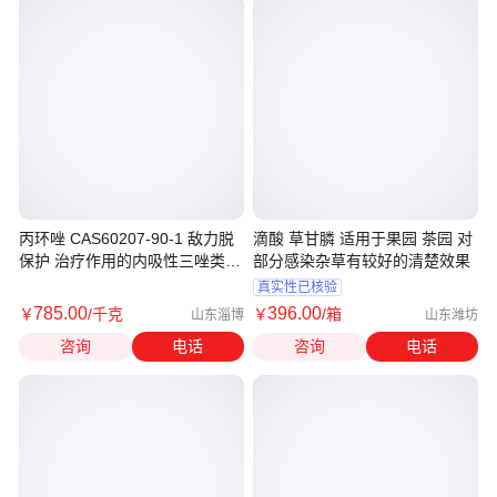
丙环唑 CAS60207-90-1 敌力脱
滴酸 草甘膦 适用于果园 茶园 对
保护 治疗作用的内吸性三唑类杀
部分感染杂草有较好的清楚效果
菌剂
真实性已核验
785
.00
396
.00
￥
/千克
￥
/箱
山东淄博
山东潍坊
咨询
电话
咨询
电话