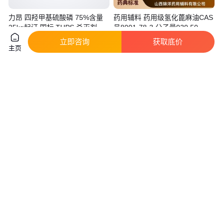
力昂 四羟甲基硫酸磷 75%含量
药用辅料 药用级氢化蓖麻油CAS
25kg起订 国标 THPS 杀灭剂 阻
号8001-78-3 分子量939.50
燃剂
真实性已核验
实地验商
立即咨询
获取底价
主页
8
.00
380
.00
￥
/千克
￥
/千克
山东济宁
山西临汾
咨询
电话
咨询
电话
甲基三甲氧基硅烷 制造有机硅化
苯基三甲氧基硅烷 三甲基氧基苯
合物 1185-55-3 新动能
基硅烷 2996-92-1 量大优惠
真实性已核验
75
.00
14
.00
￥
/千克
￥
/千克
山东济南
湖北武汉