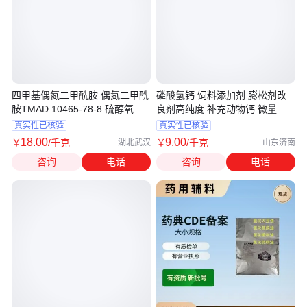
四甲基偶氮二甲酰胺 偶氮二甲酰
磷酸氢钙 饲料添加剂 膨松剂改
胺TMAD 10465-78-8 硫醇氧化
良剂高纯度 补充动物钙 微量元
剂
素 矿物质
真实性已核验
真实性已核验
18
.00
9
.00
￥
/千克
￥
/千克
湖北武汉
山东济南
咨询
电话
咨询
电话