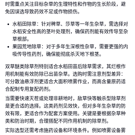
时需重点关注目标杂草的生理特性和作物的生长阶段，避
免因误选导致药效不足或作物损伤。
水稻田除草：针对稗草、莎草等一年生杂草，需选择对
水稻安全性高的茎叶处理剂，确保药剂能有效传导至杂
草根部。
果园荒地除草：对于多年生深根性杂草，需要更强的内
吸传导性药剂，确保能彻底杀灭地下根茎。
双草醚类除草剂特别适合水稻田苗后除草需求，其烂根作
用机制能有效防除已出苗杂草。选购时需注意剂型差异：
可分散油悬浮剂更适合大面积喷雾作业，而高含量原药适
合配制专用复配药剂。
当需要快速灭茬或处理非耕地时，敌草快等触杀型除草剂
是更合适的选择。这类药剂见效快，但对多年生杂草的防
效有限，更适合作为配套方案使用。关键是要根据杂草种
类和防治时期，合理搭配不同作用机制的除草剂。
实际选型还需考虑施药设备和环境条件。例如喷雾设备雾