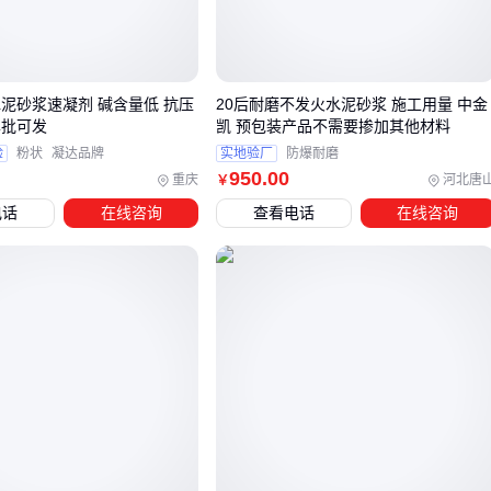
率
完工项目考察：查看相同气候条件下已施工墙面的实际表现
这种立体验证能有效识别那些仅实验室数据达标，但批量生产
水泥砂浆速凝剂 碱含量低 抗压
20后耐磨不发火水泥砂浆 施工用量 中金
单批可发
凯 预包装产品不需要掺加其他材料
一致性不足的供应商。
验
粉状
凝达品牌
实地验厂
防爆耐磨
950
.00
重庆
河北唐
￥
三、轻质抹灰石膏与抗裂薄抹灰如何根据墙体特性选
电话
在线咨询
查看电话
在线咨询
择？
薄抹灰材料的选择需紧密贴合墙体基层特性，
轻质抹灰石膏
与
抗裂薄抹灰
虽同属薄层施工体系，但核心性能差异决定了
适用场景的分野。
轻质抹灰石膏：更适合内墙轻质隔墙、加气混凝土砌块等吸
水率较高的基层，其微膨胀特性和保水性能能有效避免快速
失水导致的空鼓
抗裂薄抹灰：针对
外墙保温系统
、混凝土剪力墙等易变形
基层设计，聚合物改性后的抗裂性能可承受结构温差变形应