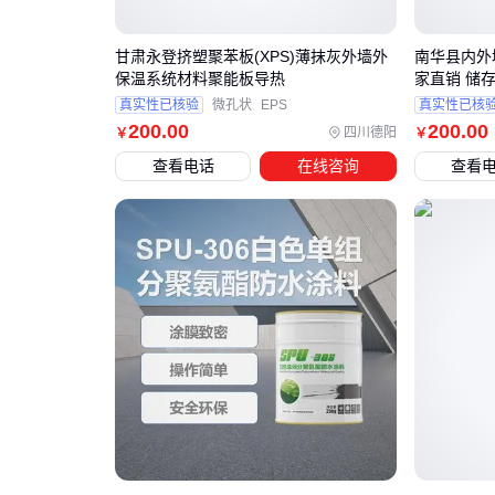
甘肃永登挤塑聚苯板(XPS)薄抹灰外墙外
南华县内外
保温系统材料聚能板导热
家直销 储存
真实性已核验
微孔状
EPS
真实性已核
200
.00
200
.00
四川德阳
￥
￥
查看电话
在线咨询
查看