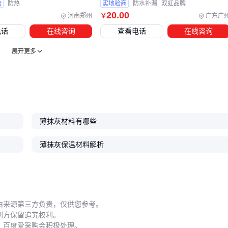
验
防热
实地验商
防水补漏
双虹品牌
现场常见的凝固时间不稳定问题，往往源于混合不均匀导致的
20
.00
河南郑州
广东广
￥
局部材料反应差异。
电话
在线咨询
查看电话
在线咨询
配套工具的选择逻辑应遵循主材性能反向推导：高粘结强度的
展开更多
薄抹灰材料需要更高精度的喷涂设备，而快干型配方则对搅拌
机的清洁效率提出要求。下次采购时，不妨将配套工具预算纳
入整体成本评估。
五、薄抹灰材料施工中的三个预警信号与应对策略
薄抹灰材料有哪些
材料上墙后的异常表现是最直接的质检报告。当发现以下情况
时，需要立即停工排查：
薄抹灰保温材料解析
喷涂后出现流挂或局部堆积：通常是
砂浆喷涂枪
气压不稳
或喷嘴磨损导致
初凝时间与标称值差异明显：检查搅拌用水温度是否超标或
由来源第三方负责，仅供您参考。
添加剂比例错误
利方保留追究权利。
干燥后敲击有空鼓声：往往因基层除尘不彻底或界面剂未完
，百度爱采购会积极处理。