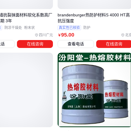
力
墙抗裂抹面材料软化系数高厂
brandenburger热防护材料S 4000 HT高
期 3年
抗压强度
轻质抹灰石膏的施工便捷性在工期紧张项目中优势明显，但需
验
阴凉干燥处
粉末状
真实性已核验
防护
注意其耐水性限制，潮湿环境应考虑搭配
防水轻质抹灰石膏
95
.00
四川广元
北
￥
或
界面剂
处理。而抗裂薄抹灰作为外墙保温系统的罩面层
电话
在线咨询
查看电话
在线咨询
时，需确保与
保温抗裂抹面
系统的兼容性。
特殊场景还需关注材料协同：
防火要求高的商业空间，优先选用
防火轻质抹灰石膏
与防
火网格布组合
温差大的外立面，抗裂薄抹灰需配合
耐碱网格布
增强整体
抗裂性
既有墙体改造项目，需先通过界面剂解决新旧基层粘结力差
异问题
最终选型应基于基层检测报告和施工环境评估，避免仅凭经验
判断。配套的界面剂和增强材料选择同样影响整体系统性能，