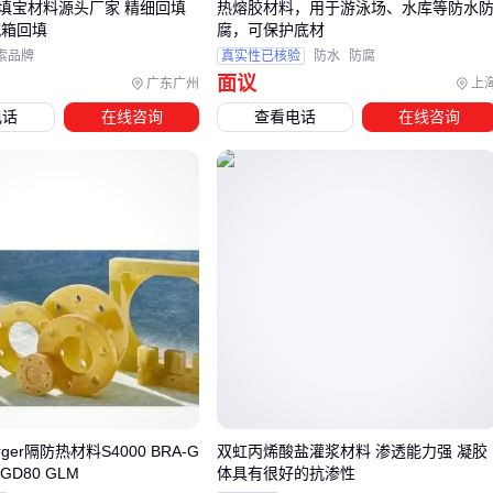
填宝材料源头厂家 精细回填
热熔胶材料，用于游泳场、水库等防水
沉箱回填
腐，可保护底材
这需要结合下一环节的施工控制要点综合决策。
索品牌
真实性已核验
防水
防腐
面议
广东广州
上
四、为什么薄抹灰材料施工效果总差强人意？你可能忽
略了这些配套
电话
在线咨询
查看电话
在线咨询
采购薄抹灰材料后，许多施工团队常遇到材料粘结不牢、表面
开裂等问题，往往归咎于主材质量，实则配套工具的选择同样
关键。界面剂处理不到位会导致基层吸附不均，而耐碱网格布
若抗拉强度不足，在墙体轻微变形时就会失去抗裂作用。
关键配套通常分为三类：
基层处理工具：如
手持式砂浆喷涂枪
确保界面剂均匀覆盖
增强材料：耐碱网格布的克重和耐碱性直接影响抗裂年限
混合设备：
抹灰专用搅拌机
的搅拌效率决定材料均匀度
以搅拌环节为例，人工拌合容易引入气泡且难以控制水灰比，
urger隔防热材料S4000 BRA-G
双虹丙烯酸盐灌浆材料 渗透能力强 凝胶
XGD80 GLM
体具有很好的抗渗性
而专业搅拌机通过双卧轴设计能实现更充分的材料融合。施工