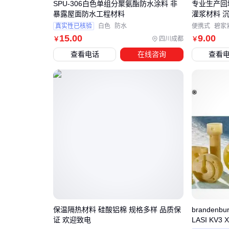
SPU-306白色单组分聚氨酯防水涂料 非
专业生产回
暴露屋面防水工程材料
灌浆材料 
真实性已核验
白色
防水
便携式
碧家
15
.00
9
.00
四川成都
￥
￥
查看电话
在线咨询
查看
保温隔热材料 硅酸铝棉 规格多样 品质保
brandenb
证 欢迎致电
LASI KV3 