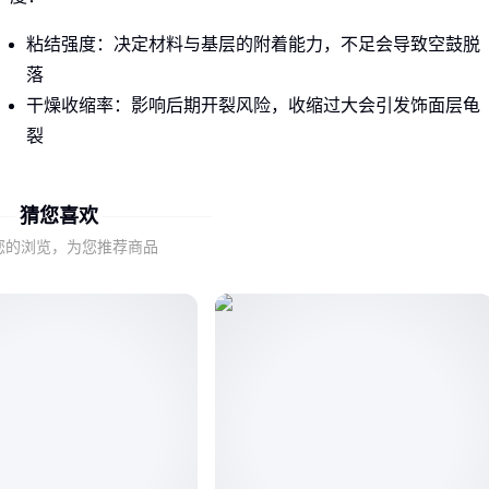
粘结强度：决定材料与基层的附着能力，不足会导致空鼓脱
落
干燥收缩率：影响后期开裂风险，收缩过大会引发饰面层龟
裂
可操作时间：关系到施工效率，凝固过快可能造成材料浪费
猜您喜欢
这些参数在出厂检测报告中通常有明确标注，但采购时若仅对
比厚度和单价，相当于用二维标准衡量三维性能。
您的浏览，为您推荐商品
二、如何验证供应商的真实履约能力？
当供应商提供符合国标的检测报告后，采购方还需要通过三重
验证来降低风险：
生产现场审核：观察原料仓储条件是否防潮，搅拌设备精度
是否稳定
第三方样品测试：重点复测与施工强相关的粘结强度和收缩