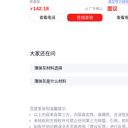
新嘉耐
真实性已核
142
.18
面议
广东佛山
￥
查看电话
在线咨询
查看
大家还在问
薄抹灰材料选择
薄抹灰是什么材料
百度爱采购温馨提示：
以上内容来自第三方，内容真实性、准确性、合法性
未经权利方授权许可禁止任何第三方转载、引用，权
如有任何问题请点击页面底部『建议反馈』进行反馈