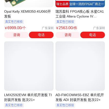
Opal Kelly XEM8350-KU060开
瑞苏盈科 FPGA核心板 水星CA1
发板
工业级 Altera Cyclone IV
EP4CE75/115
真实性已核验
真实性已核验
6999
.00
2563
.00
￥
/个
￥
/件
广东深圳
广东深圳
咨询
电话
咨询
电话
LMX2592EVM 单片机开发板 TI
AD-FMCOMMS5-EBZ 单片机开
封装开发板 批次21+
发板 ADI 封装开发板 批次22+
真实性已核验
真实性已核验