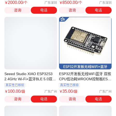
2000
.00
8500
.00
￥
/个
￥
/个
广东深圳
广东深圳
咨询
电话
咨询
电话
Seeed Studio XIAO ESP32S3
ESP32开发板无线WiFi蓝牙 双核
2.4GHz Wi-Fi+蓝牙BLE 5.0双核
CPU低功耗WROOM控制板ESP-
开发板
32S
真实性已核验
真实性已核验
100
.00
35
.00
￥
/袋
￥
/袋
广东广州
广东广州
咨询
电话
咨询
电话