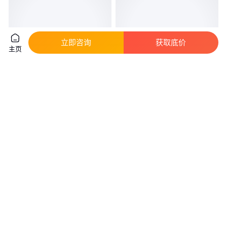
立即咨询
获取底价
主页
BRAINPAD-AR1 开发板GHI
乐鑫双核ESP32开发板 陶瓷天线
Electronics 全新原装正品
低功耗 电池供电版 WiFi 蓝牙主
板
真实性已核验
真实性已核验
6999
.00
53
.00
￥
/个
￥
/袋
广东广州
咨询
电话
咨询
电话