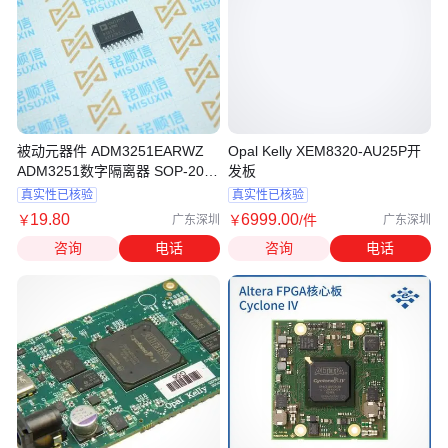
被动元器件 ADM3251EARWZ
Opal Kelly XEM8320-AU25P开
ADM3251数字隔离器 SOP-20
发板
线路驱动器芯片 接收器
真实性已核验
真实性已核验
19
.80
6999
.00
￥
￥
/件
广东深圳
广东深圳
咨询
电话
咨询
电话