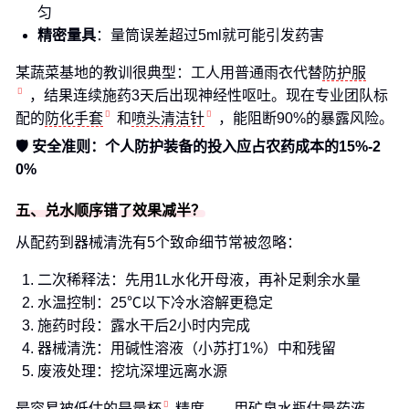
匀
精密量具
：量筒误差超过5ml就可能引发药害
某蔬菜基地的教训很典型：工人用普通雨衣代替
防护服
，结果连续施药3天后出现神经性呕吐。现在专业团队标
配的
防化手套
和
喷头清洁针
，能阻断90%的暴露风险。
🛡️ 安全准则：个人防护装备的投入应占农药成本的15%-2
0%
五、兑水顺序错了效果减半？
从配药到器械清洗有5个致命细节常被忽略：
二次稀释法：先用1L水化开母液，再补足剩余水量
水温控制：25℃以下冷水溶解更稳定
施药时段：露水干后2小时内完成
器械清洗：用碱性溶液（小苏打1%）中和残留
废液处理：挖坑深埋远离水源
最容易被低估的是
量杯
精度——用矿泉水瓶估量药液，