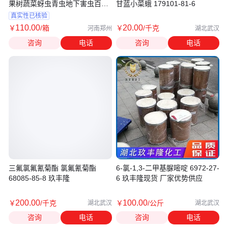
果树蔬菜蚜虫青虫地下害虫百虫
甘蓝小菜蛾 179101-81-6
杀
真实性已核验
110
.00
20
.00
￥
/箱
￥
/千克
河南郑州
湖北武汉
咨询
电话
咨询
电话
三氟氯氟氰菊酯 氯氟氰菊酯
6-氯-1,3-二甲基脲嘧啶 6972-27-
68085-85-8 玖丰隆
6 玖丰隆现货 厂家优势供应
200
.00
100
.00
￥
/千克
￥
/公斤
湖北武汉
湖北武汉
咨询
电话
咨询
电话