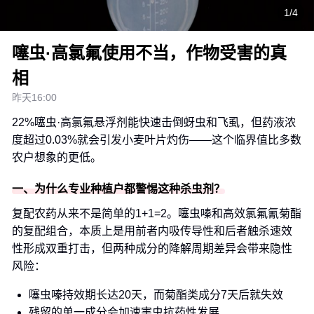
1/4
噻虫·高氯氟使用不当，作物受害的真
相
昨天16:00
22%噻虫·高氯氟悬浮剂能快速击倒蚜虫和飞虱，但药液浓
度超过0.03%就会引发小麦叶片灼伤——这个临界值比多数
农户想象的更低。
一、为什么专业种植户都警惕这种杀虫剂？
复配农药从来不是简单的1+1=2。噻虫嗪和高效氯氟氰菊酯
的复配组合，本质上是用前者内吸传导性和后者触杀速效
性形成双重打击，但两种成分的降解周期差异会带来隐性
风险：
噻虫嗪持效期长达20天，而菊酯类成分7天后就失效
残留的单一成分会加速害虫抗药性发展