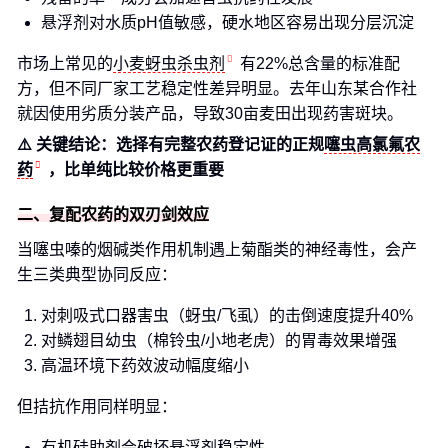
悬浮剂对水质pH值敏感，硬水地区容易出现分层沉淀
市场上常见的
小麦蚜虫杀虫剂
有22%总含量的标准配
方，但不同厂家工艺稳定性差异明显。去年山东某合作社
就因使用劣质分装产品，导致30亩麦田出现药害斑块。
⚠️ 关键结论：选择有完整农药登记证的正规
噻虫高氯氟农
药
，比单纯比较价格更重要
二、复配农药的双刃剑效应
当噻虫嗪的烟碱类作用机制遇上菊酯类的神经毒性，会产
生三类典型协同反应：
对刺吸式口器害虫（蚜虫/飞虱）的击倒速度提升40%
对鳞翅目幼虫（棉铃虫/小地老虎）的胃毒效果增强
高温环境下药效波动幅度缩小
但拮抗作用同样明显：
有机硅助剂会破坏悬浮剂稳定性