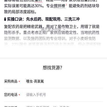
实际误差可能高达30%。专业
搅拌棒
能避免药剂结块导
致的局部浓度超标。
🧪 实操口诀：先水后药、现配现用、三洗三冲
复配农药是把精密武器，用对了是作物卫士，用错了就是
展开更多内容

隐形杀手。重点考虑正规厂家供应链稳定性、当地抗药性
监测数据、以及施药团队的专业培训。对于小麦蚜虫防
治，22%噻虫·高氯氟悬浮剂仍是主流选择，但必须搭配精
准施药设备和完整防护方案。
想找货源？
采购商品
您的电话