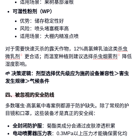
适用场景：果树基部灌根
可湿性粉剂（WP）
优势：储存稳定性好
风险：喷头堵塞概率高
适用场景：大棚内精准点喷
对于需要快速灭杀的露天作物，12%高氯蜱乳油这类
杀虫
微乳剂
更合适；而温室种植则建议选择
杀虫烟雾剂
降低
湿度影响。
🌱 决策逻辑：剂型选择优先级应为施药设备兼容性＞害虫
发生规律＞气候条件
四、被忽视的安全防线
多数噻虫·高氯氟中毒案例都源于防护缺失。除了常规的护
目镜和口罩，这些装备才是真正的安全阀：
全封闭防护服
：菊酯类成分会通过皮肤渗透积累
电动喷雾器压力表
：0.3MPa以上压力才能确保雾化均