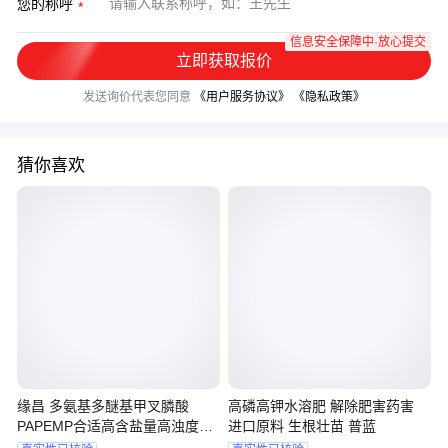
您的称呼
信息安全保障中·放心提交
立即获取报价
发送询价代表您同意
《用户服务协议》
《隐私政策》
猜你喜欢
缘昌 多氨基多醚基甲叉膦酸
高磷高钾水溶肥 解除肥害药害
PAPEMP合适高含盐量高浊度高
进口原料 生根壮苗 普蓝
温系统