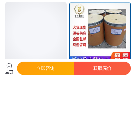
立即咨询
获取底价
升氯氟吡氧乙酸异辛酯乳油除草
玖丰隆 氟啶虫胺腈 50% 水分散
主页
剂玉米田阔叶杂草10ml
粒剂 小麦蚜虫 2-3克/亩
真实性已核验
1
.50
19
.00
￥
/袋
￥
/千克
四川成都
湖北武汉
咨询
电话
咨询
电话