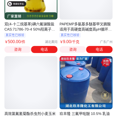
双(4-十二烷基苯)碘六氟锑酸盐
PAPEMP多氨基多醚基甲叉膦酸
CAS:71786-70-4 50%阳离子光
适用于高硬度高碱度高pH循环冷
引发剂
却水
真实性已核验
真实性已核验
500
.00
9
.00
￥
/件
￥
/千克
湖北黄冈
广东广州
咨询
电话
咨询
电话
高效氯氟氰菊酯杀虫剂小麦玉米
玖丰隆 三氟甲吡醚 10.5% 乳油