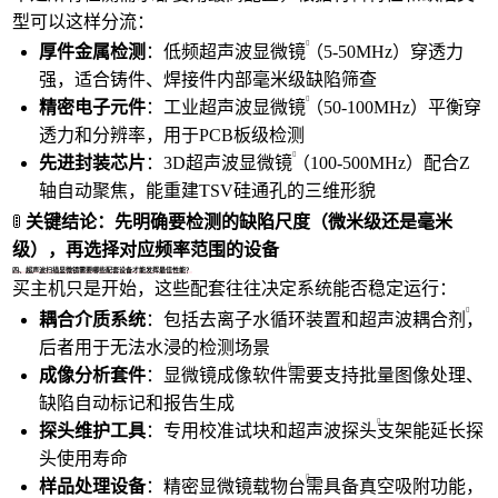
型可以这样分流：
厚件金属检测
：
低频超声波显微镜
（5-50MHz）穿透力
强，适合铸件、焊接件内部毫米级缺陷筛查
精密电子元件
：
工业超声波显微镜
（50-100MHz）平衡穿
透力和分辨率，用于PCB板级检测
先进封装芯片
：
3D超声波显微镜
（100-500MHz）配合Z
轴自动聚焦，能重建TSV硅通孔的三维形貌
🚦
关键结论：先明确要检测的缺陷尺度（微米级还是毫米
级），再选择对应频率范围的设备
四、超声波扫描显微镜需要哪些配套设备才能发挥最佳性能？
买主机只是开始，这些配套往往决定系统能否稳定运行：
耦合介质系统
：包括去离子水循环装置和
超声波耦合剂
，
后者用于无法水浸的检测场景
成像分析套件
：
显微镜成像软件
需要支持批量图像处理、
缺陷自动标记和报告生成
探头维护工具
：专用校准试块和
超声波探头
支架能延长探
头使用寿命
样品处理设备
：精密
显微镜载物台
需具备真空吸附功能，