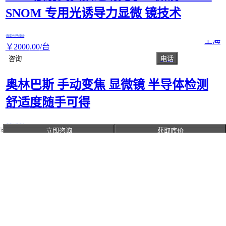
SNOM 专用光诱导力显微 镜技术
真实性已核验
上海
￥
2000
.00
/台
咨询
电话
奥林巴斯 手动变焦 显微镜 半导体检测
舒适度随手可得
真实性已核验
江苏苏州
立即咨询
获取底价
主页
￥
50
.00
万
/台
咨询
电话
奥林巴斯 机械 显微镜 半导体检测 无需
调节光强
真实性已核验
吉林长春
￥
50
.00
万
/台