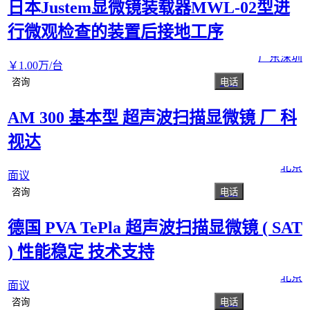
日本Justem显微镜装载器MWL-02型进
行微观检查的装置后接地工序
广东深圳
￥
1
.00
万
/台
咨询
电话
AM 300 基本型 超声波扫描显微镜 厂 科
视达
北京
面议
咨询
电话
德国 PVA TePla 超声波扫描显微镜 ( SAT
) 性能稳定 技术支持
北京
面议
咨询
电话