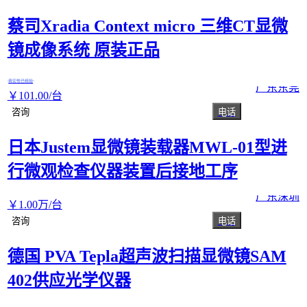
蔡司Xradia Context micro 三维CT显微
镜成像系统 原装正品
真实性已核验
广东东莞
￥
101
.00
/台
咨询
电话
日本Justem显微镜装载器MWL-01型进
行微观检查仪器装置后接地工序
广东深圳
￥
1
.00
万
/台
咨询
电话
德国 PVA Tepla超声波扫描显微镜SAM
402供应光学仪器