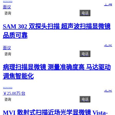
真实性已核验
上海
面议
咨询
电话
SAM 302 双探头扫描 超声波扫描显微镜
品质可靠
北京
面议
咨询
电话
病理扫描显微镜 测量准确度高 马达驱动
调焦智能化
真实性已核验
北京
￥
25
.00
万
/台
咨询
电话
MVI 散射式扫描近场光学显微镜 Vista-