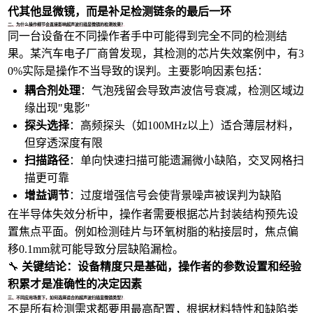
代其他显微镜，而是补足检测链条的最后一环
二、为什么操作细节会直接影响超声波扫描显微镜的检测效果？
同一台设备在不同操作者手中可能得到完全不同的检测结
果。某汽车电子厂商曾发现，其检测的芯片失效案例中，有3
0%实际是操作不当导致的误判。主要影响因素包括：
耦合剂处理
：气泡残留会导致声波信号衰减，检测区域边
缘出现"鬼影"
探头选择
：高频探头（如100MHz以上）适合薄层材料，
但穿透深度有限
扫描路径
：单向快速扫描可能遗漏微小缺陷，交叉网格扫
描更可靠
增益调节
：过度增强信号会使背景噪声被误判为缺陷
在
半导体失效分析
中，操作者需要根据芯片封装结构预先设
置焦点平面。例如检测硅片与环氧树脂的粘接层时，焦点偏
移0.1mm就可能导致分层缺陷漏检。
🔧
关键结论：设备精度只是基础，操作者的参数设置和经验
积累才是准确性的决定因素
三、不同应用场景下，如何选择适合的超声波扫描显微镜类型？
不是所有检测需求都要用最高配置，根据材料特性和缺陷类