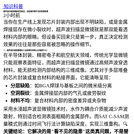
1/4
·
知识科普
超声波扫描显微镜买回来后，这些操作细节决定检测效果
2小时前
当你在生产线上发现芯片封装内部出现不明缺陷，或是金属
焊接层存在微小裂纹时，
超声波扫描显微镜
就是那双能看透
材料内部的眼睛。但设备买回来只是第一步，真正决定检测
效果的往往是那些容易被忽略的操作细节。
一、超声波扫描显微镜在工业检测中的核心价值是什么？
在半导体封装、精密电子和航空航天领域，传统光学显微镜
只能观察表面特征，而
超声波扫描显微镜
通过高频声波穿透
材料，能无损检测内部结构的三维成像。尤其对于多层堆叠
的芯片封装或复合材料的粘接界面，它能清晰呈现：
分层缺陷
：如BGA焊球与基板之间的微米级分离
空洞裂纹
：金属焊接层内部的气孔或疲劳裂纹
材料不均
：复合材料内部的密度差异或夹杂物
采用
水浸超声波显微镜
技术时，水作为耦合介质能减少声波
散射，特别适合检测表面粗糙的金属部件。而
SAT C-SAM测
量
模式则通过时间飞行法计算缺陷深度，实现三维重构。🔍
关键结论：它解决的是"看不见的隐患"这类真问题，不是替