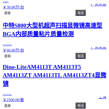
实地验厂
广东东莞
￥
39
.00
万
/台
咨询
电话
中特S800大型机超声扫描显微镜高速型
BGA内部质量粘片质量检测
真实性已核验
广东东莞
￥
66
.00
万
/台
咨询
电话
Dino-LiteAM4113T AM4113T5
AM4113ZT AM4113TL AM4113ZT4显微
镜
真实性已核验
上海
￥
2500
.00
/套
咨询
电话