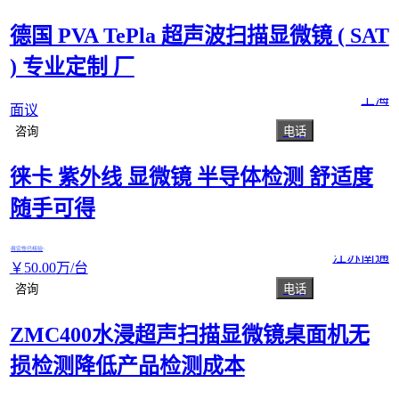
德国 PVA TePla 超声波扫描显微镜 ( SAT
) 专业定制 厂
上海
面议
咨询
电话
徕卡 紫外线 显微镜 半导体检测 舒适度
随手可得
真实性已核验
江苏南通
￥
50
.00
万
/台
咨询
电话
ZMC400水浸超声扫描显微镜桌面机无
损检测降低产品检测成本