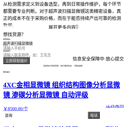
从检测需求定义到设备选型，再到日常操作维护，每个环节
都需要专业判断。对于
超声波扫描显微镜
这类精密设备，真
正的成本不在于采购价格，而在于能否持续产出可靠的检测
数据。

展开更多内容
想找货源？
采购商品
您的电话
您的称呼
信息安全保障中·放心提交
立即获取报价
发送询价代表您同意
《用户服务协议》
《隐私政策》
猜你喜欢
4XC金相显微镜 组织结构图像分析显微
镜 渗碳分析显微镜 自动评级
江苏常州
￥
8500
.00
/个
咨询
电话