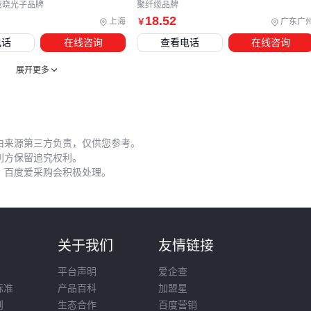
筱晓光子品牌
聚纤缆品牌
响，而数据中心更适合用可快速拆卸的捆扎带。这些细节差异
18
.52
上海
广东广
￥
直接影响后期维护成本。
电话
在线咨询
查看电话
在线咨询
展开更多
五、容易被忽视的弯曲半径和清洁维护陷阱
理论上的光纤性能参数，在实际部署中常因操作不当打折扣。
最典型的矛盾是：为了节省空间过度弯曲光缆，导致衰减率飙
升。多模光纤的弯曲半径至少应是外径的10倍，单模光纤要求
由来源第三方负责，仅供您参考。
更高。
利方保留追究权利。
，百度爱采购会积极处理。
维护阶段的关键动作：
每次熔接前用
光纤端面清洁纸
去除灰尘
定期检查固定夹具是否松动
则
关于我们
友情链接
避免用普通酒精清洁石英纤芯 这些动作需要
便携式光纤清洁
工具
和光功率计配合验证效果。
平台声明
爱企查
标准
产品百科
加盟星
长期来看，
阻燃光缆接续盒
的密封性比价格更重要——潮湿
则
生态合作
百度营销