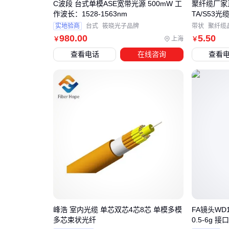
C波段 台式单模ASE宽带光源 500mW 工
聚纤缆厂家
作波长：1528-1563nm
TA/S53
实地验商
台式
筱晓光子品牌
带状
聚纤缆
980
.00
5
.50
上海
￥
￥
查看电话
在线咨询
查看
峰浩 室内光缆 单芯双芯4芯8芯 单模多模
FA镜头WD
多芯束状光纤
0.5-6g 