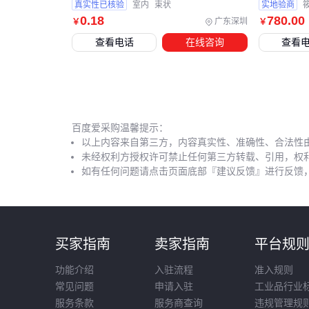
真实性已核验
室内
束状
实地验商
0
.18
780
.00
广东深圳
￥
￥
查看电话
在线咨询
查看
百度爱采购温馨提示：
以上内容来自第三方，内容真实性、准确性、合法性
未经权利方授权许可禁止任何第三方转载、引用，权
如有任何问题请点击页面底部『建议反馈』进行反馈
买家指南
卖家指南
平台规
功能介绍
入驻流程
准入规则
常见问题
申请入驻
工业品行业
服务条款
服务商查询
违规管理规