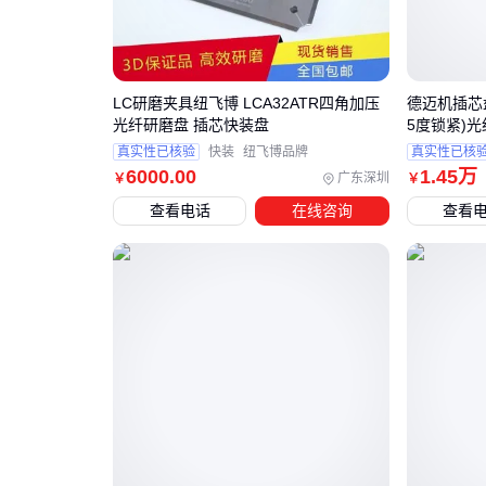
LC研磨夹具纽飞博 LCA32ATR四角加压
德迈机插芯盘
光纤研磨盘 插芯快装盘
5度锁紧)
真实性已核验
快装
纽飞博品牌
真实性已核
6000
.00
1
.45
万
广东深圳
￥
￥
查看电话
在线咨询
查看