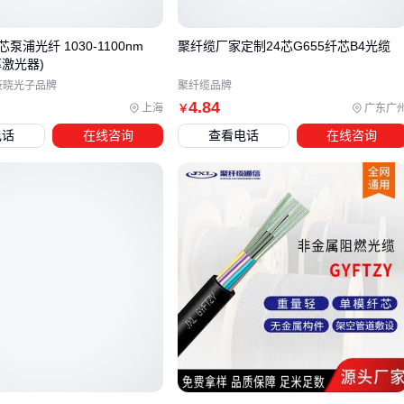
煤矿、油田等易燃易爆场景：需选择带阻燃护套的
矿用阻燃
泵浦光纤 1030-1100nm
聚纤缆厂家定制24芯G655纤芯B4光缆
光缆
，纤芯材质仍需根据传输距离选择单模或多模
激光器)
机械应力较大场景：
铠装通信光缆
的抗压抗拉特性比普通
筱晓光子品牌
聚纤缆品牌
4
.84
上海
广东广
￥
光缆
更优，但需注意弯曲半径对纤芯性能的影响
电话
在线咨询
查看电话
在线咨询
潮湿或温差大环境：优先考虑全密封连接器和防腐蚀涂层的
光纤跳线
，避免水汽侵入导致信号衰减
选定纤芯类型后，配套设备的选择同样关键。单模系统需要匹
配对应波长的
单纤单模收发器
，而多模系统则需注意收发器
与跳线的模式带宽兼容性。工业级
光纤收发器
在严苛环境下
能提供更稳定的光电转换，但其接口类型（如FC/SC）必须与
光纤连接器
保持一致。
最终决策应基于全生命周期成本：单模系统虽然纤芯单价较
高，但在长距离场景下能节省中继设备投入；多模系统初期成
本低，但超过有效传输距离后可能需要额外信号增强设备。根