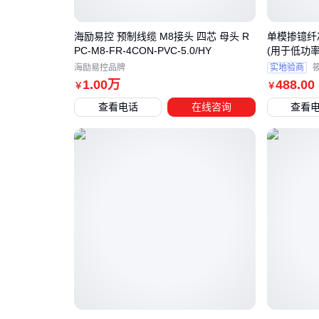
海励易控 预制线缆 M8接头 四芯 母头 R
单模掺镱纤芯
PC-M8-FR-4CON-PVC-5.0/HY
(用于低功率
海励易控品牌
实地验商
1
.00
万
488
.00
￥
￥
查看电话
在线咨询
查看