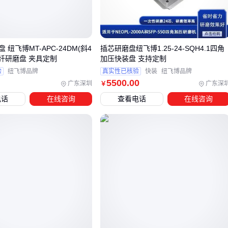
特殊环境还需额外考量：
阻燃光纤纤芯
在电力系统等高温场
景必不可少，铠装结构则是应对机械损伤的首选方案。
三、数据中心和长距离通信，纤芯选择有哪些关键差
 纽飞博MT-APC-24DM(斜4
插芯研磨盘纽飞博1.25-24-SQH4.1四角
异？
光纤研磨盘 夹具定制
加压快装盘 支持定制
验
纽飞博品牌
真实性已核验
快装
纽飞博品牌
光纤纤芯的选型核心在于匹配实际传输需求与环境条件。
单模
5500
.00
广东深圳
广东深
￥
光纤纤芯
凭借更小的纤芯直径和单一传输模式，在长距离通
电话
在线咨询
查看电话
在线咨询
信中能显著降低信号衰减，而
多模光纤纤芯
则因更大的纤芯
直径和多模式传输特性，更适合短距离、高带宽的数据中心内
部连接。
对于海底通信或跨城市骨干网，石英材质的单模光纤纤芯是更
可靠的选择，其低衰减特性和抗环境干扰能力能保障长距离传
输的稳定性。而在工业现场或短距离数据中心内部，多模光纤
纤芯搭配
工业级光纤收发器
，既能满足带宽需求，又能降低
整体部署成本。
特殊环境下的选型需额外关注防护性能：