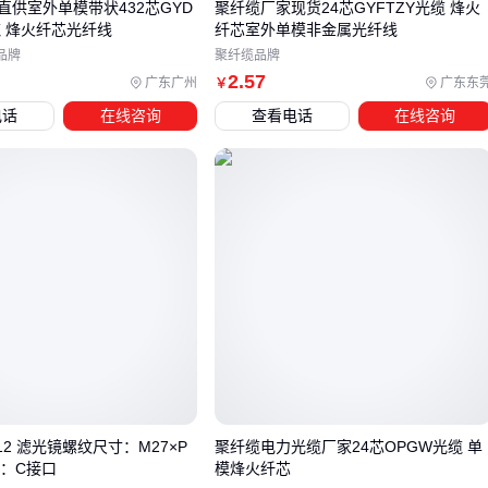
直供室外单模带状432芯GYD
聚纤缆厂家现货24芯GYFTZY光缆 烽火
据实际传输距离和带宽需求绘制成本曲线，往往能发现最优
光缆 烽火纤芯光纤线
纤芯室外单模非金属光纤线
解。
品牌
聚纤缆品牌
2
.57
广东广州
广东东
￥
四、为什么光缆捆扎带和固定夹具比想象中更重要？
电话
在线咨询
查看电话
在线咨询
选定光纤纤芯后，配套设备的兼容性往往被低估。跳线连接器
和光缆捆扎带的材质差异可能导致信号衰减或物理损伤——例
如塑料捆扎带在高温环境下易老化，而不锈钢扎带更适合户外
铁塔等严苛场景。
三类典型问题需要提前规避：
捆扎过紧导致纤芯微弯损耗，建议选择带缓冲设计的
PET光
缆捆扎带
固定夹具与光缆直径不匹配引发应力集中，
OPGW光缆引下
线夹
需精确匹配缆径
金属配件与纤芯热膨胀系数差异造成的季节性松动
12 滤光镜螺纹尺寸：M27×P
聚纤缆电力光缆厂家24芯OPGW光缆 单
接口：C接口
模烽火纤芯
实际部署时，
ADSS光缆固定夹具
的防振设计能减少风摆影