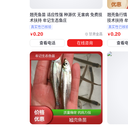
翘壳鱼苗 适应性强 种源优 无害病 免费技
翘壳鱼行情 
术扶持 牟记生态鱼庄
技术扶持 
真实性已核验
真实性已核
0
.20
0
.20
甘肃金昌
￥
￥
查看电话
在线咨询
查看