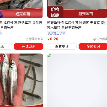
最关心钙溶出率，涂料厂则看重白度和细度：
水产养殖
：需要保留部分有机质的粗颗粒，用于调节水体pH
值
购 适应性强 存活率高 提供技
翘壳鱼行情 适应性强 种源优 无害病 提
家禽饲料
：必须经过高温灭菌的细粉，粒度控制在200目左
记生态鱼庄
技术扶持 牟记生态鱼庄
最佳
验
真实性已核验
工业填料
：煅烧后的超细粉体（1250目以上），要求金属杂
0
.20
新疆阿克苏
江西南
￥
质含量极低
电话
在线咨询
查看电话
在线咨询
沿海地区常有
带壳生蚝批发
商同时提供壳源，但新鲜度会影
响后续加工成本。曾有用未充分清洗的牡蛎壳做饲料添加剂，
导致整批产品霉变的案例。🔍 关键结论：质量验收时，除了检
测报告还要看原料前处理是否到位。
三、如何根据用途选择牡蛎壳的形态和规格？
买错形态相当于浪费一半预算，这里有三类典型选择逻辑：