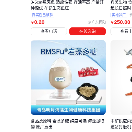
3-5cm翘壳鱼 适应性强 存活率高 产量好
宾美生物 
种源优 牟记生态鱼庄
超长日照时
真实性已核验
实地验厂
0
.20
250
.00
广东揭阳
￥
￥
查看电话
在线咨询
查看
食品及原料 岩藻多糖 纯度可选 海藻提取
中矿供应内燃
物 原厂直出
道岔打磨机