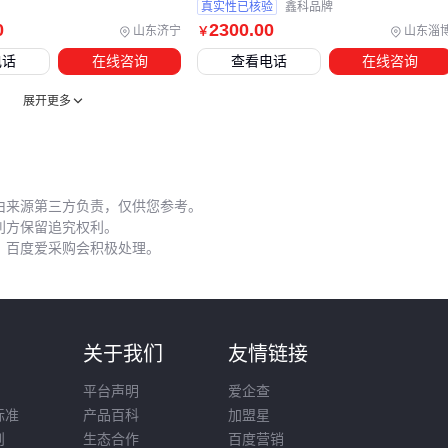
真实性已核验
鑫科品牌
这个环节最容易出现货到不能用的情况，三个高频问题要注
0
2300
.00
山东济宁
山东淄
￥
意：
电话
在线咨询
查看电话
在线咨询
水分控制
：雨季运输必须用防潮
包装机
密封，潮湿结块的
展开更多
粉体可能损失50%效用
交叉污染
：装载过化工原料的车辆未彻底清洁，会导致整批
饲料原料报废
粒度变化
：长途运输后粉末易分层，使用前需要重新过筛混
由来源第三方负责，仅供您参考。
合
利方保留追究权利。
，百度爱采购会积极处理。
沿海地区夏季采购时要特别关注霉变指标，曾有客户因仓库漏
雨导致30吨
饲料级牡蛎壳粉
板结。🔍 关键结论：存储条件要
写进合同条款，到货后立即抽检核心指标。
则
关于我们
友情链接
采购牡蛎壳的本质是买钙源和物理特性的组合，从
牡蛎壳颗粒
到超细粉体，不同加工深度对应不同溢价空间。建议先小批
平台声明
爱企查
量测试实际效果，再根据
粉碎机
和
包装机
等配套需求扩大
标准
产品百科
加盟星
则
生态合作
百度营销
采购规模。