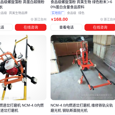
食品级螺旋藻粉 高蛋白超微粉
食品级螺旋藻粉 宾美生物 绿色粉末＞6
采购原料只是第一步，后续加工环节往往被忽视。年产5000吨
长
0%蛋白含量食品原料
的加工线典型配置：
食品级
宾美生物品牌
实地验厂
食品级
绿色
168
.00
浙江台州
浙江台
￥
分级处理
：滚筒式
筛分机
按粒度分离，避免过度粉碎浪费
电话
在线咨询
查看电话
在线咨询
能源
精细研磨
：采用立式
纳米砂磨机
处理高附加值产品，比传
统球磨节能30%
混合改性
：对涂料级粉体需要配备高速
混合机
进行表面处
理
小规模用户更关注多功能设备，比如能同时处理
牡蛎壳
和动
物骨头的复合型
研磨机
，但要注意交叉污染风险。
🔍 关键结论：加工设备选型取决于原料初始状态和成品要求，
中间环节越多成本越高。
道岔打磨机 NCM-4.0内燃
NCM-4.0内燃道岔打磨机 维修铁轨尖轨
五、牡蛎壳存储和运输中的常见问题与解决方案
 道岔打磨机
磨光机 钢轨断面抛光机