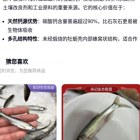
土壤改良剂和工业原料的重要来源。它的核心价值在于：
天然钙源优势
：碳酸钙含量普遍超过90%，比石灰石更易被
生物体吸收
多孔结构特性
：未经煅烧的牡蛎壳内部蜂窝状结构，适合作
为水质净化材料
环保处理潜力
：沿海地区通过回收利用，能有效减少贝壳类
猜您喜欢
废弃物堆积
您的浏览，为您推荐商品
饲料领域对
饲料级牡蛎壳粉
的需求增长最快，特别是禽类养
殖中替代传统石粉的趋势明显。但要注意，直接使用未处理的
碎壳可能存在重金属超标风险。🔍 关键结论：选牡蛎壳先看终
端用途，工业用和饲料用的处理工艺完全不同。
二、牡蛎壳的质量标准与行业需求
不同行业对牡蛎壳的隐性要求往往比标称参数更重要。养殖场