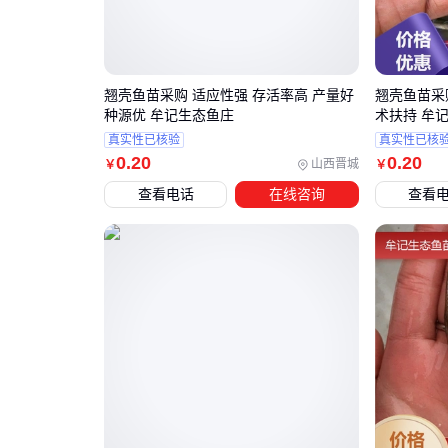
翘壳鱼苗采购 适应性强 存活率高 产量好
翘壳鱼苗采
种源优 牟记生态鱼庄
术扶持 牟
真实性已核验
真实性已核
0
.20
0
.20
山西晋城
￥
￥
查看电话
在线咨询
查看