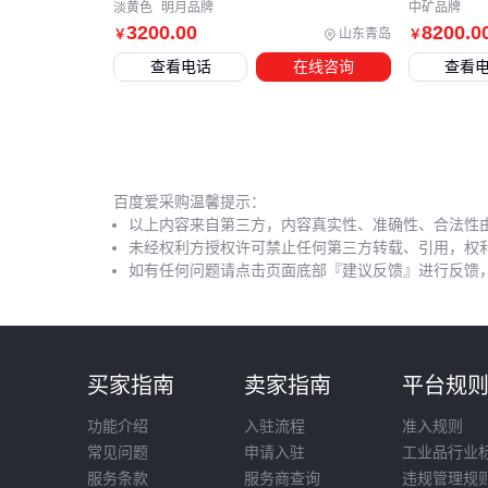
淡黄色
明月品牌
中矿品牌
3200
.00
8200
.0
山东青岛
￥
￥
查看电话
在线咨询
查看
百度爱采购温馨提示：
以上内容来自第三方，内容真实性、准确性、合法性
未经权利方授权许可禁止任何第三方转载、引用，权
如有任何问题请点击页面底部『建议反馈』进行反馈
买家指南
卖家指南
平台规
功能介绍
入驻流程
准入规则
常见问题
申请入驻
工业品行业
服务条款
服务商查询
违规管理规