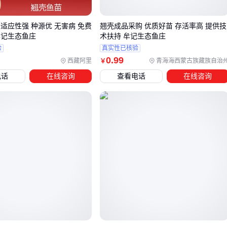
颗粒状原生壳
适合水产育苗场和有机肥生产，保留天然孔隙结构，但需要
适应性强 种源优 无害病 免费
翘壳成品采购 优质好苗 存活率高 提供技
配套
粉碎机
预处理
牟记生态鱼庄
术扶持 牟记生态鱼庄
200-600目粗粉
验
真实性已核验
0
.99
西藏阿里
青海海西蒙古族藏族自治
￥
饲料厂首选规格，注意区分普通粉碎与煅烧工艺，后者钙活
电话
在线咨询
查看电话
在线咨询
性更高
超细功能性粉体
化妆品和高端涂料用的
牡蛎壳粉
，需要纳米级研磨和表面
改性处理
特殊场景如土壤修复，可能会选择掺入
蛋壳粉
的复合配方。
颗粒形态的
牡蛎壳颗粒
在油田堵漏剂领域也有独特应用。
🔍 关键结论：先确定终端产品性能要求，再反推需要的原料形
态。
四、牡蛎壳加工需要哪些关键设备？