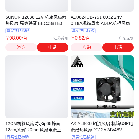
SUNON 12038 12V 机箱风扇散
AD0824UB-Y51 8032 24V
热风扇 高效静音 EEC0381B3-
0.18A机箱风扇 ADDA机柜风扇
000U-A99
真实性已核验
真实性已核验
98
.00
0
.82
￥
/台
￥
/台
江苏苏州
广东深圳
咨询
电话
咨询
电话
12CM机箱风扇防水ip65静音
AXIAL8032轴流风扇 机箱USP电
12cm风扇120mm风扇电源三线
源散热风扇DC12V24V48V
四线调速pwm
真实性已核验
真实性已核验