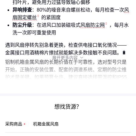
扫叶片，避免用力过猛导致轴心偏移
异响排查
：80%的噪音来自螺丝松动，每月检查一次
风
扇固定螺丝
的紧固度
防尘升级
：在进风口加装磁吸式
风扇防尘网
，每月水
洗一次即可重复使用
遇到风扇停转先别急着更换，检查供电接口氧化情况——
金属接口用酒精棉片擦拭就能解决多数接触不良问题。🔋
展开更多内容

铝制机箱金属风扇的长期价值在于可靠性，选对型号只是
开始，正确的安装位置、配套的调速系统、定期的防尘维
护才是关键。如果预算允许，建议直接选择带温控和IP55
防护的
机箱金属风扇
，后期维护成本会更低。
想找货源？
采购商品