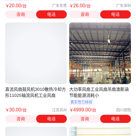
20
.00
26
.00
￥
/台
￥
/台
广东东莞
广东深圳
咨询
电话
咨询
电话
直流风扇鼓风机3010散热冷却方
大功率风扇工业风扇吊扇澳斯涵
形11025轴流风机工业风扇
节能能源消耗小
真实性已核验
30
.00
4999
.00
￥
/台
￥
/台
江苏苏州
四川资阳
咨询
电话
咨询
电话