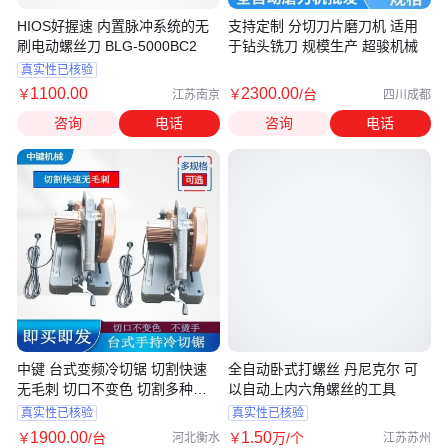
HIOS好握速 内置脉冲系统的无
支持定制 分切刀片磨刀机 适用
刷电动螺丝刀 BLG-5000BC2
于钻头铣刀 规模生产 超骏机械
真实性已核验
1100
.00
2300
.00
￥
￥
/台
江苏南京
四川成都
咨询
电话
咨询
电话
中键 台式变频冷切锯 切割快速
全自动卧式打螺丝 丹尼克尔 可
无毛刺 切口不变色 切割多种型
以自动上内六角螺丝的工具
号的钢管
真实性已核验
真实性已核验
1900
.00
1
.50
￥
/台
￥
万
/个
河北衡水
江苏苏州