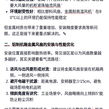
要大风量的
机柜滚珠轴流风扇
环境耐受性好
：相比塑料风扇，
金属耐高温风机
在8
0℃以上的环境仍能保持性能稳定
但金属材质也带来了重量增加、安装精度要求高等新问
题，这正是接下来要重点解决的。🔧
二、铝制机箱金属风扇的安装与性能优化
安装位置直接影响散热效率。常见误区是以为风扇数量越
多越好，其实关键要看气流路径：
进风与出风要形成对流
：建议将金属风扇安装在机箱两
侧，一侧进风一侧排风
避开电磁干扰源
：距离电源、变频器至少15cm，避免
磁场影响电机运转
倾斜角度有讲究
：工业场景中，风扇略微向上倾斜5°能
防止粉尘沉积