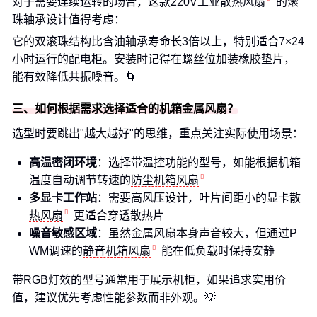
对于需要连续运转的场合，这款
220V工业散热风扇
的滚
珠轴承设计值得考虑：
它的双滚珠结构比含油轴承寿命长3倍以上，特别适合7×24
小时运行的配电柜。安装时记得在螺丝位加装橡胶垫片，
能有效降低共振噪音。🌀
三、如何根据需求选择适合的机箱金属风扇？
选型时要跳出"越大越好"的思维，重点关注实际使用场景：
高温密闭环境
：选择带温控功能的型号，如能根据机箱
温度自动调节转速的
防尘机箱风扇
多显卡工作站
：需要高风压设计，叶片间距小的
显卡散
热风扇
更适合穿透散热片
噪音敏感区域
：虽然金属风扇本身声音较大，但通过P
WM调速的
静音机箱风扇
能在低负载时保持安静
带RGB灯效的型号通常用于展示机柜，如果追求实用价
值，建议优先考虑性能参数而非外观。💡