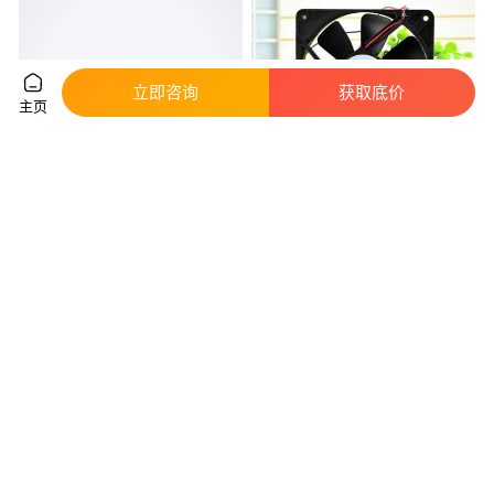
立即咨询
获取底价
主页
德国 ebm依必安派特 230V
日本美蓓亚4715VL-05W-B76工
K3G250-RE07-07 工业风扇
业风扇NMB-MAT
真实性已核验
9999
.00
60
.00
￥
/台
￥
/台
北京
上海
咨询
电话
咨询
电话