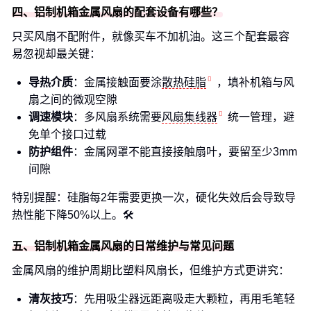
四、铝制机箱金属风扇的配套设备有哪些？
只买风扇不配附件，就像买车不加机油。这三个配套最容
易忽视却最关键：
导热介质
：金属接触面要涂
散热硅脂
，填补机箱与风
扇之间的微观空隙
调速模块
：多风扇系统需要
风扇集线器
统一管理，避
免单个接口过载
防护组件
：金属网罩不能直接接触扇叶，要留至少3mm
间隙
特别提醒：硅脂每2年需要更换一次，硬化失效后会导致导
热性能下降50%以上。🛠️
五、铝制机箱金属风扇的日常维护与常见问题
金属风扇的维护周期比塑料风扇长，但维护方式更讲究：
清灰技巧
：先用吸尘器远距离吸走大颗粒，再用毛笔轻