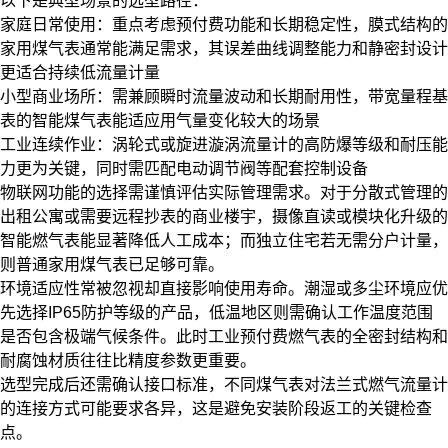
以下是典型场景的选型路径：
家庭日常使用：重点考虑预付费功能和长期稳定性，膜式结构的
家用煤气表
通常能满足需求，其误差曲线调整能力和静密封设计
更适合持续低流量计量
小型商业场所：需兼顾瞬时流量波动和长期耐用性，带宽量程基
表的
智能煤气表
能适应用气量变化较大的场景
工业连续作业：涡轮式或旋进漩涡流量计的高防爆等级和耐压能
力更为关键，同时需匹配电动调节阀等配套控制设备
物联网功能的选择需谨慎评估实际管理需求。对于分散式管理的
出租公寓或需要远程抄表的商业楼宇，摄像直读或模块化升级的
智能燃气表
能显著降低人工成本；而独立住宅若无需分户计量，
则普通家用煤气表已足够可靠。
环境适应性常被忽视却直接影响使用寿命。潮湿或多尘环境应优
先选择IP65防护等级的产品，低温地区则需确认工作温度范围
是否包含极端气候条件。此时
工业预付费燃气表
的全密封结构和
耐腐蚀材质往往比精度参数更重要。
选型完成后还需确认接口标准，不同煤气表对
法兰式燃气流量计
的连接方式可能要求各异，这是避免安装阶段返工的关键检查
点。