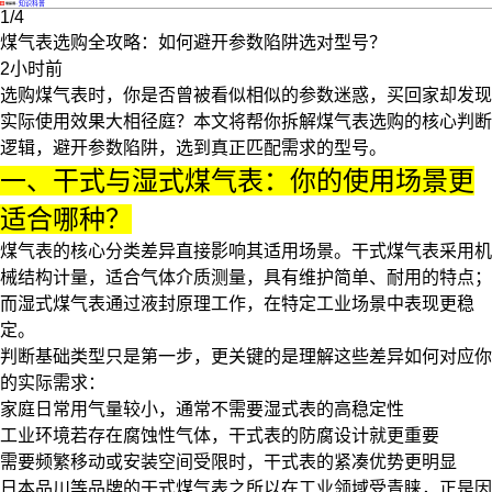
·
知识科普
1/4
煤气表选购全攻略：如何避开参数陷阱选对型号？
2小时前
选购
煤气表
时，你是否曾被看似相似的参数迷惑，买回家却发现
实际使用效果大相径庭？本文将帮你拆解煤气表选购的核心判断
逻辑，避开参数陷阱，选到真正匹配需求的型号。
一、干式与湿式煤气表：你的使用场景更
适合哪种？
煤气表的核心分类差异直接影响其适用场景。
干式煤气表
采用机
械结构计量，适合气体介质测量，具有维护简单、耐用的特点；
而湿式煤气表通过液封原理工作，在特定工业场景中表现更稳
定。
判断基础类型只是第一步，更关键的是理解这些差异如何对应你
的实际需求：
家庭日常用气量较小，通常不需要湿式表的高稳定性
工业环境若存在腐蚀性气体，干式表的防腐设计就更重要
需要频繁移动或安装空间受限时，干式表的紧凑优势更明显
日本品川等品牌的干式煤气表之所以在工业领域受青睐，正是因