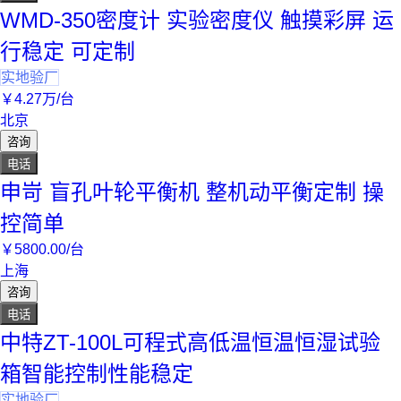
WMD-350密度计 实验密度仪 触摸彩屏 运
行稳定 可定制
实地验厂
￥
4
.27
万
/台
北京
咨询
电话
申岢 盲孔叶轮平衡机 整机动平衡定制 操
控简单
￥
5800
.00
/台
上海
咨询
电话
中特ZT-100L可程式高低温恒温恒湿试验
箱智能控制性能稳定
实地验厂