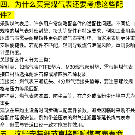
四、为什么买完煤气表还要考虑这些配
件？
采购煤气表后，许多用户常忽略配套件的适配性问题。不同接口
规格的煤气表对密封垫、接头等配件有特定要求，例如工业用高
压煤气表需要耐腐蚀性更强的
燃气表密封垫
，而家用表则更注重
安装便捷性。若配件不匹配，轻则导致燃气泄漏风险，重则影响
计量精度。
关键配套件可分为三类：
密封类：如
燃气表PTFE垫片
、
M30燃气密封垫
，需根据煤气表
接口材质选择耐油石棉或聚四氟乙烯材质
连接类：
燃气表三通接头
、
4分燃气活接头垫
等，要注意螺纹规
格与压力等级匹配
防护类：
燃气表防冻罩
、防尘盖等，在户外或高粉尘环境中尤为
重要
建议在采购主设备时同步确认配套件参数，避免因临时采购不兼
容配件延误安装。例如带差压表的燃气过滤器能延长煤气表寿
命，但需与管道口径一致才能发挥效用。
五、这些安装细节直接影响煤气表寿命