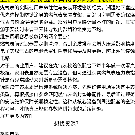
煤气表的实际使用寿命往往与安装环境密切相关。潮湿地下室应
优先选择带防锈涂层的燃气表安装支架，高温厨房则需要确保煤
气表与热源保持足够距离。部分用户反映计量不准的问题，其实
源于安装时未调平表体导致内部齿轮组受力不均。
维护周期容易被忽视的两个要点：
燃气表前过滤器
需定期清理，否则杂质堆积会增大压差影响精度
电子式煤气表的电池仓密封圈老化后要及时更换，防止潮气侵蚀
电路
对于工商业用户，建议在
煤气表校验仪
配合下每半年做一次零点
校准。家用表虽然无需专业设备，但可通过观察
燃气表压力表
指
针是否异常跳动来判断是否需要检修。
选购煤气表本质是构建系统解决方案：先明确使用场景决定主表
类型，再根据接口参数匹配燃气表密封垫等配件，最后通过规范
的安装维护保障长期稳定性。这种从核心设备到周边配套的全流
程考量，才能真正规避参数陷阱带来的后续问题。
展开更多内容

想找货源？
采购商品