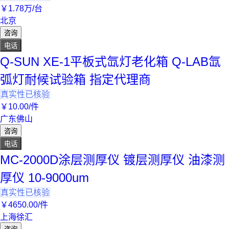
￥
1
.78
万
/台
北京
咨询
电话
Q-SUN XE-1平板式氙灯老化箱 Q-LAB氙
弧灯耐候试验箱 指定代理商
真实性已核验
￥
10
.00
/件
广东佛山
咨询
电话
MC-2000D涂层测厚仪 镀层测厚仪 油漆测
厚仪 10-9000um
真实性已核验
￥
4650
.00
/件
上海徐汇