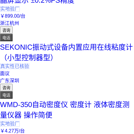
晶屏显示 ±0.2%FS精度
实地验厂
￥
899
.00
/台
浙江杭州
咨询
电话
SEKONIC振动式设备内置应用在线粘度计
（小型控制器型）
真实性已核验
面议
广东深圳
咨询
电话
WMD-350自动密度仪 密度计 液体密度测
量仪器 操作简便
实地验厂
￥
4
.27
万
/台