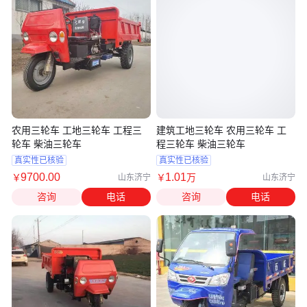
农用三轮车 工地三轮车 工程三
建筑工地三轮车 农用三轮车 工
轮车 柴油三轮车
程三轮车 柴油三轮车
真实性已核验
真实性已核验
9700
.00
1
.01
￥
￥
万
山东济宁
山东济宁
咨询
电话
咨询
电话