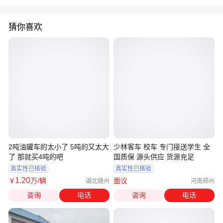
猜你喜欢
2吨油罐车的太小了 5吨的又太大
少林客车 校车 专门接送学生 全
了 那就买4吨的吧
国质保 源头供应 货源充足
真实性已核验
真实性已核验
1
.20
￥
万
/辆
面议
湖北随州
河南郑州
咨询
电话
咨询
电话