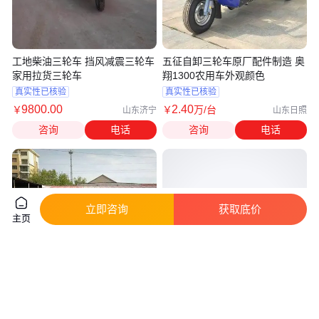
工地柴油三轮车 挡风减震三轮车
五征自卸三轮车原厂配件制造 奥
家用拉货三轮车
翔1300农用车外观颜色
真实性已核验
真实性已核验
9800
.00
2
.40
￥
￥
万
/台
山东济宁
山东日照
咨询
电话
咨询
电话
立即咨询
获取底价
主页
五征自卸三轮车 奥翔1500a农用
厂家直销柴油三轮车 农用工程三