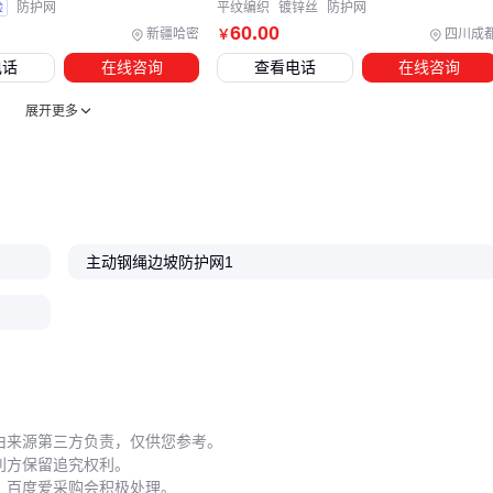
安装时的微小偏差会随时间放大：立柱倾斜超过5度可能导致
验
防护网
平纹编织
镀锌丝
防护网
60
.00
护网受力不均，雨季积水后加速连接件锈蚀。使用
工业级钢丝
新疆哈密
四川成
￥
剪钳
精确裁切网片边缘，能避免毛刺划伤工人或钩挂物品。
电话
在线咨询
查看电话
在线咨询
维护周期取决于环境腐蚀性：
展开更多
沿海/化工区：每季度检查
防护网固定件
锈蚀情况
干燥地区：每年喷涂
防锈喷漆
即可
撞击风险区：每月巡检
防护网立柱
是否变形
主动钢绳边坡防护网1
临时拆除防护网时，保留原防护网膨胀螺丝孔位并用防锈喷漆
密封，可避免基面渗水导致二次安装困难。
钢防护网的选型本质是匹配防护需求与长期成本：工业场景优
先考虑镀锌层厚度和立柱校正精度，临时工程则可适度降低配
件等级。记住，膨胀螺丝和连接件的质量往往比网片本身更能
决定整体使用寿命。
由来源第三方负责，仅供您参考。
利方保留追究权利。
，百度爱采购会积极处理。