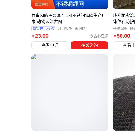
百鸟园防护网304卡扣不锈钢绳网生产厂
成都地灾治理
家 动物园笼舍网
体落石防护
真实性已核验
开口扣型
编织网
平纹编织
低
23
.00
50
.00
吉林辽源
￥
￥
查看电话
在线咨询
查看