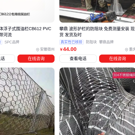
选型时不能仅比较基础参数，还需结合具体环境特点评估材料
的适应性差异。
体浮子式围油栏CB612 PVC
攀鼎 波形护栏的防阻块 免费测量安装 现
三、不同应用场景如何匹配最合适的钢防护网？
带河流
货 发货及时
钢防护网的选型核心在于场景适配性。看似相似的产品，在抗
验
SPC品牌
真实性已核验
防阻块
攀鼎品牌
44
.00
安徽宿州
重
冲击性、耐腐蚀性和结构强度上的差异，可能直接影响使用效
￥
果和寿命。以下是三种典型场景的选型建议：
电话
在线咨询
查看电话
在线咨询
户外高风险区域（如机场、监狱）：需优先考虑防攀爬设计
和整体结构强度，
Y型柱防爬网
搭配浸塑工艺的低碳钢丝
兼顾抗冲击与长期防锈
运动场地隔离：侧重柔韧性和可视性，
铁丝防护网
中的勾
花网结构能缓冲冲击且不影响视野，镀锌层厚度决定户外耐
久性
工厂车间分隔：加密网孔和加厚边框的焊接网片更适合，既
能阻挡细小零件飞溅，又便于清洁维护