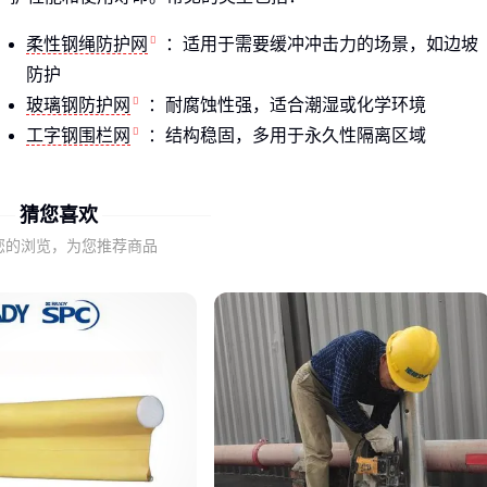
柔性钢绳防护网
：适用于需要缓冲冲击力的场景，如边坡
防护
玻璃钢防护网
：耐腐蚀性强，适合潮湿或化学环境
工字钢围栏网
：结构稳固，多用于永久性隔离区域
这些类型在承重能力、耐候性和安装方式上存在明显差异，选
猜您喜欢
型前需先明确实际应用场景的核心需求。
您的浏览，为您推荐商品
二、为什么相同规格的钢防护网实际效果差异大？
即使标注相同的网孔尺寸和丝径参数，不同材质的钢防护网在
实际使用中表现可能截然不同。例如玻璃钢材质虽然强度略
低，但在酸碱环境中抗腐蚀性优势明显。
表面处理工艺也是容易被忽略的关键因素。未经防锈处理的普
通钢材在户外潮湿环境中可能很快出现锈蚀，影响防护效果和
使用寿命。