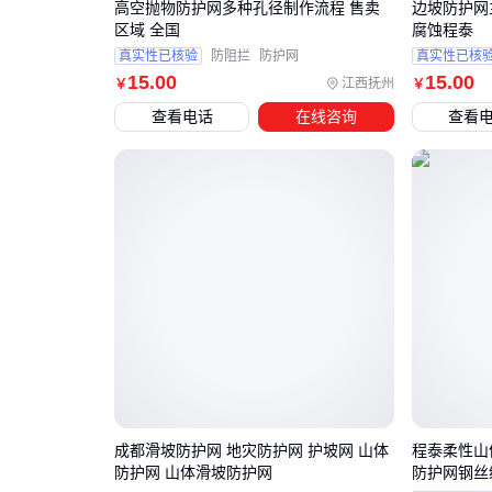
高空抛物防护网多种孔径制作流程 售卖
边坡防护网
区域 全国
腐蚀程泰
真实性已核验
防阻拦
防护网
真实性已核
15
.00
15
.00
江西抚州
￥
￥
查看电话
在线咨询
查看
成都滑坡防护网 地灾防护网 护坡网 山体
程泰柔性山
防护网 山体滑坡防护网
防护网钢丝