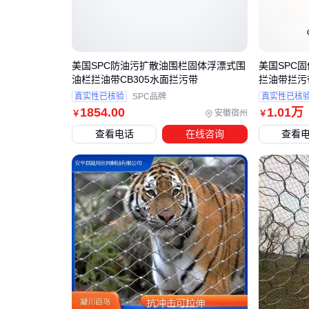
美国SPC防油污扩散油围栏固体浮漂式围
美国SPC固
油栏拦油带CB305水面拦污带
拦油带拦污
真实性已核验
SPC品牌
真实性已核
1854
.00
1
.01
万
安徽宿州
￥
￥
查看电话
在线咨询
查看