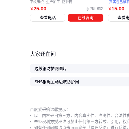
平纹编织
生产加工
防护网
真实性已核
25
.00
15
.00
四川成都
￥
￥
查看电话
在线咨询
查看
大家还在问
边坡钢防护网图片
SNS钢绳主动边坡防护网
百度爱采购温馨提示：
以上内容来自第三方，内容真实性、准确性、合法性
未经权利方授权许可禁止任何第三方转载、引用，权
如有任何问题请点击页面底部『建议反馈』进行反馈