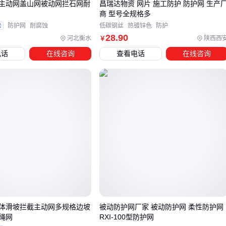
主动网盖山网被动网拦石网耐
昌瑞达物资 网片 施工防护 防护网 生产
选购钢防护网后，许多用户常因忽略配套配件导致安装困难或
商 型号全规格多
稳定性不足。例如，膨胀螺丝的材质和固定方式直接影响防护
验
防护网
耐腐蚀
低碳钢丝
热镀锌色
防护
28
.90
河北衡水
陕西西
￥
网的抗风能力和长期稳固性——混凝土基面需预埋地脚螺栓，
电话
在线咨询
查看电话
在线咨询
而钢结构则更适合
防护网膨胀螺丝
直接固定。
对于需要频繁调整的临时围挡，
铝型材防护栏锁紧件
能快速
拆装；而永久性防护网则需搭配立柱校正器确保垂直度。施工
时若缺少
防护网围栏钻孔工具
，可能因现场打孔偏差影响整
体结构强度。
建议根据基面类型和防护等级匹配配件：
松软土质：优先选择带底盘膨胀螺栓的混凝土浇筑方案
金属框架：镀锌
防护网连接件
防锈性能更优
高空作业：增加
围栏警示带
和
安全反光贴
辅助警示
体滑坡拦截主动网多规格边坡
被动防护网厂家 被动防护网 柔性防护网
五、钢防护网的安装误差可能带来哪些隐患？
绳网
RXI-100型防护网