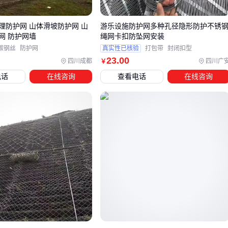
防爬网
与普通钢防护网的关键区别在于防拆卸设计。机场等
防护网 山体滑坡防护网 山
游乐设施防护网多种孔径隐形防护不锈
场所使用的型号通常采用倾斜网格配合锚固配件，使攀爬时无
网 防护网墙
绳网卡扣防坠网安装
法借力。而光伏电站等设备防护场景更注重网孔尺寸与设备散
碳钢丝
防护网
真实性已核验
打包带
封闭扣型
热需求的平衡，45mm左右孔径既能阻挡人体肢体进入，又不
23
.00
四川成都
四川广
￥
影响通风。
电话
在线咨询
查看电话
在线咨询
铁丝防护网在体育场馆的应用验证了材料选择的重要性。相比
普通低碳钢丝，包塑不锈钢丝版本虽然单价较高，但能避免运
动器械撞击产生的变形，长期维护成本反而更低。网孔尺寸建
议控制在50mm×50mm左右，过大会降低防护性，过小则影响
采光和空气流通。
选型完成后，还需要根据安装方式考虑配套立柱和连接件的兼
容性。预埋式立柱适合永久性安装，而法兰盘底座则便于后期
调整位置，这些细节往往被初次采购者忽略。
四、安装钢防护网时，这些配件容易被忽略