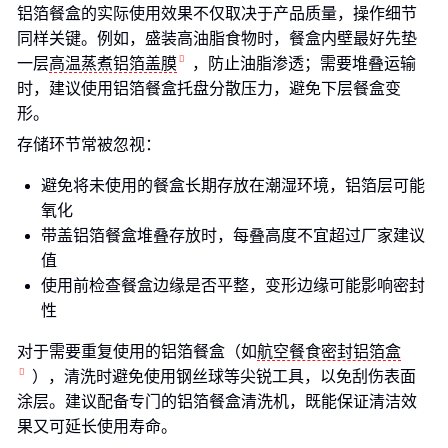
铝箔餐盒的实际使用效果不仅取决于产品质量，操作细节
同样关键。例如，盛装高油脂食物时，餐盒内壁最好先垫
一层
高温蒸煮铝箔盖膜
，防止油脂渗透；需要堆叠运输
时，建议使用铝箔餐盒托盘分散压力，避免下层餐盒变
形。
存储环节常被忽视：
避免将未使用的餐盒长期存放在潮湿环境，铝箔层可能
氧化
带盖铝箔餐盒堆叠存放时，每叠高度不宜超过厂家建议
值
使用前检查餐盒边缘是否平整，变形边缘可能影响密封
性
对于需要重复使用的铝箔餐盒（如
航空餐食密封铝箔盒
），清洗时避免使用钢丝球等尖锐工具，以免刮伤表面
涂层。建议配备专门的铝箔餐盒清洗机，既能保证清洁效
果又可延长使用寿命。