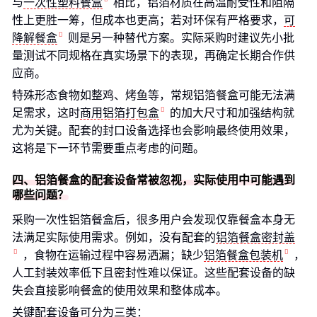
与
一次性塑料餐盒
相比，铝箔材质在高温耐受性和阻隔
性上更胜一筹，但成本也更高；若对环保有严格要求，
可
降解餐盒
则是另一种替代方案。实际采购时建议先小批
量测试不同规格在真实场景下的表现，再确定长期合作供
应商。
特殊形态食物如整鸡、烤鱼等，常规铝箔餐盒可能无法满
足需求，这时
商用铝箔打包盒
的加大尺寸和加强结构就
尤为关键。配套的封口设备选择也会影响最终使用效果，
这将是下一环节需要重点考虑的问题。
四、铝箔餐盒的配套设备常被忽视，实际使用中可能遇到
哪些问题？
采购一次性铝箔餐盒后，很多用户会发现仅靠餐盒本身无
法满足实际使用需求。例如，没有配套的
铝箔餐盒密封盖
，食物在运输过程中容易洒漏；缺少
铝箔餐盒包装机
，
人工封装效率低下且密封性难以保证。这些配套设备的缺
失会直接影响餐盒的使用效果和整体成本。
关键配套设备可分为三类：