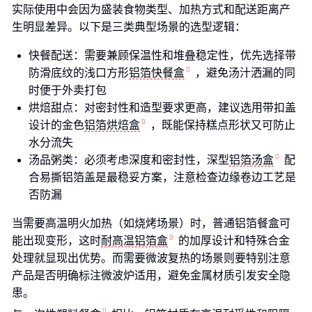
实际使用中会因为盛装食物类型、加热方式和配送距离产
生明显差异。以下是三类典型场景的选型逻辑：
快餐配送：需要兼顾保温性和堆叠稳定性，优先选择带
防滑底纹的浅口方形
铝箔快餐盒
，避免汤汁洒漏的同
时便于外卖打包
烘焙甜点：对密封性和造型要求更高，建议选用带扣盖
设计的金色
铝箔烘焙盒
，既能保持糕点形状又可防止
水分流失
汤品粥类：必须考虑深度和密封性，深型
铝箔汤盒
配
合易撕铝箔盖是最稳妥方案，注意检查边缘卷边工艺是
否防漏
当需要高温明火加热（如烧烤场景）时，普通铝箔餐盒可
能出现变形，这时
耐高温铝箔盒
的加厚设计和特殊合金
处理就显现出优势。而需要微波复热的场景则要特别注意
产品是否明确标注微波炉适用，避免金属材质引发安全隐
患。