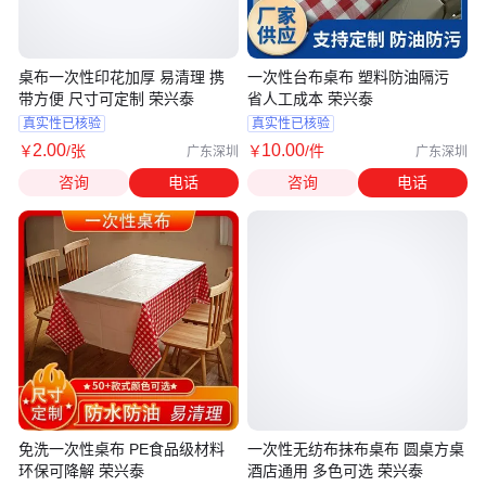
桌布一次性印花加厚 易清理 携
一次性台布桌布 塑料防油隔污
带方便 尺寸可定制 荣兴泰
省人工成本 荣兴泰
真实性已核验
真实性已核验
2
.00
10
.00
￥
/张
￥
/件
广东深圳
广东深圳
咨询
电话
咨询
电话
免洗一次性桌布 PE食品级材料
一次性无纺布抹布桌布 圆桌方桌
环保可降解 荣兴泰
酒店通用 多色可选 荣兴泰