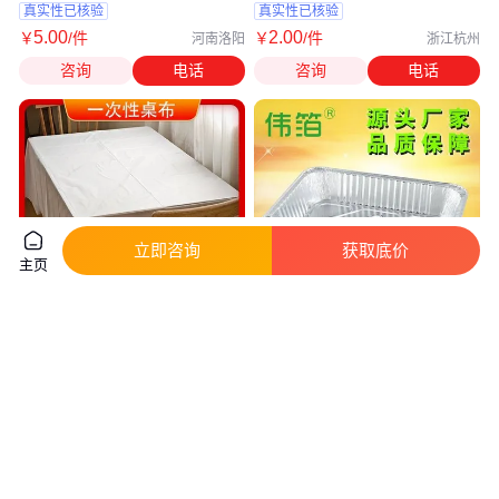
真实性已核验
真实性已核验
5
.00
2
.00
￥
/件
￥
/件
河南洛阳
浙江杭州
咨询
电话
咨询
电话
立即咨询
获取底价
主页
野外一次性桌布批发 白色塑料薄
一次性铝箔餐盒 锡纸快餐盒 保
膜 柔韧耐用 荣兴泰
鲜外卖盒 饭盒 品质保证
真实性已核验
10
.00
0
.82
￥
/件
￥
/个
广东深圳
广东佛山
咨询
电话
咨询
电话