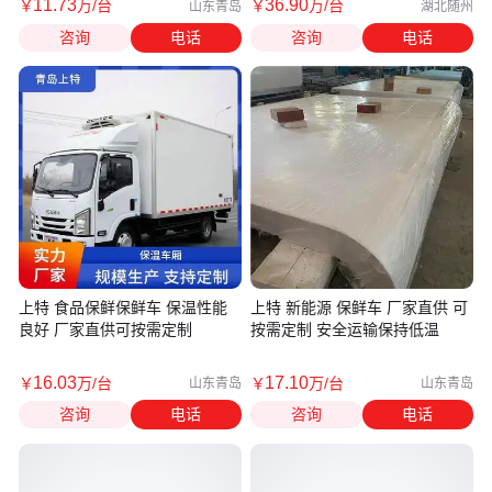
11
.73
36
.90
￥
万
/台
￥
万
/台
山东青岛
湖北随州
咨询
电话
咨询
电话
上特 食品保鲜保鲜车 保温性能
上特 新能源 保鲜车 厂家直供 可
良好 厂家直供可按需定制
按需定制 安全运输保持低温
16
.03
17
.10
￥
万
/台
￥
万
/台
山东青岛
山东青岛
咨询
电话
咨询
电话