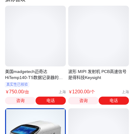
美国madgetech迈奇达
波形 MIPI 发射机 PCB高速信号
HiTemp140-TS数据记录器的热
是得科技Keysight
屏蔽
真实性已核验
750
.00
1200
.00
￥
/台
￥
/个
上海
上海
咨询
电话
咨询
电话