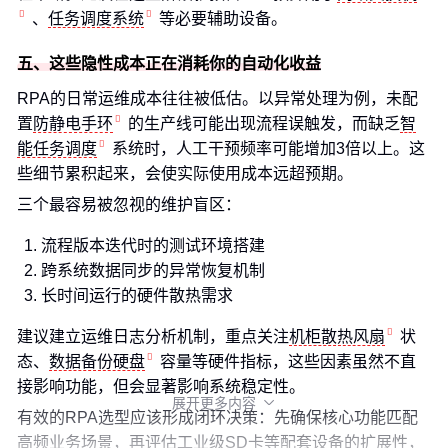
、
任务调度系统
等必要辅助设备。
五、这些隐性成本正在消耗你的自动化收益
RPA的日常运维成本往往被低估。以异常处理为例，未配
置
防静电手环
的生产线可能出现流程误触发，而缺乏
智
能任务调度
系统时，人工干预频率可能增加3倍以上。这
些细节累积起来，会使实际使用成本远超预期。
三个最容易被忽视的维护盲区：
流程版本迭代时的测试环境搭建
跨系统数据同步的异常恢复机制
长时间运行的硬件散热需求
建议建立运维日志分析机制，重点关注
机柜散热风扇
状
态、
数据备份硬盘
容量等硬件指标，这些因素虽然不直
接影响功能，但会显著影响系统稳定性。
展开更多内容

有效的RPA选型应该形成闭环决策：先确保核心功能匹配
高频业务场景，再评估工业级SD卡等配套设备的扩展性，