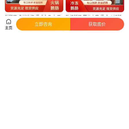
鲜鹅肠 多样选择 儒成食品 九尺
整根鹅肠 营养丰富 儒成 火锅鹅
鹅肠批发 火锅食材
肠批发 火锅食材
立即咨询
获取底价
主页
180
.00
180
.00
￥
/件
￥
/件
山东济宁
山东济宁
咨询
电话
咨询
电话
ZF-20D 暗箱式紫外分析仪
xCELLigence RTCA Cardio
ePacer 心肌细胞收缩性分析仪
CardioECR
真实性已核验