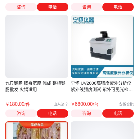
咨询
电话
咨询
电话
九尺鹅肠 肠身宽厚 儒成 整根鹅
宁怀 UV2000高强度紫外分析仪
肠批发 火锅适用
紫外线强度测试 紫外可见光检测
器
180
.00
6800
.00
￥
/件
￥
/台
山东济宁
安徽合肥
咨询
电话
咨询
电话