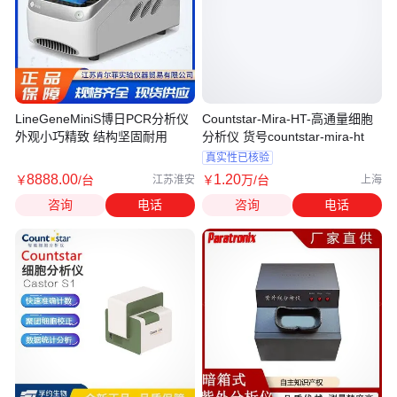
LineGeneMiniS博日PCR分析仪
Countstar-Mira-HT-高通量细胞
外观小巧精致 结构坚固耐用
分析仪 货号countstar-mira-ht
真实性已核验
8888
.00
1
.20
￥
/台
￥
万
/台
江苏淮安
上海
咨询
电话
咨询
电话