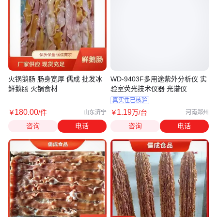
火锅鹅肠 肠身宽厚 儒成 批发冰
WD-9403F多用途紫外分析仪 实
鲜鹅肠 火锅食材
验室荧光技术仪器 光谱仪
真实性已核验
180
.00
1
.19
￥
/件
￥
万
/台
山东济宁
河南郑州
咨询
电话
咨询
电话