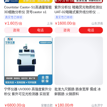
Countstar Castor-S1高通量智能
紫外分析仪 暗箱荧光物质检测仪
3D细胞分析仪 货号castor s1
UAT-02暗箱式紫外线分析仪 普
创
真实性已核验
真实性已核验
1
.60
1600
.00
￥
万
/台
￥
/台
上海
山东济南
咨询
电话
咨询
电话
宁怀仪器 UV3000 高强度紫外分
批发九尺鹅肠 肠身宽厚 儒成 冰
析仪 紫外可见光检测器 实验室
鲜鹅肠 火锅原料
6800
.00
180
.00
￥
/台
￥
/件
安徽合肥
山东济宁