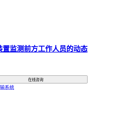
如，监控主机作为核心控制单元，需与现场装置实时通讯；备用
在断电时维持系统运行，避免防火门失控。
对于特殊环境，还需考虑防护面罩等配件。高温或粉尘较多的场
门防护面罩
能有效保护控制装置的关键部件，延长设备使用寿命
配套设备的选择需遵循两个原则：
收装置监测前方工作人员的动态
功能性匹配：如监控主机的通讯协议需与现场控制装置兼容
环境适应性：潮湿区域建议选择不锈钢材质的
防火门五金配件
忽视配套设备可能导致系统响应延迟或功能缺失。例如未安装
防
在线咨询
电源
时，突发断电会使防火门失去自动闭合能力。建议在采购主
步规划配套方案，避免后期改造增加成本。
五、如何通过日常维护保持防火门控制装置的最佳状态？
防火门现场控制装置的长期可靠性取决于三个关键维护动作：
定期检查机械部件活动性，使用专用防火门润滑剂保养铰链等