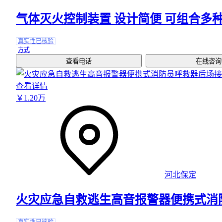
气体灭火控制装置 设计简便 可组合多
真实性已核验
方式
查看电话
在线咨询
查看详情
￥
1
.20
万
河北保定
火灾应急自救逃生高音报警器便携式消