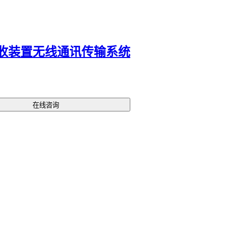
每季度测试备用电源切换功能
清理传感器表面的积尘
常见的维护误区包括过度润滑和错误清洁。某些用户使用普通机
收装置无线通讯传输系统
反而会吸附灰尘加速磨损；而强酸清洁剂可能腐蚀
防火门密封条
择专用维护耗材，按照制造商指导的周期操作。
对于联动系统的调试，需特别注意
防火门监控主机
与现场装置的
步。安装后应模拟火警测试响应时间，确保从报警到门体闭合的
在线咨询
过规范要求。
选择防火门现场控制装置实质是构建系统解决方案。从核心控制
火门防护面罩等配件，每个环节都影响着最终防火效能。建议根
点先确定关键场景需求，再逆向推导所需的设备组合，这样既能
冗余，也能确保没有安全短板。