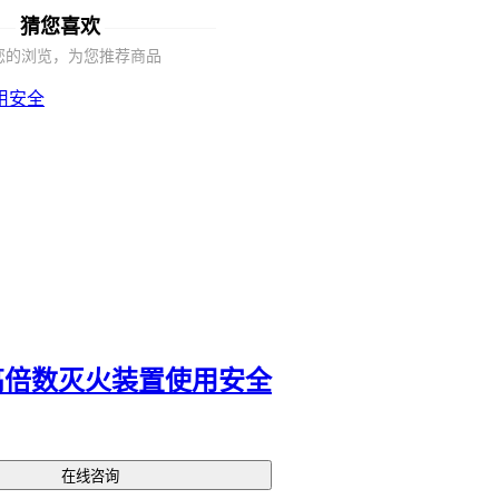
猜您喜欢
材质成为选型的关键。
您的浏览，为您推荐商品
对于需要与消防系统联动的场景，
防火门监控模块
的兼容性和信
力尤为重要。
三、如何根据场景差异选择防火门现场控制装置？
防火门现场控制装置的选型需要优先考虑实际应用场景的差异性
判断维度包括门体类型、使用频率和联动需求。
对于常开防火门：需匹配断电自动释放功能，确保火灾时可靠
时
防火门自动释放装置
是核心组件
高频通行场所：应关注装置的机械耐久性和防误触设计，避免
导致部件过早磨损
高倍数灭火装置使用安全
需要消防联动的场景：需验证控制装置与
防火门监控系统
的信
性，确保能接收消防主机指令
防火门状态传感器的选配常被忽视，但它能解决两个关键问题：
在线咨询