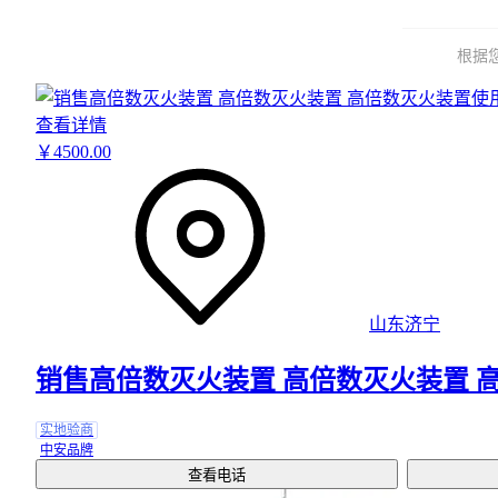
根据
查看详情
￥
4500
.00
山东济宁
销售高倍数灭火装置 高倍数灭火装置 
实地验商
中安品牌
查看电话