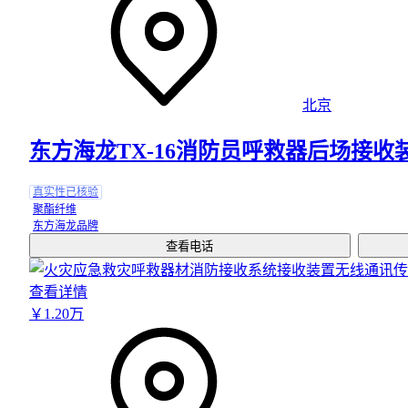
北京
东方海龙TX-16消防员呼救器后场接
真实性已核验
聚酯纤维
东方海龙品牌
查看电话
查看详情
￥
1
.20
万