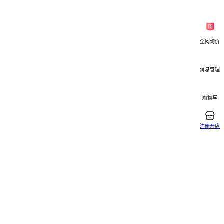
油润滑，
全网询价
。建议选
消息管理
信号同
全程不超
购物车
装置到防
注册开店
据建筑特
避免功能