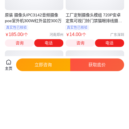
原装 摄像头IPC3142音频摄像
工厂定制摄像头模组 720P安卓
poe室外机300W红外监控300万
定焦可视门铃门禁猫眼排线摄像
头
真实性已核验
真实性已核验
185
.00
14
.00
￥
/个
￥
/个
河南郑州
广东深圳
咨询
电话
咨询
电话
立即咨询
获取底价
主页
OV7251 摄像头模组 高清广角摄
Mobotix摄像头MX-M26B-6D041
像头 全局式USB摄像头模块
I.MX6双芯处理器
真实性已核验
真实性已核验