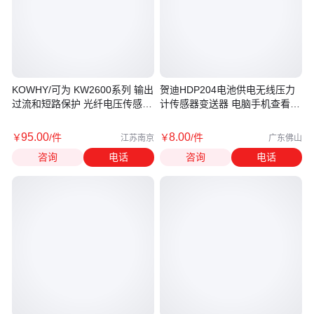
KOWHY/可为 KW2600系列 输出
贺迪HDP204电池供电无线压力
过流和短路保护 光纤电压传感器
计传感器变送器 电脑手机查看
经久耐用
NB信号传输
95
.00
8
.00
￥
/件
￥
/件
江苏南京
广东佛山
咨询
电话
咨询
电话