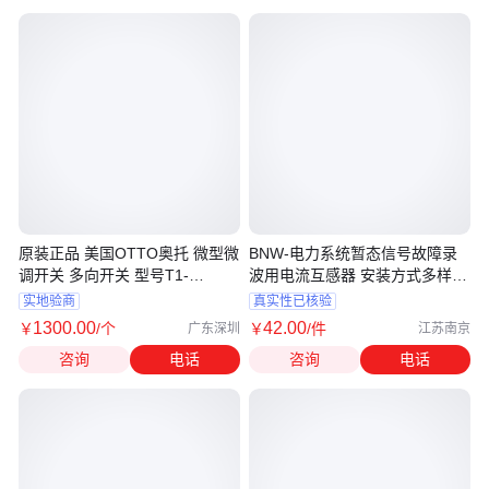
原装正品 美国OTTO奥托 微型微
BNW-电力系统暂态信号故障录
调开关 多向开关 型号T1-
波用电流互感器 安装方式多样
MA2112
可定制
实地验商
真实性已核验
1300
.00
42
.00
￥
/个
￥
/件
广东深圳
江苏南京
咨询
电话
咨询
电话