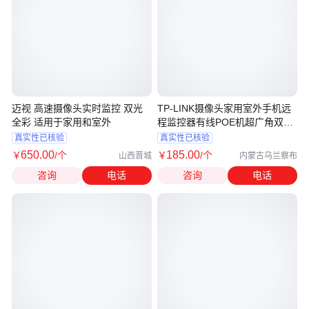
迈视 高速摄像头实时监控 双光
TP-LINK摄像头家用室外手机远
全彩 适用于家用和室外
程监控器有线POE机超广角双目
全彩
真实性已核验
真实性已核验
650
.00
185
.00
￥
/个
￥
/个
山西晋城
内蒙古乌兰察布
咨询
电话
咨询
电话