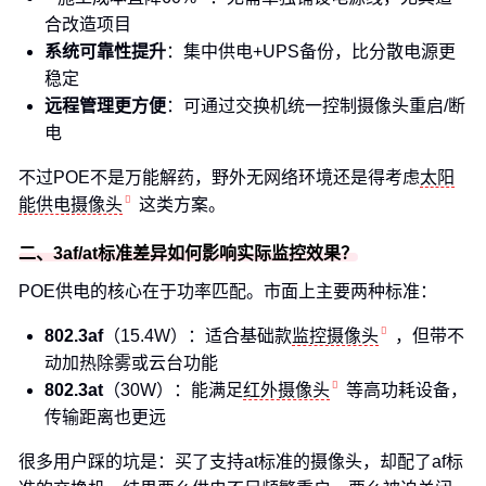
合改造项目
系统可靠性提升
：集中供电+UPS备份，比分散电源更
稳定
远程管理更方便
：可通过交换机统一控制摄像头重启/断
电
不过POE不是万能解药，野外无网络环境还是得考虑
太阳
能供电摄像头
这类方案。
二、3af/at标准差异如何影响实际监控效果？
POE供电的核心在于功率匹配。市面上主要两种标准：
802.3af
（15.4W）：适合基础款
监控摄像头
，但带不
动加热除雾或云台功能
802.3at
（30W）：能满足
红外摄像头
等高功耗设备，
传输距离也更远
很多用户踩的坑是：买了支持at标准的摄像头，却配了af标