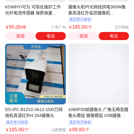
KOWHY/可为 可简化维护工作
摄像头机POE网线供电300W像
光纤电流传感器 保质保量
素高清红外监控摄像机
KW2600-S14N-D
MIPC314P
真实性已核验
95
.00
185
.00
￥
/件
￥
/个
广东广州
辽宁铁岭
咨询
电话
咨询
电话
DS-IPC-B12V2-I/b12-I200万网
1080P30帧摄像头 广角无畸变摄
络机高清红外H.264摄像头
像头模组 摄像模组 USB摄像模
块
真实性已核验
真实性已核验
185
.00
99
.00
￥
/个
￥
/个
山西晋城