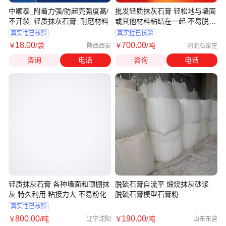
中顺泰_附着力强/防起壳强度高/
批发轻质抹灰石膏 轻松地与墙面
不开裂_轻质抹灰石膏_耐磨材料
或其他材料粘结在一起 不易脱落
开裂
真实性已核验
真实性已核验
18
.00
700
.00
￥
/袋
￥
/吨
陕西西安
河北石家庄
咨询
电话
咨询
电话
轻质抹灰石膏 各种墙面和顶棚抹
脱硫石膏自流平 煅烧抹灰砂浆
灰 特久利用 粘接力大 不易粉化
脱硫石膏模型石膏粉
真实性已核验
800
.00
190
.00
￥
/吨
￥
/吨
辽宁沈阳
山东东营