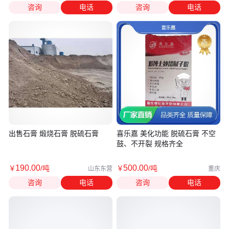
咨询
电话
咨询
电话
出售石膏 煅烧石膏 脱硫石膏
喜乐嘉 美化功能 脱硫石膏 不空
鼓、不开裂 规格齐全
190
.00
500
.00
￥
/吨
￥
/吨
山东东营
重庆
咨询
电话
咨询
电话