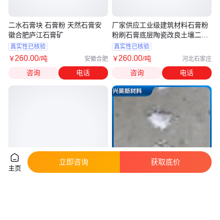
二水石膏块 石膏粉 天然石膏安
厂家供应工业级建筑材料石膏粉
徽合肥庐江石膏矿
粉刷石膏底层陶瓷改良土壤二水
石膏
真实性已核验
真实性已核验
260
.00
260
.00
￥
/吨
￥
/吨
安徽合肥
河北石家庄
咨询
电话
咨询
电话
立即咨询
获取底价
主页
观达石膏雕塑纯手工石膏浮雕墙
片状石膏 海藻酸制品 可定制大
绘画作品装饰画
小 兴昊新材料 农业用土壤改良
硫酸钙
真实性已核验