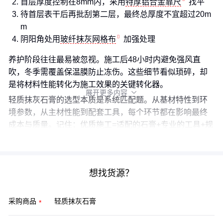
首层厚度控制在8mm内，采用
特厚铝合金靠尺
找平
待首层表干后再批刮第二层，最终总厚度不宜超过20m
m
阴阳角处用
玻纤抹灰网格布
加强处理
养护阶段往往最易被忽视。施工后48小时内避免强风直
吹，冬季需覆盖保温膜防止冻伤。这些细节看似琐碎，却
是将材料性能转化为施工效果的关键转化器。
展开更多内容

轻质抹灰石膏的选型本质是系统匹配题。从基材特性到环
境参数，从主材性能到配套工具，每个环节都在影响最终
成本与质量。记住：优质施工=适配的石膏+专业的工具+规
范的工艺，三者缺一不可。
想找货源？
采购商品