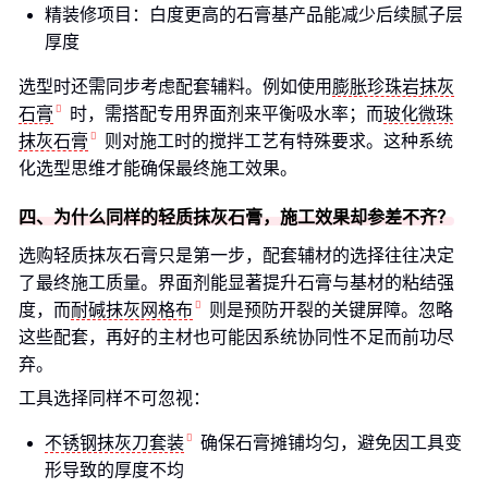
精装修项目：白度更高的石膏基产品能减少后续腻子层
厚度
选型时还需同步考虑配套辅料。例如使用
膨胀珍珠岩抹灰
石膏
时，需搭配专用界面剂来平衡吸水率；而
玻化微珠
抹灰石膏
则对施工时的搅拌工艺有特殊要求。这种系统
化选型思维才能确保最终施工效果。
四、为什么同样的轻质抹灰石膏，施工效果却参差不齐？
选购轻质抹灰石膏只是第一步，配套辅材的选择往往决定
了最终施工质量。界面剂能显著提升石膏与基材的粘结强
度，而
耐碱抹灰网格布
则是预防开裂的关键屏障。忽略
这些配套，再好的主材也可能因系统协同性不足而前功尽
弃。
工具选择同样不可忽视：
不锈钢抹灰刀套装
确保石膏摊铺均匀，避免因工具变
形导致的厚度不均