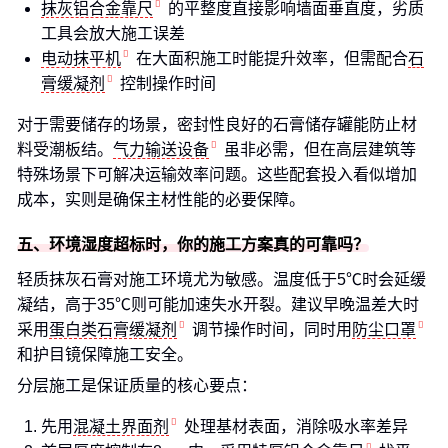
抹灰铝合金靠尺
的平整度直接影响墙面垂直度，劣质
工具会放大施工误差
电动抹平机
在大面积施工时能提升效率，但需配合
石
膏缓凝剂
控制操作时间
对于需要储存的场景，密封性良好的石膏储存罐能防止材
料受潮板结。
气力输送设备
虽非必需，但在高层建筑等
特殊场景下可解决运输效率问题。这些配套投入看似增加
成本，实则是确保主材性能的必要保障。
五、环境湿度超标时，你的施工方案真的可靠吗？
轻质抹灰石膏对施工环境尤为敏感。温度低于5℃时会延缓
凝结，高于35℃则可能加速失水开裂。建议早晚温差大时
采用
蛋白类石膏缓凝剂
调节操作时间，同时用
防尘口罩
和护目镜保障施工安全。
分层施工是保证质量的核心要点：
先用
混凝土界面剂
处理基材表面，消除吸水率差异