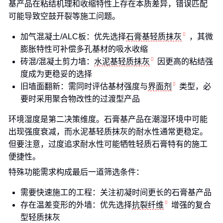
基产品在粘结机理和收缩特性上存在本质差异，错误匹配
可能导致空鼓开裂等施工问题。
加气混凝土/ALC板：优先选择
石膏基轻质抹灰
，其微
膨胀特性可补偿多孔基材的吸水收缩
砖混/混凝土剪力墙：
水泥基轻质抹灰
因更高的粘结强
度成为更稳妥的选择
旧墙面翻新：需同时评估基材强度与
界面剂
类型，必
要时采用聚合物改性的过渡型产品
环境湿度是第二决策维度。石膏基产品在潮湿环境中可能
出现强度衰减，而水泥基轻质抹灰的耐水性通常更稳定。
但要注意，过度追求耐水性可能牺牲轻质石膏特有的施工
便捷性。
特殊功能需求构成最后一道筛选条件：
需要快速施工的工程：关注初凝时间更长的石膏基产品
存在温差变形的外墙：优先选择
抗裂纤维
增强的复合
型轻质抹灰