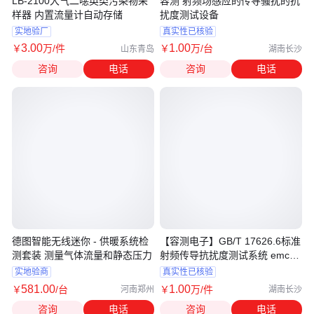
LB-2100大气二噁英类污染物采
容测 射频场感应的传导骚扰的抗
样器 内置流量计自动存储
扰度测试设备
实地验厂
真实性已核验
3
.00
1
.00
￥
万
/件
￥
万
/台
山东青岛
湖南长沙
咨询
电话
咨询
电话
德图智能无线迷你 - 供暖系统检
【容测电子】GB/T 17626.6标准
测套装 测量气体流量和静态压力
射频传导抗扰度测试系统 emc实
验设备
实地验商
真实性已核验
581
.00
1
.00
￥
/台
￥
万
/件
河南郑州
湖南长沙
咨询
电话
咨询
电话