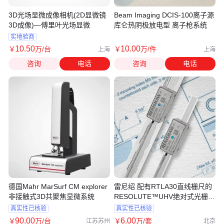
3D光场显微成像相机(2D显微镜
Beam Imaging DCIS-100离子源
3D成像)—傅里叶光场显微
库仑热阴极放电型 离子枪系统
实地验商
10
.50
10
.00
￥
万
/台
￥
万
/件
上海
上海
咨询
电话
咨询
电话
德国Mahr MarSurf CM explorer
雷尼绍 配有RTLA30直线栅尺的
非接触式3D共聚焦显微系统
RESOLUTE™UHV绝对式光栅系
统
真实性已核验
真实性已核验
90
.00
6
.00
￥
万
/台
￥
万
/套
江苏苏州
北京