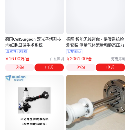
德国CellSurgeon 双光子切割技
德图 智能无线迷你 - 供暖系统检
术/细胞显微手术系统
测套装 测量气体流量和静态压力
真实性已核验
实地验商
16
.00
2061
.00
￥
万
/台
￥
/台
广东深圳
河南郑州
咨询
电话
咨询
电话