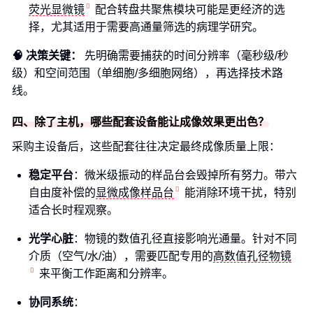
荧光显微镜
配合转盘共聚焦模块可能是更经济的选
择，尤其适用于需要高通量筛选的病理学研究。
🧠 决策关键：
先明确需要捕获的时间分辨率（毫秒级/秒
级）和空间范围（单细胞/多细胞网络），再选择技术路
线。
四、除了主机，哪些配套设备能让成像效果更出色？
采购主设备后，这些配套往往决定最终成像质量上限：
稳定平台
：微米级振动的样品台会毁掉所有努力。带六
自由度补偿的
显微成像样品台
能消除环境干扰，特别
适合长时程观察。
光学心脏
：物镜的数值孔径直接影响光通量。针对不同
介质（空气/水/油），需要匹配专用的
高数值孔径物镜
来平衡工作距离和分辨率。
协同系统
：