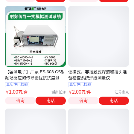
【容测电子】厂家 ES-608 CS射
便携式，非接触式焊道和接头准
频场感应的传导骚扰抗扰度测试
备检查系统焊缝测量仪
系统
真实性已核验
真实性已核验
1
.00
2
.00
￥
万
/台
￥
万
/件
湖南长沙
江苏南京
咨询
电话
咨询
电话