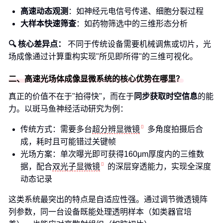
高速动态观测
：如神经元电信号传递、细胞分裂过程
大样本快速筛查
：如药物筛选中的三维形态分析
🔍 核心差异点：
不同于传统设备需要机械调焦或切片，光
场成像通过计算重构实现"所见即所得"的三维可视化。
二、高速光场体成像显微系统的核心优势在哪里？
真正的价值不在于"拍得快"，而在于
同步获取时空信息
的能
力。以斑马鱼神经活动研究为例：
传统方式：需要多台
超分辨显微镜
多角度拍摄后合
成，耗时且可能错过关键帧
光场方案：单次曝光即可获得160μm厚度内的三维数
据，配合
双光子显微镜
的深层穿透能力，实现全深度
动态记录
这类系统最突出的特点是自适应性强。通过调节微透镜阵
列参数，同一台设备既能处理透明样本（如类器官培