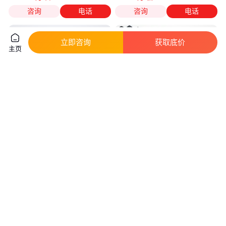
咨询
电话
咨询
电话
立即咨询
获取底价
主页
日本HORIBA堀场LA-960V2 高
偏光金相 微分干涉体式显微镜
精度粒径分析仪先进的采样系统
金相软件孔隙率分析显微系统
真实性已核验
真实性已核验
10
.00
2
.68
￥
万
/台
￥
万
/台
北京
江苏徐州
咨询
电话
咨询
电话